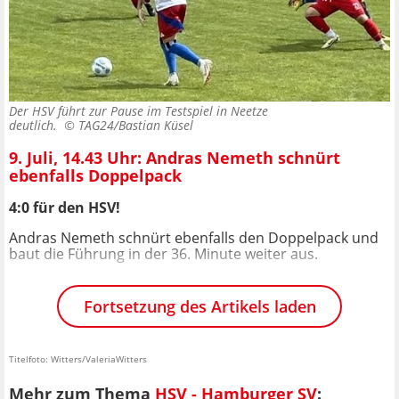
Der HSV führt zur Pause im Testspiel in Neetze
deutlich. ©
TAG24/Bastian Küsel
9. Juli, 14.43 Uhr: Andras Nemeth schnürt
ebenfalls Doppelpack
4:0 für den HSV!
Andras Nemeth schnürt ebenfalls den Doppelpack und
baut die Führung in der 36. Minute weiter aus.
Fortsetzung des Artikels laden
Titelfoto: Witters/ValeriaWitters
Mehr zum Thema
HSV - Hamburger SV
: