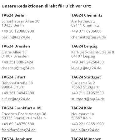
Unsere Redaktionen direkt für Dich vor Ort:
TAG24 Berlin
TAG24 Chemnitz
Schönhauser Allee 36
Am Rathaus 2
10435 Berlin
09111 Chemnitz
+49 30 120880900
+49 371 6906600
berlin@tag24.de
chemnitz@tag24.de
TAG24 Dresden
TAG24 Leipzig
Ostra-Allee 18
Karl-Liebknecht-Straße 8
01067 Dresden
04107 Leipzig
+49 351 888-2424
+49 341 24250430
dresden@tag24.de
leipzig@tag24.de
TAG24 Erfurt
TAG24 Stuttgart
Bahnhofstraße 38
Curiestraße 2
99084 Erfurt
70563 Stuttgart
+49 361 34947880
+49 711 21952530
erfurt@tag24.de
stuttgart@tag24.de
TAG24 Frankfurt a. M.
TAG24 Köln
Friedrich-Ebert-Anlage 36
Neumarkt 1a
60325 Frankfurt am Main
50667 Köln
+49 69 348750580
+49 221 98651990
frankfurt@tag24.de
koeln@tag24.de
TAG24 Hamburg
TAG24 München