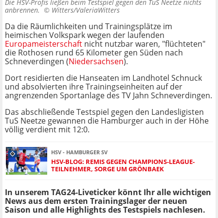
Die HSV-Profis ließen beim Testspiel gegen den TuS Neetze nichts
anbrennen. ©
Witters/ValeriaWitters
Da die Räumlichkeiten und Trainingsplätze im
heimischen Volkspark wegen der laufenden
Europameisterschaft
nicht nutzbar waren, "flüchteten"
die Rothosen rund 65 Kilometer gen Süden nach
Schneverdingen (
Niedersachsen
).
Dort residierten die Hanseaten im Landhotel Schnuck
und absolvierten ihre Trainingseinheiten auf der
angrenzenden Sportanlage des TV Jahn Schneverdingen.
Das abschließende Testspiel gegen den Landesligisten
TuS Neetze gewannen die Hamburger auch in der Höhe
völlig verdient mit 12:0.
HSV - HAMBURGER SV
HSV-BLOG: REMIS GEGEN CHAMPIONS-LEAGUE-
TEILNEHMER, SORGE UM GRÖNBAEK
In unserem TAG24-Liveticker könnt Ihr alle wichtigen
News aus dem ersten Trainingslager der neuen
Saison und alle Highlights des Testspiels nachlesen.