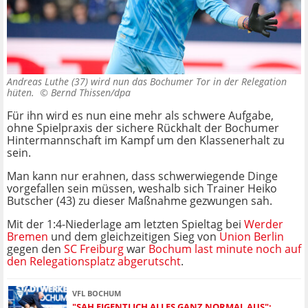
Andreas Luthe (37) wird nun das Bochumer Tor in der Relegation
hüten. ©
Bernd Thissen/dpa
Für ihn wird es nun eine mehr als schwere Aufgabe,
ohne Spielpraxis der sichere Rückhalt der Bochumer
Hintermannschaft im Kampf um den Klassenerhalt zu
sein.
Man kann nur erahnen, dass schwerwiegende Dinge
vorgefallen sein müssen, weshalb sich Trainer Heiko
Butscher (43) zu dieser Maßnahme gezwungen sah.
Mit der 1:4-Niederlage am letzten Spieltag bei
Werder
Bremen
und dem gleichzeitigen Sieg von
Union Berlin
gegen den
SC Freiburg
war
Bochum last minute noch auf
den Relegationsplatz abgerutscht
.
VFL BOCHUM
"SAH EIGENTLICH ALLES GANZ NORMAL AUS":