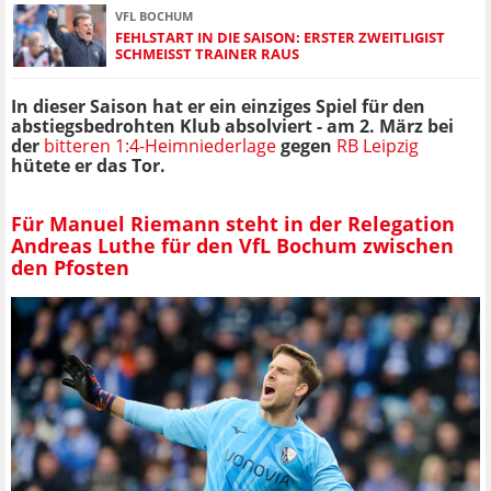
VFL BOCHUM
FEHLSTART IN DIE SAISON: ERSTER ZWEITLIGIST
SCHMEISST TRAINER RAUS
In dieser Saison hat er ein einziges Spiel für den
abstiegsbedrohten Klub absolviert - am 2. März bei
der
bitteren 1:4-Heimniederlage
gegen
RB Leipzig
hütete er das Tor.
Für Manuel Riemann steht in der Relegation
Andreas Luthe für den VfL Bochum zwischen
den Pfosten