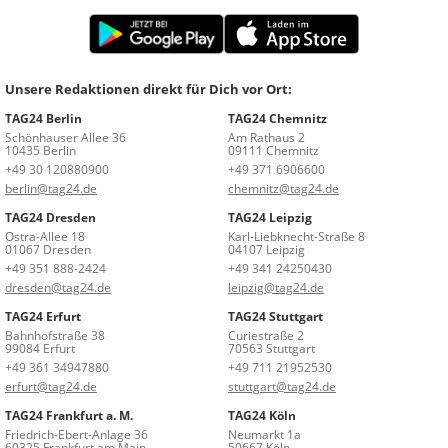
Unsere Redaktionen direkt für Dich vor Ort:
TAG24 Berlin
TAG24 Chemnitz
Schönhauser Allee 36
Am Rathaus 2
10435 Berlin
09111 Chemnitz
+49 30 120880900
+49 371 6906600
berlin@tag24.de
chemnitz@tag24.de
TAG24 Dresden
TAG24 Leipzig
Ostra-Allee 18
Karl-Liebknecht-Straße 8
01067 Dresden
04107 Leipzig
+49 351 888-2424
+49 341 24250430
dresden@tag24.de
leipzig@tag24.de
TAG24 Erfurt
TAG24 Stuttgart
Bahnhofstraße 38
Curiestraße 2
99084 Erfurt
70563 Stuttgart
+49 361 34947880
+49 711 21952530
erfurt@tag24.de
stuttgart@tag24.de
TAG24 Frankfurt a. M.
TAG24 Köln
Friedrich-Ebert-Anlage 36
Neumarkt 1a
60325 Frankfurt am Main
50667 Köln