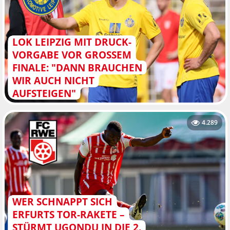
LOK LEIPZIG MIT DRUCK-
VORGABE VOR GROSSEM F
INALE: "DANN BRAUCHEN W
IR AUCH NICHT A
UFSTEIGEN"
4.289
WER SCHNAPPT SICH
ERFURTS TOR-RAKETE –
STÜRMT UGONDU IN DIE 2.