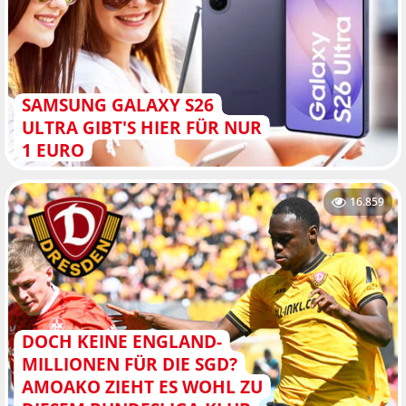
SAMSUNG GALAXY S26
ULTRA GIBT'S HIER FÜR NUR
1 EURO
16.859
DOCH KEINE ENGLAND-
MILLIONEN FÜR DIE SGD?
AMOAKO ZIEHT ES WOHL ZU