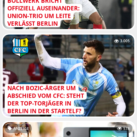
BOLLWERK BRICHT
OFFIZIELL AUSEINANDER:
UNION-TRIO UM LEITE
VERLÄSST BERLIN
3.005
NACH BOZIC-ÄRGER UM
ABSCHIED VOM CFC: STEHT
DER TOP-TORJÄGER IN
BERLIN IN DER STARTELF?
ANZEIGE
578