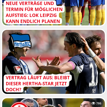
NEUE VERTRÄGE UND
TERMIN FÜR MÖGLICHEN
AUFSTIEG: LOK LEIPZIG
KANN ENDLICH PLANEN
VERTRAG LÄUFT AUS: BLEIBT
DIESER HERTHA-STAR JETZT
DOCH?
786