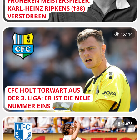
FRÜHEREN MEISTERSPIELER:
KARL-HEINZ RIPKENS (†88)
VERSTORBEN
15.114
CFC HOLT TORWART AUS
DER 3. LIGA: ER IST DIE NEUE
NUMMER EINS
2.078