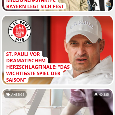
BAYERN LEGT SICH FEST
ST. PAULI VOR
DRAMATISCHEM
HERZSCHLAGFINALE: "DAS
WICHTIGSTE SPIEL DER
SAISON"
ANZEIGE
40.385