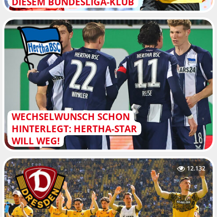
DIESEM BUNDESLIGA-KLUB
WECHSELWUNSCH SCHON
HINTERLEGT: HERTHA-STAR
WILL WEG!
12.132