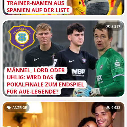
TRAINER-NAMEN AUS
SPANIEN AUF DER LISTE
8.517
MÄNNEL, LORD ODER
UHLIG: WIRD DAS
POKALFINALE ZUM ENDSPIEL
FÜR AUE-LEGENDE?
ANZEIGE
9.633