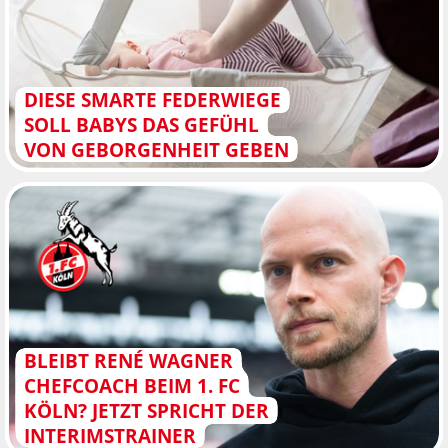
DIESE SMARTE FEDERWIEGE
SOLL BABYS DAS GEFÜHL
VON GEBORGENHEIT GEBEN
BLEIBT RENÉ WAGNER
CHEFCOACH BEIM 1. FC
KÖLN? JETZT SPRICHT DER
INTERIMSTRAINER