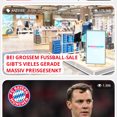
ANZEIGE
170.760
BEI GROSSEM FUSSBALL-SALE GI
BT'S VIELES GERADE MA
SSIV PREISGESENKT
1.396