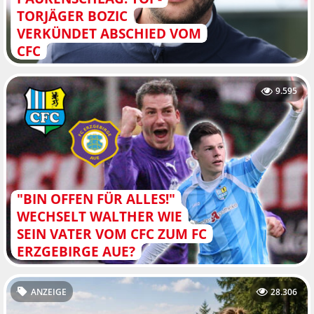
TORJÄGER BOZIC
VERKÜNDET ABSCHIED VOM
CFC
9.595
"BIN OFFEN FÜR ALLES!"
WECHSELT WALTHER WIE
SEIN VATER VOM CFC ZUM FC
ERZGEBIRGE AUE?
ANZEIGE
28.306