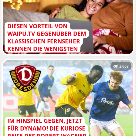
DIESEN VORTEIL VON
WAIPU.TV GEGENÜBER DEM
KLASSISCHEN FERNSEHER
KENNEN DIE WENIGSTEN
3.668
IM HINSPIEL GEGEN, JETZT
FÜR DYNAMO! DIE KURIOSE
REISE DES ROBERT WAGNER