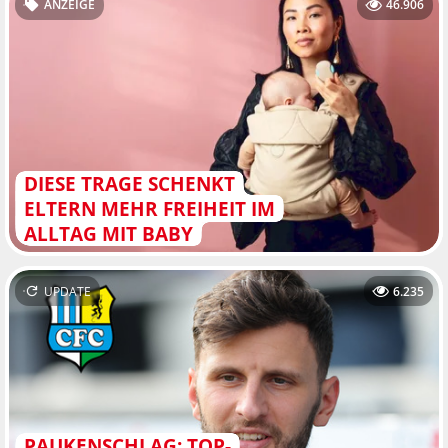
ANZEIGE
46.906
DIESE TRAGE SCHENKT
ELTERN MEHR FREIHEIT IM
ALLTAG MIT BABY
UPDATE
6.235
PAUKENSCHLAG: TOP-