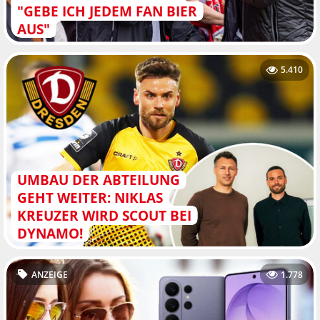
"GEBE ICH JEDEM FAN BIER
AUS"
5.410
UMBAU DER ABTEILUNG
GEHT WEITER: NIKLAS
KREUZER WIRD SCOUT BEI
DYNAMO!
ANZEIGE
1.778