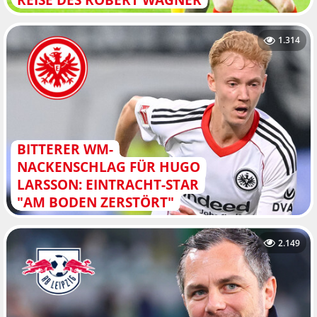
1.314
BITTERER WM-
NACKENSCHLAG FÜR HUGO
LARSSON: EINTRACHT-STAR
"AM BODEN ZERSTÖRT"
2.149