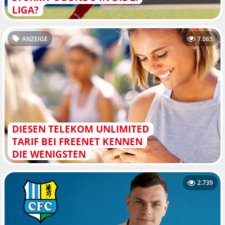
LIGA?
ANZEIGE
7.065
DIESEN TELEKOM UNLIMITED
TARIF BEI FREENET KENNEN
DIE WENIGSTEN
2.739