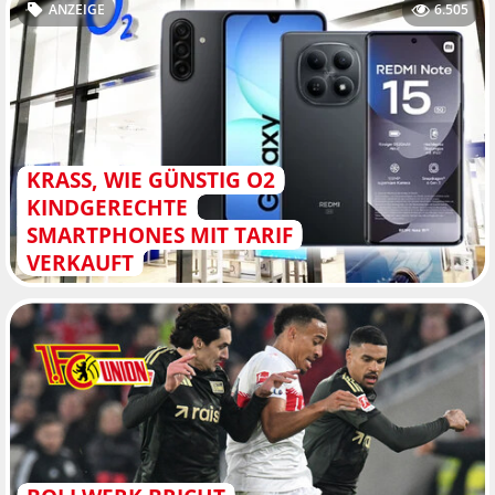
ANZEIGE
6.505
KRASS, WIE GÜNSTIG O2
KINDGERECHTE
SMARTPHONES MIT TARIF
VERKAUFT