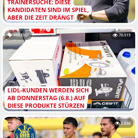
TRAINERSUCHE: DIESE
KANDIDATEN SIND IM SPIEL,
ABER DIE ZEIT DRÄNGT
ANZEIGE
70.515
LIDL-KUNDEN WERDEN SICH
AB DONNERSTAG (6.8.) AUF
DIESE PRODUKTE STÜRZEN
2.636