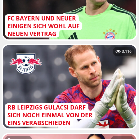
FC BAYERN UND NEUER
EINIGEN SICH WOHL AUF
NEUEN VERTRAG
3.116
RB LEIPZIGS GULACSI DARF
SICH NOCH EINMAL VON DER
EINS VERABSCHIEDEN