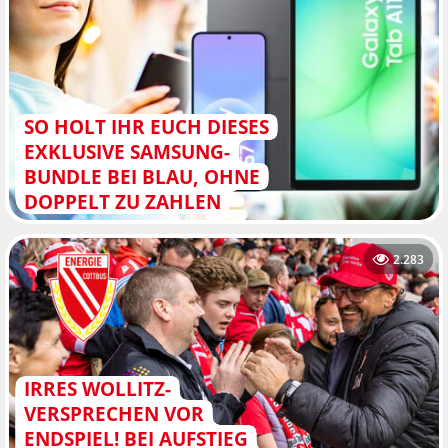
SO HOLT IHR EUCH DIESES
EXKLUSIVE SAMSUNG-
BUNDLE BEI BLAU, OHNE
DOPPELT ZU ZAHLEN
2.283
IRRES WOLLITZ-
VERSPRECHEN VOR
ENDSPIEL! BEI AUFSTIEG