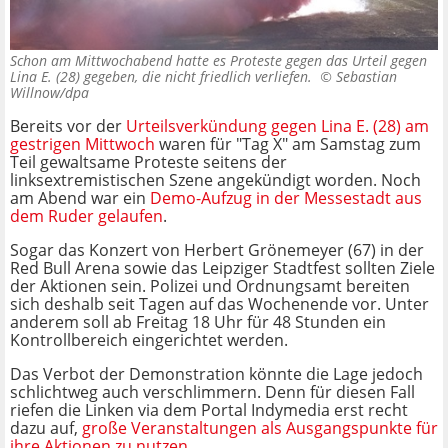
Schon am Mittwochabend hatte es Proteste gegen das Urteil gegen
Lina E. (28) gegeben, die nicht friedlich verliefen. ©
Sebastian
Willnow/dpa
Bereits vor der
Urteilsverkündung gegen Lina E. (28) am
gestrigen Mittwoch
waren für "Tag X" am Samstag zum
Teil gewaltsame Proteste seitens der
linksextremistischen Szene angekündigt worden. Noch
am Abend war ein
Demo-Aufzug in der Messestadt aus
dem Ruder gelaufen
.
Sogar das Konzert von Herbert Grönemeyer (67) in der
Red Bull Arena sowie das Leipziger Stadtfest sollten Ziele
der Aktionen sein. Polizei und Ordnungsamt bereiten
sich deshalb seit Tagen auf das Wochenende vor. Unter
anderem soll ab Freitag 18 Uhr für 48 Stunden ein
Kontrollbereich eingerichtet werden.
Das Verbot der Demonstration könnte die Lage jedoch
schlichtweg auch verschlimmern. Denn für diesen Fall
riefen die Linken via dem Portal Indymedia erst recht
dazu auf,
große Veranstaltungen als Ausgangspunkte für
ihre Aktionen zu nutzen
.