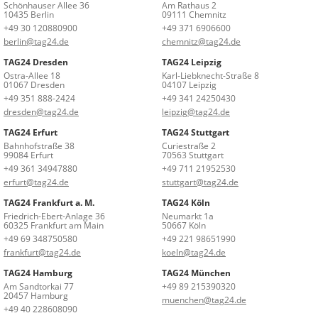
Schönhauser Allee 36
Am Rathaus 2
10435 Berlin
09111 Chemnitz
+49 30 120880900
+49 371 6906600
berlin@tag24.de
chemnitz@tag24.de
TAG24 Dresden
TAG24 Leipzig
Ostra-Allee 18
Karl-Liebknecht-Straße 8
01067 Dresden
04107 Leipzig
+49 351 888-2424
+49 341 24250430
dresden@tag24.de
leipzig@tag24.de
TAG24 Erfurt
TAG24 Stuttgart
Bahnhofstraße 38
Curiestraße 2
99084 Erfurt
70563 Stuttgart
+49 361 34947880
+49 711 21952530
erfurt@tag24.de
stuttgart@tag24.de
TAG24 Frankfurt a. M.
TAG24 Köln
Friedrich-Ebert-Anlage 36
Neumarkt 1a
60325 Frankfurt am Main
50667 Köln
+49 69 348750580
+49 221 98651990
frankfurt@tag24.de
koeln@tag24.de
TAG24 Hamburg
TAG24 München
Am Sandtorkai 77
+49 89 215390320
20457 Hamburg
muenchen@tag24.de
+49 40 228608090