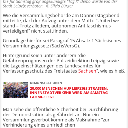
Die für Samstag groß angekündigte "Tag X"-Demo wurde von der
Stadt Leipzig verboten. ©
Silvio Bürger
Wie die Versammlungsbehörde am Donnerstagabend
mitteilte, darf der Aufzug unter dem Motto "United we
stand – Trotz alledem, autonomen Antifaschismus
verteidigen!" nicht stattfinden.
Grundlage hierfür sei Paragraf 15 Absatz 1 Sächsisches
Versammlungsgesetz (SächsVersG).
Hintergrund seien unter anderem "die
Gefahrenprognosen der Polizeidirektion Leipzig sowie
die Lageeinschätzungen des Landesamtes für
Verfassungsschutz des Freistaates
Sachsen
", wie es hieß.
DEMONSTRATIONEN
20.000 MENSCHEN AUF LEIPZIGS STRASSEN: I
NNENSTADTVERKEHR WIRD AM SAMSTAG L
AHMGELEGT
Man sehe die öffentliche Sicherheit bei Durchführung
der Demonstration als gefährdet an. Nur ein
Versammlungsverbot komme als Maßnahme "zur
Verhinderung eines unfriedlichen