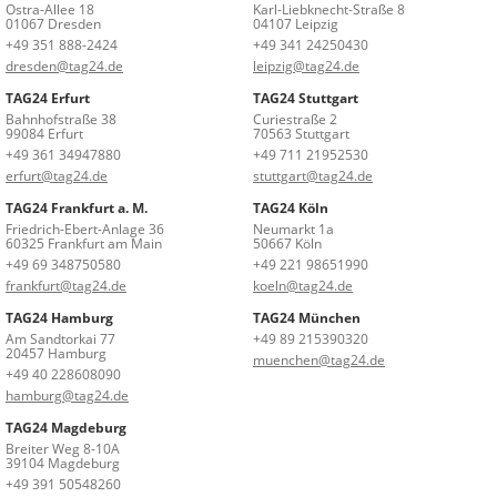
Ostra-Allee 18
Karl-Liebknecht-Straße 8
01067 Dresden
04107 Leipzig
+49 351 888-2424
+49 341 24250430
dresden@tag24.de
leipzig@tag24.de
TAG24 Erfurt
TAG24 Stuttgart
Bahnhofstraße 38
Curiestraße 2
99084 Erfurt
70563 Stuttgart
+49 361 34947880
+49 711 21952530
erfurt@tag24.de
stuttgart@tag24.de
TAG24 Frankfurt a. M.
TAG24 Köln
Friedrich-Ebert-Anlage 36
Neumarkt 1a
60325 Frankfurt am Main
50667 Köln
+49 69 348750580
+49 221 98651990
frankfurt@tag24.de
koeln@tag24.de
TAG24 Hamburg
TAG24 München
Am Sandtorkai 77
+49 89 215390320
20457 Hamburg
muenchen@tag24.de
+49 40 228608090
hamburg@tag24.de
TAG24 Magdeburg
Breiter Weg 8-10A
39104 Magdeburg
+49 391 50548260