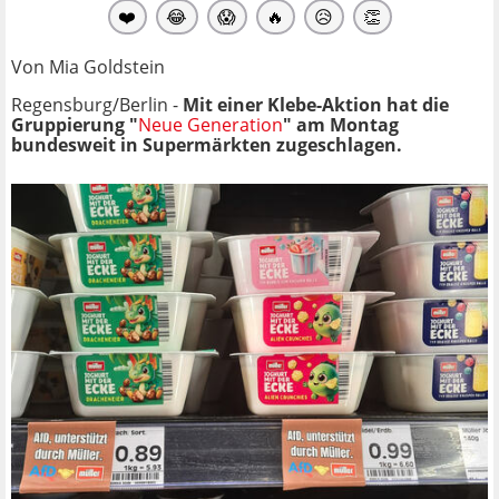
❤️
😂
😱
🔥
😥
👏
Von Mia Goldstein
Regensburg/Berlin -
Mit einer Klebe-Aktion hat die
Gruppierung "
Neue Generation
" am Montag
bundesweit in Supermärkten zugeschlagen.