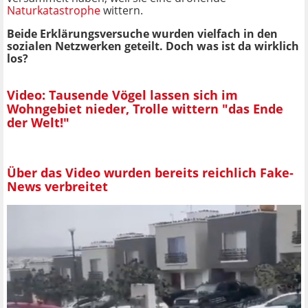
Naturkatastrophe
wittern.
Beide Erklärungsversuche wurden vielfach in den
sozialen Netzwerken geteilt. Doch was ist da wirklich
los?
Video: Tausende Vögel lassen sich im
Wohngebiet nieder, Trolle wittern "das Ende
der Welt!"
Über das Video wurden bereits reichlich Fake-
News verbreitet