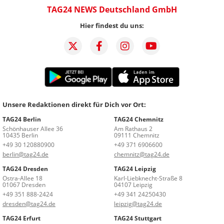
TAG24 NEWS Deutschland GmbH
Hier findest du uns:
Unsere Redaktionen direkt für Dich vor Ort:
TAG24 Berlin
TAG24 Chemnitz
Schönhauser Allee 36
Am Rathaus 2
10435 Berlin
09111 Chemnitz
+49 30 120880900
+49 371 6906600
berlin@tag24.de
chemnitz@tag24.de
TAG24 Dresden
TAG24 Leipzig
Ostra-Allee 18
Karl-Liebknecht-Straße 8
01067 Dresden
04107 Leipzig
+49 351 888-2424
+49 341 24250430
dresden@tag24.de
leipzig@tag24.de
TAG24 Erfurt
TAG24 Stuttgart