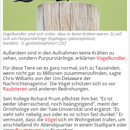
Vogelkundler sind sich sicher, dass es keine Krähen waren. Es soll
sich um Purpurstärlinge (Euphagus cyanocephalus)
handeln. ©
gjohnstonphoto/123rf
Außerdem sind in den Aufnahmen keine Krähen zu
sehen, sondern Purpurstärlinge, erklärten
Vogelkundler
.
Für diese Tiere sei es ganz normal, sich zu Tausenden,
wenn nicht gar zu Millionen zusammenzufinden, sagte
Chris Williams von der Uni-Delaware der
Nachrichtenagentur. Die Vögel schützen sich so vor
Raubtieren
und anderen Bedrohungen.
Sein Kollege Richard Prum pflichtet ihm bei: "Es ist
weder überraschend, noch beängstigend", meint der
Ornithologe von der Yale-Universität und ergänzt: "Es
sieht sehr nebelig aus oder es ist schon fast dunkel." Er
vermutet, dass die
Vögel
sich im Wohngebiet trafen, um
anschließend ihr Abendquartier in einem Stadtpark oder
einer
Baumgruppe
aufzusuchen.