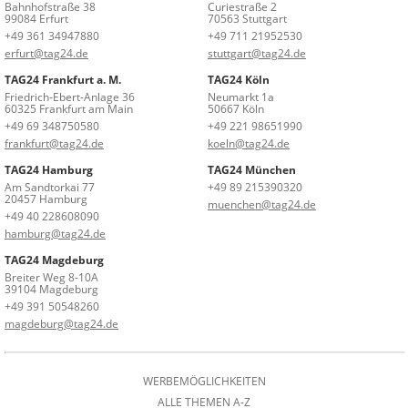
Bahnhofstraße 38
Curiestraße 2
99084 Erfurt
70563 Stuttgart
+49 361 34947880
+49 711 21952530
erfurt@tag24.de
stuttgart@tag24.de
TAG24 Frankfurt a. M.
TAG24 Köln
Friedrich-Ebert-Anlage 36
Neumarkt 1a
60325 Frankfurt am Main
50667 Köln
+49 69 348750580
+49 221 98651990
frankfurt@tag24.de
koeln@tag24.de
TAG24 Hamburg
TAG24 München
Am Sandtorkai 77
+49 89 215390320
20457 Hamburg
muenchen@tag24.de
+49 40 228608090
hamburg@tag24.de
TAG24 Magdeburg
Breiter Weg 8-10A
39104 Magdeburg
+49 391 50548260
magdeburg@tag24.de
WERBEMÖGLICHKEITEN
ALLE THEMEN A-Z