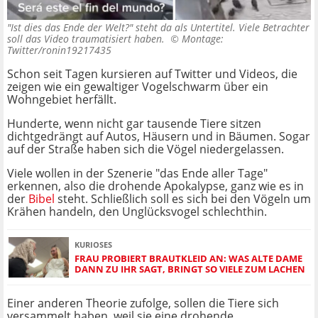
"Ist dies das Ende der Welt?" steht da als Untertitel. Viele Betrachter
soll das Video traumatisiert haben. ©
Montage:
Twitter/ronin19217435
Schon seit Tagen kursieren auf Twitter und Videos, die
zeigen wie ein gewaltiger Vogelschwarm über ein
Wohngebiet herfällt.
Hunderte, wenn nicht gar tausende Tiere sitzen
dichtgedrängt auf Autos, Häusern und in Bäumen. Sogar
auf der Straße haben sich die Vögel niedergelassen.
Viele wollen in der Szenerie "das Ende aller Tage"
erkennen, also die drohende Apokalypse, ganz wie es in
der
Bibel
steht. Schließlich soll es sich bei den Vögeln um
Krähen handeln, den Unglücksvogel schlechthin.
KURIOSES
FRAU PROBIERT BRAUTKLEID AN: WAS ALTE DAME
DANN ZU IHR SAGT, BRINGT SO VIELE ZUM LACHEN
Einer anderen Theorie zufolge, sollen die Tiere sich
versammelt haben, weil sie eine drohende