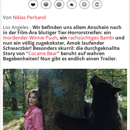
❤️
😂
😱
🔥
😥
👏
Von
Niklas Perband
Los Angeles -
Wir befinden uns allem Anschein nach
in der Film-Ära blutiger Tier-Horrorstreifen: ein
mordender Winnie Puuh
, ein
rachsüchtiges Bambi
und
nun ein völlig zugekokster, Amok laufender
Schwarzbär! Besonders skurril: die durchgeknallte
Story von "
Cocaine Bear
" beruht auf wahren
Begebenheiten! Nun gibt es endlich einen Trailer.