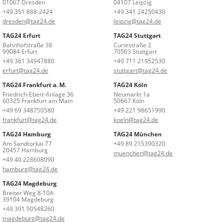
01067 Dresden
04107 Leipzig
+49 351 888-2424
+49 341 24250430
dresden@tag24.de
leipzig@tag24.de
TAG24 Erfurt
TAG24 Stuttgart
Bahnhofstraße 38
Curiestraße 2
99084 Erfurt
70563 Stuttgart
+49 361 34947880
+49 711 21952530
erfurt@tag24.de
stuttgart@tag24.de
TAG24 Frankfurt a. M.
TAG24 Köln
Friedrich-Ebert-Anlage 36
Neumarkt 1a
60325 Frankfurt am Main
50667 Köln
+49 69 348750580
+49 221 98651990
frankfurt@tag24.de
koeln@tag24.de
TAG24 Hamburg
TAG24 München
Am Sandtorkai 77
+49 89 215390320
20457 Hamburg
muenchen@tag24.de
+49 40 228608090
hamburg@tag24.de
TAG24 Magdeburg
Breiter Weg 8-10A
39104 Magdeburg
+49 391 50548260
magdeburg@tag24.de