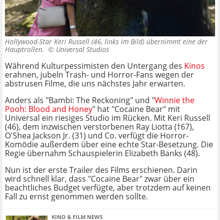
Hollywood-Star Keri Russell (46, links im Bild) übernimmt eine der
Hauptrollen. ©
Universal Studios
Während Kulturpessimisten den Untergang des
Kinos
erahnen, jubeln Trash- und Horror-Fans wegen der
abstrusen Filme, die uns nächstes Jahr erwarten.
Anders als "Bambi: The Reckoning" und "
Winnie the
Pooh: Blood and Honey
" hat "Cocaine Bear" mit
Universal ein riesiges Studio im Rücken. Mit Keri Russell
(46), dem inzwischen verstorbenen Ray Liotta (†67),
O'Shea Jackson Jr. (31) und Co. verfügt die Horror-
Komödie außerdem über eine echte Star-Besetzung. Die
Regie übernahm Schauspielerin Elizabeth Banks (48).
Nun ist der erste Trailer des Films erschienen. Darin
wird schnell klar, dass "Cocaine Bear" zwar über ein
beachtliches Budget verfügte, aber trotzdem auf keinen
Fall zu ernst genommen werden sollte.
KINO & FILM NEWS