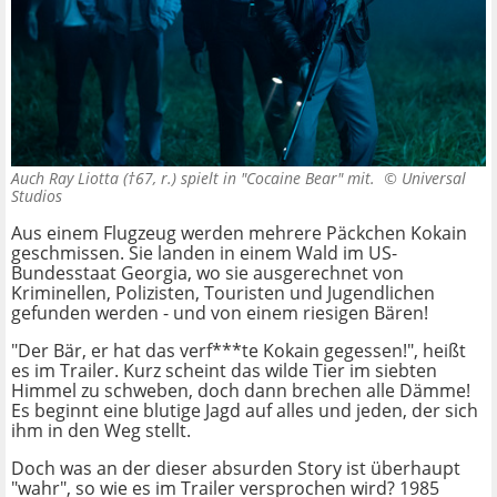
Auch Ray Liotta (†67, r.) spielt in "Cocaine Bear" mit. ©
Universal
Studios
Aus einem Flugzeug werden mehrere Päckchen Kokain
geschmissen. Sie landen in einem Wald im US-
Bundesstaat Georgia, wo sie ausgerechnet von
Kriminellen, Polizisten, Touristen und Jugendlichen
gefunden werden - und von einem riesigen Bären!
"Der Bär, er hat das verf***te Kokain gegessen!", heißt
es im Trailer. Kurz scheint das wilde Tier im siebten
Himmel zu schweben, doch dann brechen alle Dämme!
Es beginnt eine blutige Jagd auf alles und jeden, der sich
ihm in den Weg stellt.
Doch was an der dieser absurden Story ist überhaupt
"wahr", so wie es im Trailer versprochen wird? 1985