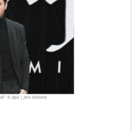
ond? ©
dpa | Jens Kalaene