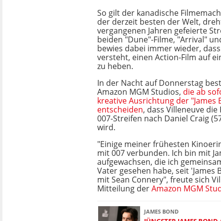
So gilt der kanadische Filmemach
der derzeit besten der Welt, dreh
vergangenen Jahren gefeierte Stre
beiden "Dune"-Filme, "Arrival" un
bewies dabei immer wieder, dass 
versteht, einen Action-Film auf 
zu heben.
In der Nacht auf Donnerstag best
Amazon MGM Studios,
die ab sof
kreative Ausrichtung der "James 
entscheiden
, dass Villeneuve die
007-Streifen nach Daniel Craig 
wird.
"Einige meiner frühesten Kinoer
mit 007 verbunden. Ich bin mit 
aufgewachsen, die ich gemeins
Vater gesehen habe, seit 'James 
mit Sean Connery", freute sich Vi
Mitteilung der
Amazon MGM Stud
JAMES BOND
JÜNGSTER JAMES BOND 