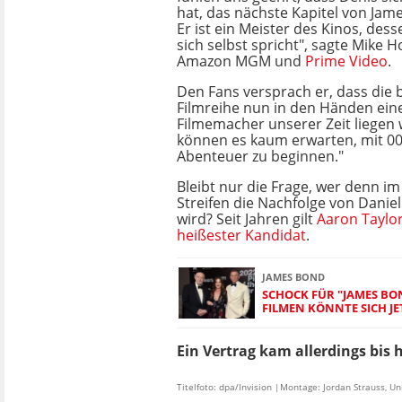
hat, das nächste Kapitel von Jam
Er ist ein Meister des Kinos, dess
sich selbst spricht", sagte Mike 
Amazon MGM und
Prime Video
.
Den Fans versprach er, dass die
Filmreihe nun in den Händen ein
Filmemacher unserer Zeit liegen 
können es kaum erwarten, mit 0
Abenteuer zu beginnen."
Bleibt nur die Frage, wer denn im
Streifen die Nachfolge von Daniel
wird? Seit Jahren gilt
Aaron Taylor
heißester Kandidat
.
JAMES BOND
SCHOCK FÜR "JAMES BO
FILMEN KÖNNTE SICH J
Ein Vertrag kam allerdings bis 
Titelfoto: dpa/Invision |Montage: Jordan Strauss, Un