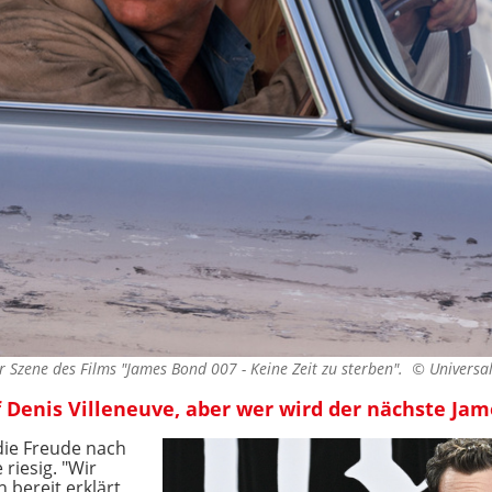
er Szene des Films "James Bond 007 - Keine Zeit zu sterben". ©
Universal
Denis Villeneuve, aber wer wird der nächste Ja
die Freude nach
riesig. "Wir
 bereit erklärt