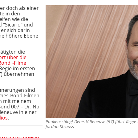
er doch als einer
te in den
ifen wie die
d "Sicario" und
er sich darin
eine höhere Ebene
ätigten die
ort über die
Bond"-Filme
 Regie im ersten
(57) übernehmen
innerungen sind
James-Bond-Filmen
am mit meinem
Bond 007 – Dr. No'
lleneuve in einer
ios
.
Paukenschlag! Denis Villeneuve (57) führt Reg
Jordan Strauss
ALLER ZEITEN: WIRD