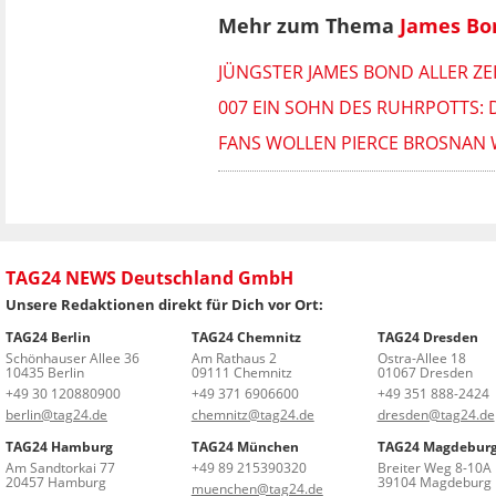
Mehr zum Thema
James Bo
JÜNGSTER JAMES BOND ALLER ZEI
007 EIN SOHN DES RUHRPOTTS: 
FANS WOLLEN PIERCE BROSNAN WI
TAG24 NEWS Deutschland GmbH
Unsere Redaktionen direkt für Dich vor Ort:
TAG24 Berlin
TAG24 Chemnitz
TAG24 Dresden
Schönhauser Allee 36
Am Rathaus 2
Ostra-Allee 18
10435 Berlin
09111 Chemnitz
01067 Dresden
+49 30 120880900
+49 371 6906600
+49 351 888-2424
berlin@tag24.de
chemnitz@tag24.de
dresden@tag24.de
TAG24 Hamburg
TAG24 München
TAG24 Magdebur
Am Sandtorkai 77
+49 89 215390320
Breiter Weg 8-10A
20457 Hamburg
39104 Magdeburg
muenchen@tag24.de