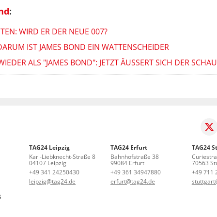
nd
:
TEN: WIRD ER DER NEUE 007?
DARUM IST JAMES BOND EIN WATTENSCHEIDER
EDER ALS "JAMES BOND": JETZT ÄUSSERT SICH DER SCHAUS
TAG24 Leipzig
TAG24 Erfurt
TAG24 St
Karl-Liebknecht-Straße 8
Bahnhofstraße 38
Curiestr
04107 Leipzig
99084 Erfurt
70563 Stu
+49 341 24250430
+49 361 34947880
+49 711 
leipzig@tag24.de
erfurt@tag24.de
stuttgar
g