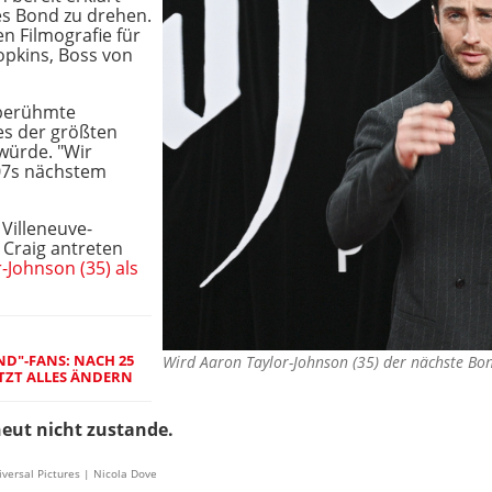
es Bond zu drehen.
en Filmografie für
Hopkins, Boss von
 berühmte
es der größten
würde. "Wir
07s nächstem
 Villeneuve-
 Craig antreten
-Johnson (35) als
ND"-FANS: NACH 25
Wird Aaron Taylor-Johnson (35) der nächste B
ETZT ALLES ÄNDERN
heut nicht zustande.
iversal Pictures | Nicola Dove