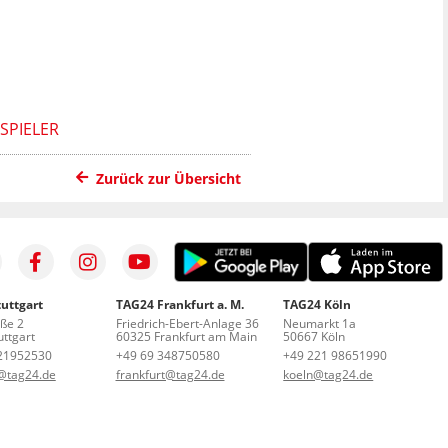
PIELER
Zurück zur Übersicht
uttgart
TAG24 Frankfurt a. M.
TAG24 Köln
aße 2
Friedrich-Ebert-Anlage 36
Neumarkt 1a
ttgart
60325 Frankfurt am Main
50667 Köln
21952530
+49 69 348750580
+49 221 98651990
t@tag24.de
frankfurt@tag24.de
koeln@tag24.de