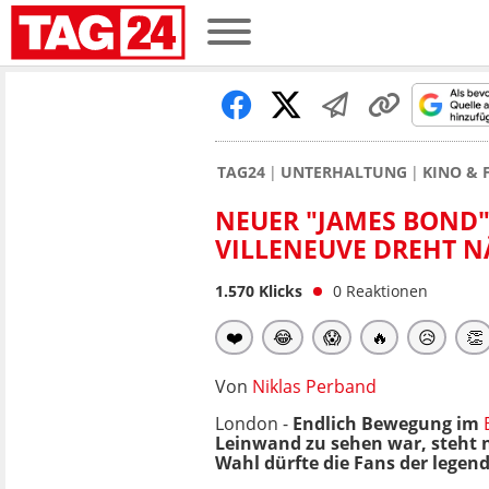
TAG24
UNTERHALTUNG
KINO & 
NEUER "JAMES BOND"
VILLENEUVE DREHT N
1.570
Klicks
0
Reaktionen
❤️
😂
😱
🔥
😥
👏
Von
Niklas Perband
London -
Endlich Bewegung im
Leinwand zu sehen war, steht n
Wahl dürfte die Fans der legen