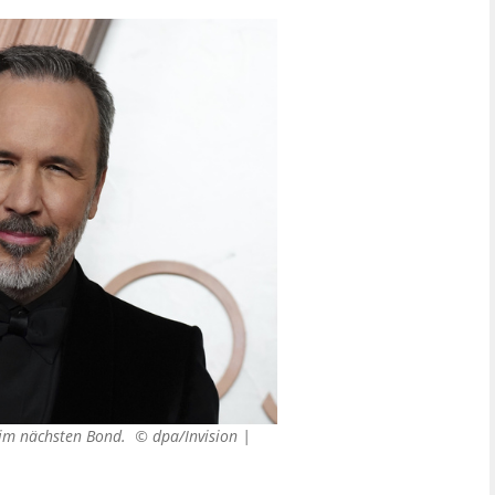
ie im nächsten Bond. ©
dpa/Invision |