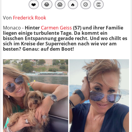
❤️
😂
😱
🔥
😥
👏
Von
Frederick Rook
Monaco -
Hinter
Carmen Geiss
(57) und ihrer Familie
liegen einige turbulente Tage. Da kommt ein
bisschen Entspannung gerade recht. Und wo chillt es
sich im Kreise der Superreichen nach wie vor am
besten? Genau: auf dem Boot!