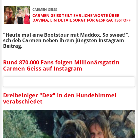
CARMEN GEISS
CARMEN GEISS TEILT EHRLICHE WORTE ÜBER
DAVINA, EIN DETAIL SORGT FÜR GESPRÄCHSSTOFF
"Heute mal eine Bootstour mit Maddox. So sweet!",
schrieb Carmen neben ihrem jüngsten Instagram-
Beitrag.
Rund 870.000 Fans folgen Millionärsgattin
Carmen Geiss auf Instagram
Dreibeiniger "Dex" in den Hundehimmel
verabschiedet