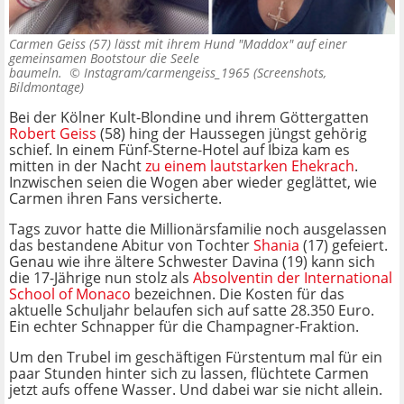
Carmen Geiss (57) lässt mit ihrem Hund "Maddox" auf einer
gemeinsamen Bootstour die Seele
baumeln. ©
Instagram/carmengeiss_1965 (Screenshots,
Bildmontage)
Bei der Kölner Kult-Blondine und ihrem Göttergatten
Robert Geiss
(58) hing der Haussegen jüngst gehörig
schief. In einem Fünf-Sterne-Hotel auf Ibiza kam es
mitten in der Nacht
zu einem lautstarken Ehekrach
.
Inzwischen seien die Wogen aber wieder geglättet, wie
Carmen ihren Fans versicherte.
Tags zuvor hatte die Millionärsfamilie noch ausgelassen
das bestandene Abitur von Tochter
Shania
(17) gefeiert.
Genau wie ihre ältere Schwester Davina (19) kann sich
die 17-Jährige nun stolz als
Absolventin der International
School of Monaco
bezeichnen. Die Kosten für das
aktuelle Schuljahr belaufen sich auf satte 28.350 Euro.
Ein echter Schnapper für die Champagner-Fraktion.
Um den Trubel im geschäftigen Fürstentum mal für ein
paar Stunden hinter sich zu lassen, flüchtete Carmen
jetzt aufs offene Wasser. Und dabei war sie nicht allein.