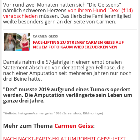
Vor rund zwei Monaten hatten sich "Die Geissens"
nämlich schweren Herzens
von ihrem Hund "Dex" (†14)
verabschieden
müssen. Das tierische Familienmitglied
weilte besonders gern an der Seite von Carmen.
CARMEN GEISS
FACE-LIFTING ZU STRENG? CARMEN GEISS AUF
NEUEM FOTO KAUM WIEDERZUERKENNEN
Damals nahm die 57-Jährige in einem emotionalen
Statement Abschied von der zotteligen Fellnase, die
nach einer Amputation seit mehreren Jahren nur noch
drei Beine hatte.
"Dex" musste 2019 aufgrund eines Tumors operiert
werden. Die Amputation verlängerte sein Leben um
ganze drei Jahre.
Titelfoto: Instagram/carmengeiss_1965 (Screenshots, Bildmontage)
Mehr zum Thema
Carmen Geiss
:
NACH NACKT-PARTY-EKLAT UM ROBERT GEISS: JETZT