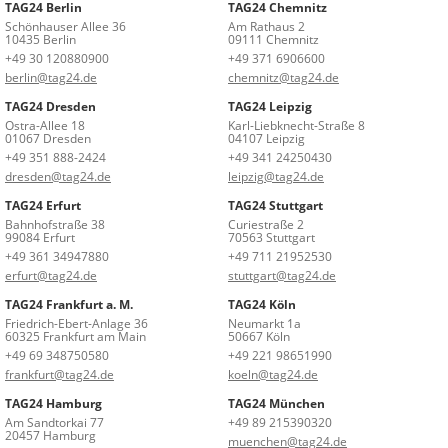
TAG24 Berlin
TAG24 Chemnitz
Schönhauser Allee 36
Am Rathaus 2
10435 Berlin
09111 Chemnitz
+49 30 120880900
+49 371 6906600
berlin@tag24.de
chemnitz@tag24.de
TAG24 Dresden
TAG24 Leipzig
Ostra-Allee 18
Karl-Liebknecht-Straße 8
01067 Dresden
04107 Leipzig
+49 351 888-2424
+49 341 24250430
dresden@tag24.de
leipzig@tag24.de
TAG24 Erfurt
TAG24 Stuttgart
Bahnhofstraße 38
Curiestraße 2
99084 Erfurt
70563 Stuttgart
+49 361 34947880
+49 711 21952530
erfurt@tag24.de
stuttgart@tag24.de
TAG24 Frankfurt a. M.
TAG24 Köln
Friedrich-Ebert-Anlage 36
Neumarkt 1a
60325 Frankfurt am Main
50667 Köln
+49 69 348750580
+49 221 98651990
frankfurt@tag24.de
koeln@tag24.de
TAG24 Hamburg
TAG24 München
Am Sandtorkai 77
+49 89 215390320
20457 Hamburg
muenchen@tag24.de