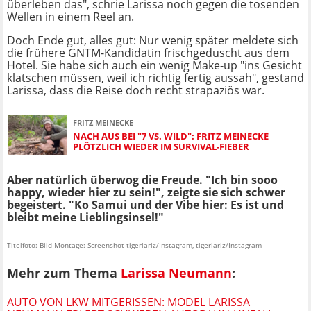
überleben das", schrie Larissa noch gegen die tosenden
Wellen in einem Reel an.
Doch Ende gut, alles gut: Nur wenig später meldete sich
die frühere GNTM-Kandidatin frischgeduscht aus dem
Hotel. Sie habe sich auch ein wenig Make-up "ins Gesicht
klatschen müssen, weil ich richtig fertig aussah", gestand
Larissa, dass die Reise doch recht strapaziös war.
FRITZ MEINECKE
NACH AUS BEI "7 VS. WILD": FRITZ MEINECKE
PLÖTZLICH WIEDER IM SURVIVAL-FIEBER
Aber natürlich überwog die Freude. "Ich bin sooo
happy, wieder hier zu sein!", zeigte sie sich schwer
begeistert. "Ko Samui und der Vibe hier: Es ist und
bleibt meine Lieblingsinsel!"
Titelfoto: Bild-Montage: Screenshot tigerlariz/Instagram, tigerlariz/Instagram
Mehr zum Thema
Larissa Neumann
:
AUTO VON LKW MITGERISSEN: MODEL LARISSA