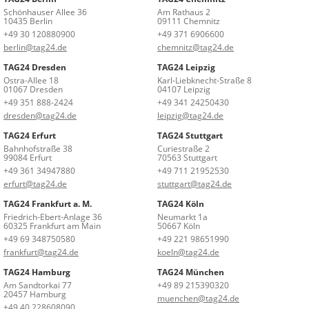
Schönhauser Allee 36
Am Rathaus 2
10435 Berlin
09111 Chemnitz
+49 30 120880900
+49 371 6906600
berlin@tag24.de
chemnitz@tag24.de
TAG24 Dresden
TAG24 Leipzig
Ostra-Allee 18
Karl-Liebknecht-Straße 8
01067 Dresden
04107 Leipzig
+49 351 888-2424
+49 341 24250430
dresden@tag24.de
leipzig@tag24.de
TAG24 Erfurt
TAG24 Stuttgart
Bahnhofstraße 38
Curiestraße 2
99084 Erfurt
70563 Stuttgart
+49 361 34947880
+49 711 21952530
erfurt@tag24.de
stuttgart@tag24.de
TAG24 Frankfurt a. M.
TAG24 Köln
Friedrich-Ebert-Anlage 36
Neumarkt 1a
60325 Frankfurt am Main
50667 Köln
+49 69 348750580
+49 221 98651990
frankfurt@tag24.de
koeln@tag24.de
TAG24 Hamburg
TAG24 München
Am Sandtorkai 77
+49 89 215390320
20457 Hamburg
muenchen@tag24.de
+49 40 228608090