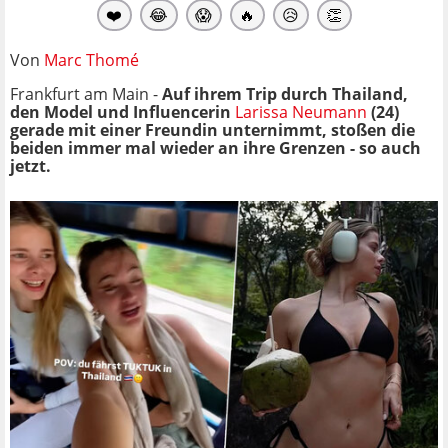
❤️
😂
😱
🔥
😥
👏
Von
Marc Thomé
Frankfurt am Main -
Auf ihrem Trip durch Thailand,
den Model und Influencerin
Larissa Neumann
(24)
gerade mit einer Freundin unternimmt, stoßen die
beiden immer mal wieder an ihre Grenzen - so auch
jetzt.