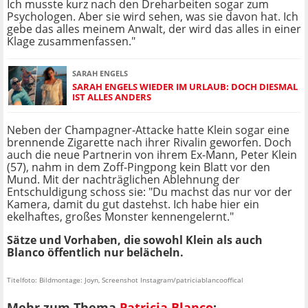
Ich musste kurz nach den Dreharbeiten sogar zum
Psychologen. Aber sie wird sehen, was sie davon hat. Ich
gebe das alles meinem Anwalt, der wird das alles in einer
Klage zusammenfassen."
SARAH ENGELS
SARAH ENGELS WIEDER IM URLAUB: DOCH DIESMAL
IST ALLES ANDERS
Neben der Champagner-Attacke hatte Klein sogar eine
brennende Zigarette nach ihrer Rivalin geworfen. Doch
auch die neue Partnerin von ihrem Ex-Mann, Peter Klein
(57), nahm in dem Zoff-Pingpong kein Blatt vor den
Mund. Mit der nachträglichen Ablehnung der
Entschuldigung schoss sie: "Du machst das nur vor der
Kamera, damit du gut dastehst. Ich habe hier ein
ekelhaftes, großes Monster kennengelernt."
Sätze und Vorhaben, die sowohl Klein als auch
Blanco öffentlich nur belächeln.
Titelfoto: Bildmontage: Joyn, Screenshot Instagram/patriciablancooffical
Mehr zum Thema
Patricia Blanco
: