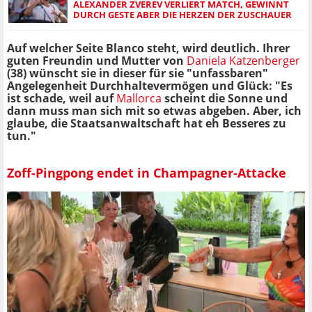
ALEXANDER ZVEREV VERLIERT MATCH, GEWINNT
DURCH GESTE ABER DIE HERZEN DER ZUSCHAUER
Auf welcher Seite Blanco steht, wird deutlich. Ihrer
guten Freundin und Mutter von
Daniela Katzenberger
(38) wünscht sie in dieser für sie "unfassbaren"
Angelegenheit Durchhaltevermögen und Glück: "Es
ist schade, weil auf
Mallorca
scheint die Sonne und
dann muss man sich mit so etwas abgeben. Aber, ich
glaube, die Staatsanwaltschaft hat eh Besseres zu
tun."
Zoff-Pingpong endet in Champagner-Attacke