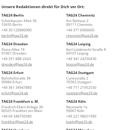
Unsere Redaktionen direkt für Dich vor Ort:
TAG24 Berlin
TAG24 Chemnitz
Schönhauser Allee 36
Am Rathaus 2
10435 Berlin
09111 Chemnitz
+49 30 120880900
+49 371 6906600
berlin@tag24.de
chemnitz@tag24.de
TAG24 Dresden
TAG24 Leipzig
Ostra-Allee 18
Karl-Liebknecht-Straße 8
01067 Dresden
04107 Leipzig
+49 351 888-2424
+49 341 24250430
dresden@tag24.de
leipzig@tag24.de
TAG24 Erfurt
TAG24 Stuttgart
Bahnhofstraße 38
Curiestraße 2
99084 Erfurt
70563 Stuttgart
+49 361 34947880
+49 711 21952530
erfurt@tag24.de
stuttgart@tag24.de
TAG24 Frankfurt a. M.
TAG24 Köln
Friedrich-Ebert-Anlage 36
Neumarkt 1a
60325 Frankfurt am Main
50667 Köln
+49 69 348750580
+49 221 98651990
frankfurt@tag24.de
koeln@tag24.de