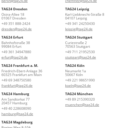
berlin@tag24.de
chemnitz@tag24.de
TAG24 Dresden
TAG24 Leipzig
Ostra-Allee 18
Karl-Liebknecht-Straße 8
01067 Dresden
04107 Leipzig
+49 351 888-2424
+49 341 24250430
dresden@tag24.de
leipzig@tag24.de
TAG24 Erfurt
TAG24 Stuttgart
Bahnhofstraße 38
Curiestraße 2
99084 Erfurt
70563 Stuttgart
+49 361 34947880
+49 711 21952530
erfurt@tag24.de
stuttgart@tag24.de
TAG24 Frankfurt a. M.
TAG24 Köln
Friedrich-Ebert-Anlage 36
Neumarkt 1a
60325 Frankfurt am Main
50667 Köln
+49 69 348750580
+49 221 98651990
frankfurt@tag24.de
koeln@tag24.de
TAG24 Hamburg
TAG24 München
Am Sandtorkai 77
+49 89 215390320
20457 Hamburg
muenchen@tag24.de
+49 40 228608090
hamburg@tag24.de
TAG24 Magdeburg
Breiter Weg 8-10A