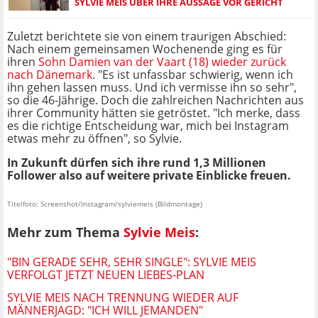
SYLVIE MEIS ÜBER IHRE AUSSAGE VOR GERICHT
Zuletzt berichtete sie von einem traurigen Abschied:
Nach einem gemeinsamen Wochenende ging es für
ihren
Sohn Damien van der Vaart (18) wieder zurück
nach Dänemark
. "Es ist unfassbar schwierig, wenn ich
ihn gehen lassen muss. Und ich vermisse ihn so sehr",
so die 46-Jährige. Doch die zahlreichen Nachrichten aus
ihrer Community hätten sie getröstet. "Ich merke, dass
es die richtige Entscheidung war, mich bei Instagram
etwas mehr zu öffnen", so Sylvie.
In Zukunft dürfen sich ihre rund 1,3 Millionen
Follower also auf weitere private Einblicke freuen.
Titelfoto: Screenshot/Instagram/sylviemeis (Bildmontage)
Mehr zum Thema
Sylvie Meis
:
"BIN GERADE SEHR, SEHR SINGLE": SYLVIE MEIS
VERFOLGT JETZT NEUEN LIEBES-PLAN
SYLVIE MEIS NACH TRENNUNG WIEDER AUF
MÄNNERJAGD: "ICH WILL JEMANDEN"