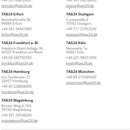
+49 351 888-2424
+49 341 24250430
dresden@tag24.de
leipzig@tag24.de
TAG24 Erfurt
TAG24 Stuttgart
Bahnhofstraße 38
Curiestraße 2
99084 Erfurt
70563 Stuttgart
+49 361 34947880
+49 711 21952530
erfurt@tag24.de
stuttgart@tag24.de
TAG24 Frankfurt a. M.
TAG24 Köln
Friedrich-Ebert-Anlage 36
Neumarkt 1a
60325 Frankfurt am Main
50667 Köln
+49 69 348750580
+49 221 98651990
frankfurt@tag24.de
koeln@tag24.de
TAG24 Hamburg
TAG24 München
Am Sandtorkai 77
+49 89 215390320
20457 Hamburg
muenchen@tag24.de
+49 40 228608090
hamburg@tag24.de
TAG24 Magdeburg
Breiter Weg 8-10A
39104 Magdeburg
+49 391 50548260
magdeburg@tag24.de