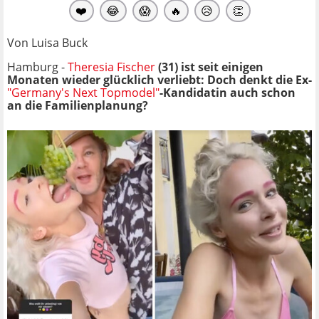
❤️
😂
😱
🔥
😥
👏
Von Luisa Buck
Hamburg -
Theresia Fischer
(31) ist seit einigen
Monaten wieder glücklich verliebt: Doch denkt die Ex-
"Germany's Next Topmodel"
-Kandidatin auch schon
an die Familienplanung?