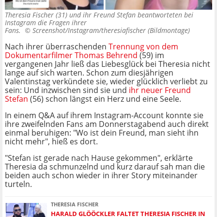
Theresia Fischer (31) und ihr Freund Stefan beantworteten bei
Instagram die Fragen ihrer
Fans. ©
Screenshot/Instagram/theresiafischer (Bildmontage)
Nach ihrer überraschenden
Trennung von dem
Dokumentarfilmer Thomas Behrend
(59) im
vergangenen Jahr ließ das Liebesglück bei Theresia nicht
lange auf sich warten. Schon zum diesjährigen
Valentinstag verkündete sie, wieder glücklich verliebt zu
sein: Und inzwischen sind sie und
ihr neuer Freund
Stefan
(56) schon längst ein Herz und eine Seele.
In einem Q&A auf ihrem Instagram-Account konnte sie
ihre zweifelnden Fans am Donnerstagabend auch direkt
einmal beruhigen: "Wo ist dein Freund, man sieht ihn
nicht mehr", hieß es dort.
"Stefan ist gerade nach Hause gekommen", erklärte
Theresia da schmunzelnd und kurz darauf sah man die
beiden auch schon wieder in ihrer Story miteinander
turteln.
THERESIA FISCHER
HARALD GLÖÖCKLER FALTET THERESIA FISCHER IN