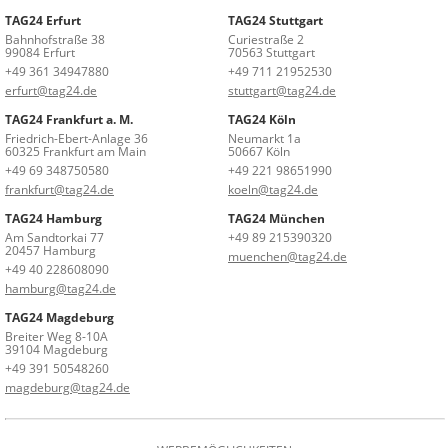
TAG24 Erfurt
TAG24 Stuttgart
Bahnhofstraße 38
Curiestraße 2
99084 Erfurt
70563 Stuttgart
+49 361 34947880
+49 711 21952530
erfurt@tag24.de
stuttgart@tag24.de
TAG24 Frankfurt a. M.
TAG24 Köln
Friedrich-Ebert-Anlage 36
Neumarkt 1a
60325 Frankfurt am Main
50667 Köln
+49 69 348750580
+49 221 98651990
frankfurt@tag24.de
koeln@tag24.de
TAG24 Hamburg
TAG24 München
Am Sandtorkai 77
+49 89 215390320
20457 Hamburg
muenchen@tag24.de
+49 40 228608090
hamburg@tag24.de
TAG24 Magdeburg
Breiter Weg 8-10A
39104 Magdeburg
+49 391 50548260
magdeburg@tag24.de