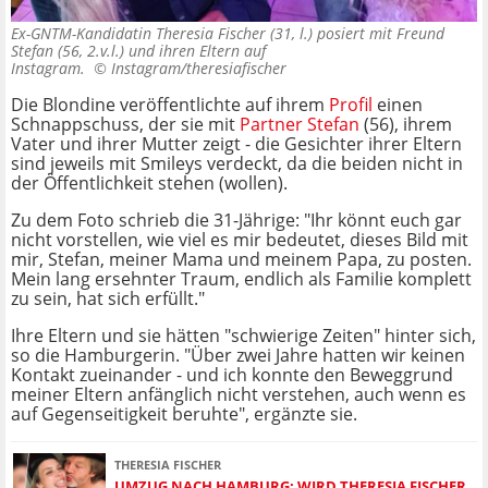
Ex-GNTM-Kandidatin Theresia Fischer (31, l.) posiert mit Freund
Stefan (56, 2.v.l.) und ihren Eltern auf
Instagram. ©
Instagram/theresiafischer
Die Blondine veröffentlichte auf ihrem
Profil
einen
Schnappschuss, der sie mit
Partner Stefan
(56), ihrem
Vater und ihrer Mutter zeigt - die Gesichter ihrer Eltern
sind jeweils mit Smileys verdeckt, da die beiden nicht in
der Öffentlichkeit stehen (wollen).
Zu dem Foto schrieb die 31-Jährige: "Ihr könnt euch gar
nicht vorstellen, wie viel es mir bedeutet, dieses Bild mit
mir, Stefan, meiner Mama und meinem Papa, zu posten.
Mein lang ersehnter Traum, endlich als Familie komplett
zu sein, hat sich erfüllt."
Ihre Eltern und sie hätten "schwierige Zeiten" hinter sich,
so die Hamburgerin. "Über zwei Jahre hatten wir keinen
Kontakt zueinander - und ich konnte den Beweggrund
meiner Eltern anfänglich nicht verstehen, auch wenn es
auf Gegenseitigkeit beruhte", ergänzte sie.
THERESIA FISCHER
UMZUG NACH HAMBURG: WIRD THERESIA FISCHER