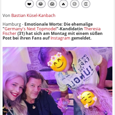
❤️
😂
😱
🔥
😥
👏
Von
Bastian Küsel-Kanbach
Hamburg -
Emotionale Worte: Die ehemalige
"
Germany's Next Topmodel
"-Kandidatin
Theresia
Fischer
(31) hat sich am Montag mit einem süßen
Post bei ihren Fans auf
Instagram
gemeldet.