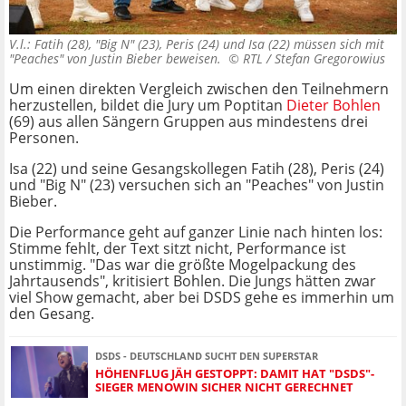
V.l.: Fatih (28), "Big N" (23), Peris (24) und Isa (22) müssen sich mit
"Peaches" von Justin Bieber beweisen. ©
RTL / Stefan Gregorowius
Um einen direkten Vergleich zwischen den Teilnehmern
herzustellen, bildet die Jury um Poptitan
Dieter Bohlen
(69) aus allen Sängern Gruppen aus mindestens drei
Personen.
Isa (22) und seine Gesangskollegen Fatih (28), Peris (24)
und "Big N" (23) versuchen sich an "Peaches" von Justin
Bieber.
Die Performance geht auf ganzer Linie nach hinten los:
Stimme fehlt, der Text sitzt nicht, Performance ist
unstimmig. "Das war die größte Mogelpackung des
Jahrtausends", kritisiert Bohlen. Die Jungs hätten zwar
viel Show gemacht, aber bei DSDS gehe es immerhin um
den Gesang.
DSDS - DEUTSCHLAND SUCHT DEN SUPERSTAR
HÖHENFLUG JÄH GESTOPPT: DAMIT HAT "DSDS"-
SIEGER MENOWIN SICHER NICHT GERECHNET