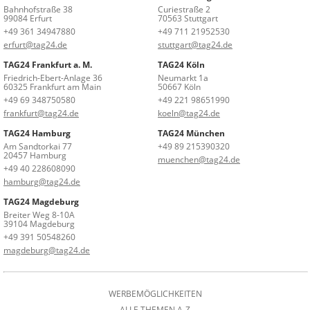
Bahnhofstraße 38
Curiestraße 2
99084 Erfurt
70563 Stuttgart
+49 361 34947880
+49 711 21952530
erfurt@tag24.de
stuttgart@tag24.de
TAG24 Frankfurt a. M.
TAG24 Köln
Friedrich-Ebert-Anlage 36
Neumarkt 1a
60325 Frankfurt am Main
50667 Köln
+49 69 348750580
+49 221 98651990
frankfurt@tag24.de
koeln@tag24.de
TAG24 Hamburg
TAG24 München
Am Sandtorkai 77
+49 89 215390320
20457 Hamburg
muenchen@tag24.de
+49 40 228608090
hamburg@tag24.de
TAG24 Magdeburg
Breiter Weg 8-10A
39104 Magdeburg
+49 391 50548260
magdeburg@tag24.de
WERBEMÖGLICHKEITEN
ALLE THEMEN A-Z