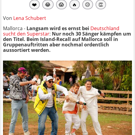
❤️
😂
😱
🔥
😥
👏
Von
Lena Schubert
Mallorca -
Langsam wird es ernst bei
Deutschland
sucht den Superstar
:
Nur noch 30 Sänger kämpfen um
den Titel. Beim Island-Recall auf Mallorca soll in
Gruppenauftritten aber nochmal ordentlich
aussortiert werden.