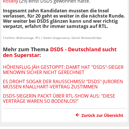
Roselly
(29) einst DSDS gewonnen hatte.
Insgesamt zehn Kandidaten mussten die Insel
verlassen, für 20 geht es weiter in die nächste Runde.
Wer weiter bei DSDS glänzen kann und wer richtig
verpatzt, erfahrt Ihr immer samstags auf RTL.
Titelfoto: Bildmontage: RTL / Stefan Gregorowius, Daniel Bockwoldt/dpa
Mehr zum Thema
DSDS - Deutschland sucht
den Superstar
:
HÖHENFLUG JÄH GESTOPPT: DAMIT HAT "DSDS"-SIEGER
MENOWIN SICHER NICHT GERECHNET
ES DROHT SOGAR DER RAUSSCHMISS! "DSDS"-JUROREN
MÜSSEN KNALLHART-VERTRAG ZUSTIMMEN
DSDS-SIEGERIN PACKT ÜBER RTL-SHOW AUS: "DIESE
VERTRÄGE WAREN SO BODENLOS!"
Zurück zur Übersicht