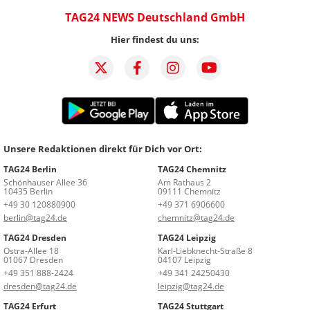
TAG24 NEWS Deutschland GmbH
Hier findest du uns:
Unsere Redaktionen direkt für Dich vor Ort:
TAG24 Berlin
TAG24 Chemnitz
Schönhauser Allee 36
Am Rathaus 2
10435 Berlin
09111 Chemnitz
+49 30 120880900
+49 371 6906600
berlin@tag24.de
chemnitz@tag24.de
TAG24 Dresden
TAG24 Leipzig
Ostra-Allee 18
Karl-Liebknecht-Straße 8
01067 Dresden
04107 Leipzig
+49 351 888-2424
+49 341 24250430
dresden@tag24.de
leipzig@tag24.de
TAG24 Erfurt
TAG24 Stuttgart