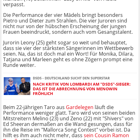
verpasst.
Die Performance der vier Mädels bringt besonders
Pietro und Dieter zum Strahlen. Die vier Juroren sind
nicht nur von der hübschen Erscheinung der jungen
Frauen beeindruckt, sondern auch vom Gesangstalent.
Jurorin Leony (25) geht sogar so weit und behauptet,
dass sie vier der stärksten Sängerinnen im Wettbewerb
seien. Na, das ist doch mal ein Wort! Für Monika, Dilara,
Tatjana und Marleen geht es ohne Zögern prompt eine
Runde weiter.
DSDS - DEUTSCHLAND SUCHT DEN SUPERSTAR
NACH KRITIK VON LOMBARDI AM "DSDS"-SIEGER:
DAS IST DIE ABRECHNUNG VON MENOWIN
FRÖHLICH
Beim 22-jährigen Taro aus
Gardelegen
läuft die
Performance weniger glatt. Taro wird von seinen beiden
Mitstreitern Melino (23) und Zeno (22) mit "Shivers" von
Ed Sheeran dermaßen an die Wand gesungen, dass für
ihn die Reise im "Mallorca Song Contest" vorbei ist. Da
hilft es ihm auch nicht mehr, dass
sein Cousin Ramon