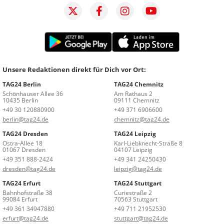
Unsere Redaktionen direkt für Dich vor Ort:
TAG24 Berlin
TAG24 Chemnitz
Schönhauser Allee 36
Am Rathaus 2
10435 Berlin
09111 Chemnitz
+49 30 120880900
+49 371 6906600
berlin@tag24.de
chemnitz@tag24.de
TAG24 Dresden
TAG24 Leipzig
Ostra-Allee 18
Karl-Liebknecht-Straße 8
01067 Dresden
04107 Leipzig
+49 351 888-2424
+49 341 24250430
dresden@tag24.de
leipzig@tag24.de
TAG24 Erfurt
TAG24 Stuttgart
Bahnhofstraße 38
Curiestraße 2
99084 Erfurt
70563 Stuttgart
+49 361 34947880
+49 711 21952530
erfurt@tag24.de
stuttgart@tag24.de