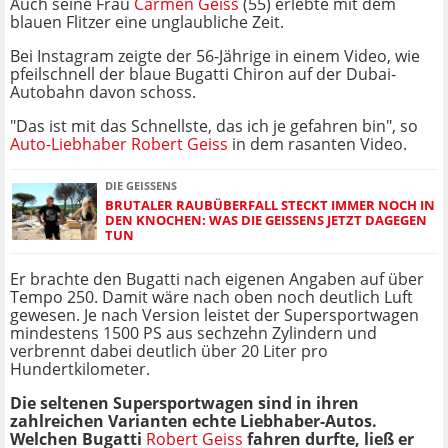
Auch seine Frau
Carmen Geiss
(55) erlebte mit dem
blauen Flitzer eine unglaubliche Zeit.
Bei Instagram zeigte der 56-Jährige in einem Video, wie
pfeilschnell der blaue Bugatti Chiron auf der Dubai-
Autobahn davon schoss.
"Das ist mit das Schnellste, das ich je gefahren bin", so
Auto-Liebhaber Robert Geiss
in dem rasanten Video.
DIE GEISSENS
BRUTALER RAUBÜBERFALL STECKT IMMER NOCH IN
DEN KNOCHEN: WAS DIE GEISSENS JETZT DAGEGEN
TUN
Er brachte den Bugatti nach eigenen Angaben auf über
Tempo 250. Damit wäre nach oben noch deutlich Luft
gewesen. Je nach Version leistet der Supersportwagen
mindestens 1500 PS aus sechzehn Zylindern und
verbrennt dabei deutlich über 20 Liter pro
Hundertkilometer.
Die seltenen Supersportwagen sind in ihren
zahlreichen Varianten echte Liebhaber-Autos.
Welchen Bugatti
Robert Geiss
fahren durfte, ließ er