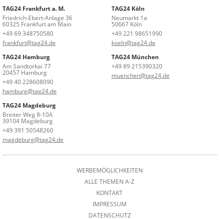
TAG24 Frankfurt a. M.
TAG24 Köln
Friedrich-Ebert-Anlage 36
Neumarkt 1a
60325 Frankfurt am Main
50667 Köln
+49 69 348750580
+49 221 98651990
frankfurt@tag24.de
koeln@tag24.de
TAG24 Hamburg
TAG24 München
Am Sandtorkai 77
+49 89 215390320
20457 Hamburg
muenchen@tag24.de
+49 40 228608090
hamburg@tag24.de
TAG24 Magdeburg
Breiter Weg 8-10A
39104 Magdeburg
+49 391 50548260
magdeburg@tag24.de
WERBEMÖGLICHKEITEN
ALLE THEMEN A-Z
KONTAKT
IMPRESSUM
DATENSCHUTZ