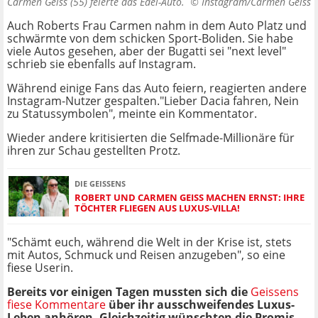
Carmen Geiss (55) feierte das Edel-Auto. ©
Instagram/Carmen Geiss
Auch Roberts Frau Carmen nahm in dem Auto Platz und
schwärmte von dem schicken Sport-Boliden. Sie habe
viele Autos gesehen, aber der Bugatti sei "next level"
schrieb sie ebenfalls auf Instagram.
Während einige Fans das Auto feiern, reagierten andere
Instagram-Nutzer gespalten."Lieber Dacia fahren, Nein
zu Statussymbolen", meinte ein Kommentator.
Wieder andere kritisierten die Selfmade-Millionäre für
ihren zur Schau gestellten Protz.
DIE GEISSENS
ROBERT UND CARMEN GEISS MACHEN ERNST: IHRE
TÖCHTER FLIEGEN AUS LUXUS-VILLA!
"Schämt euch, während die Welt in der Krise ist, stets
mit Autos, Schmuck und Reisen anzugeben", so eine
fiese Userin.
Bereits vor einigen Tagen mussten sich die
Geissens
fiese Kommentare
über ihr ausschweifendes Luxus-
Leben anhören. Gleichzeitig wünschten die Promis