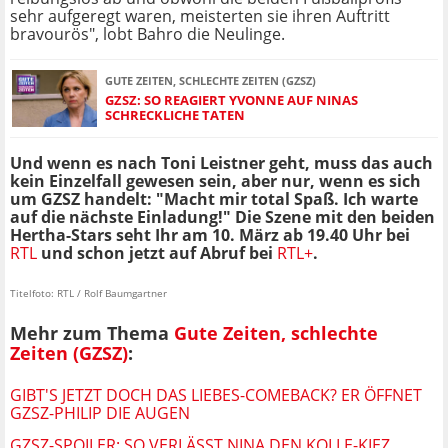
sehr aufgeregt waren, meisterten sie ihren Auftritt
bravourös", lobt Bahro die Neulinge.
GUTE ZEITEN, SCHLECHTE ZEITEN (GZSZ)
GZSZ: SO REAGIERT YVONNE AUF NINAS
SCHRECKLICHE TATEN
Und wenn es nach Toni Leistner geht, muss das auch
kein Einzelfall gewesen sein, aber nur, wenn es sich
um GZSZ handelt: "Macht mir total Spaß. Ich warte
auf die nächste Einladung!" Die Szene mit den beiden
Hertha-Stars seht Ihr am 10. März ab 19.40 Uhr bei
RTL
und schon jetzt auf Abruf bei
RTL+
.
Titelfoto: RTL / Rolf Baumgartner
Mehr zum Thema
Gute Zeiten, schlechte
Zeiten (GZSZ)
:
GIBT'S JETZT DOCH DAS LIEBES-COMEBACK? ER ÖFFNET
GZSZ-PHILIP DIE AUGEN
GZSZ-SPOILER: SO VERLÄSST NINA DEN KOLLE-KIEZ