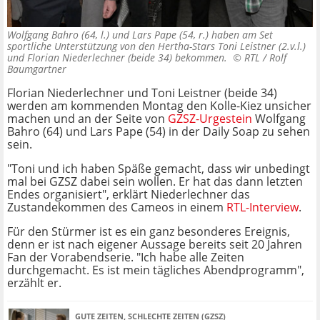
Wolfgang Bahro (64, l.) und Lars Pape (54, r.) haben am Set
sportliche Unterstützung von den Hertha-Stars Toni Leistner (2.v.l.)
und Florian Niederlechner (beide 34) bekommen. ©
RTL / Rolf
Baumgartner
Florian Niederlechner und Toni Leistner (beide 34)
werden am kommenden Montag den Kolle-Kiez unsicher
machen und an der Seite von
GZSZ-Urgestein
Wolfgang
Bahro (64) und Lars Pape (54) in der Daily Soap zu sehen
sein.
"Toni und ich haben Späße gemacht, dass wir unbedingt
mal bei GZSZ dabei sein wollen. Er hat das dann letzten
Endes organisiert", erklärt Niederlechner das
Zustandekommen des Cameos in einem
RTL-Interview
.
Für den Stürmer ist es ein ganz besonderes Ereignis,
denn er ist nach eigener Aussage bereits seit 20 Jahren
Fan der Vorabendserie. "Ich habe alle Zeiten
durchgemacht. Es ist mein tägliches Abendprogramm",
erzählt er.
GUTE ZEITEN, SCHLECHTE ZEITEN (GZSZ)