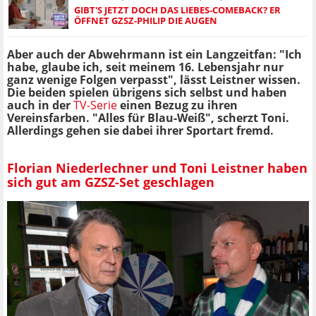
GIBT'S JETZT DOCH DAS LIEBES-COMEBACK? ER
ÖFFNET GZSZ-PHILIP DIE AUGEN
Aber auch der Abwehrmann ist ein Langzeitfan: "Ich
habe, glaube ich, seit meinem 16. Lebensjahr nur
ganz wenige Folgen verpasst", lässt Leistner wissen.
Die beiden spielen übrigens sich selbst und haben
auch in der
TV-Serie
einen Bezug zu ihren
Vereinsfarben. "Alles für Blau-Weiß", scherzt Toni.
Allerdings gehen sie dabei ihrer Sportart fremd.
Florian Niederlechner und Toni Leistner haben
sich gut am GZSZ-Set geschlagen