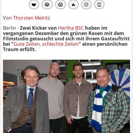
❤️
😂
😱
🔥
😥
👏
Von
Thorsten Meiritz
Berlin -
Zwei Kicker von
Hertha BSC
haben im
vergangenen Dezember den grünen Rasen mit dem
Filmstudio getauscht und sich mit ihrem Gastauftritt
bei "
Gute Zeiten, schlechte Zeiten
" einen persönlichen
Traum erfüllt.