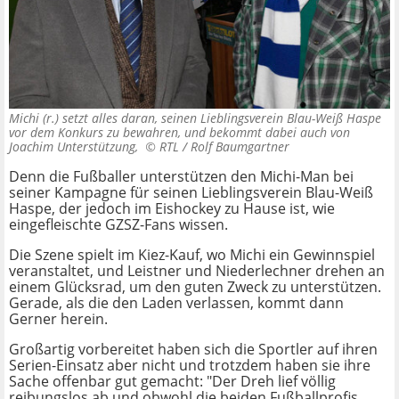
Michi (r.) setzt alles daran, seinen Lieblingsverein Blau-Weiß Haspe
vor dem Konkurs zu bewahren, und bekommt dabei auch von
Joachim Unterstützung, ©
RTL / Rolf Baumgartner
Denn die Fußballer unterstützen den Michi-Man bei
seiner Kampagne für seinen Lieblingsverein Blau-Weiß
Haspe, der jedoch im Eishockey zu Hause ist, wie
eingefleischte GZSZ-Fans wissen.
Die Szene spielt im Kiez-Kauf, wo Michi ein Gewinnspiel
veranstaltet, und Leistner und Niederlechner drehen an
einem Glücksrad, um den guten Zweck zu unterstützen.
Gerade, als die den Laden verlassen, kommt dann
Gerner herein.
Großartig vorbereitet haben sich die Sportler auf ihren
Serien-Einsatz aber nicht und trotzdem haben sie ihre
Sache offenbar gut gemacht: "Der Dreh lief völlig
reibungslos ab und obwohl die beiden Fußballprofis