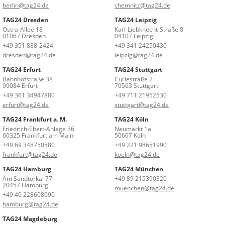
berlin@tag24.de
chemnitz@tag24.de
TAG24 Dresden
TAG24 Leipzig
Ostra-Allee 18
Karl-Liebknecht-Straße 8
01067 Dresden
04107 Leipzig
+49 351 888-2424
+49 341 24250430
dresden@tag24.de
leipzig@tag24.de
TAG24 Erfurt
TAG24 Stuttgart
Bahnhofstraße 38
Curiestraße 2
99084 Erfurt
70563 Stuttgart
+49 361 34947880
+49 711 21952530
erfurt@tag24.de
stuttgart@tag24.de
TAG24 Frankfurt a. M.
TAG24 Köln
Friedrich-Ebert-Anlage 36
Neumarkt 1a
60325 Frankfurt am Main
50667 Köln
+49 69 348750580
+49 221 98651990
frankfurt@tag24.de
koeln@tag24.de
TAG24 Hamburg
TAG24 München
Am Sandtorkai 77
+49 89 215390320
20457 Hamburg
muenchen@tag24.de
+49 40 228608090
hamburg@tag24.de
TAG24 Magdeburg