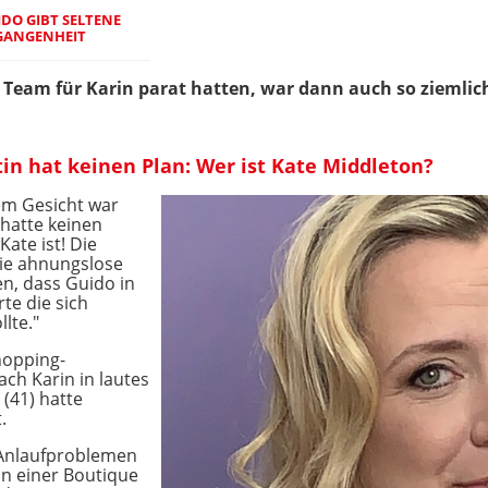
DO GIBT SELTENE
RGANGENHEIT
n Team für Karin parat hatten, war dann auch so ziemlic
n hat keinen Plan: Wer ist Kate Middleton?
em Gesicht war
 hatte keinen
ate ist! Die
ie ahnungslose
en, dass Guido in
te die sich
llte."
Shopping-
ach Karin in lautes
(41) hatte
.
 Anlaufproblemen
 in einer Boutique