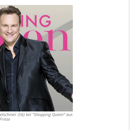
retschmer (56) bei "Shopping Queen" aus
Friese