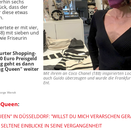
rhin sechs
ück, dass der
r diese etwas
n.
rtete er mit vier,
8) mit sieben und
wie Friseurin
urter Shopping-
0 Euro Preisgeld
 geht es dann
ng Queen" weiter
Mit ihrem an Coco Chanel (†88) inspirierten Lo
auch Guido überzeugen und wurde die Frankfu
Ent.
George Wendt
 Queen
:
EEN" IN DÜSSELDORF: "WILLST DU MICH VERARSCHEN GER
 SELTENE EINBLICKE IN SEINE VERGANGENHEIT