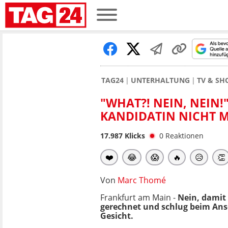
TAG24
UNTERHALTUNG
TV & S
"WHAT?! NEIN, NEIN!
KANDIDATIN NICHT 
17.987
Klicks
0
Reaktionen
❤️
😂
😱
🔥
😥
👏
Von
Marc Thomé
Frankfurt am Main -
Nein, damit
gerechnet und schlug beim Ans
Gesicht.