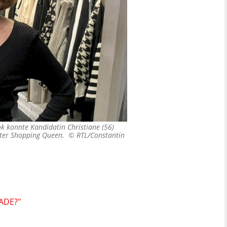
ok konnte Kandidatin Christiane (56)
rter Shopping Queen. ©
RTL/Constantin
ADE?"