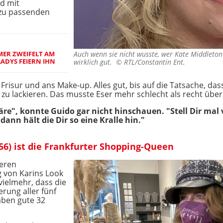
id mit
zu passenden
MER ZWEIFELT AM
Auch wenn sie nicht wusste, wer Kate Middleton 
LADYS FEIERN IHN
wirklich gut. ©
RTL/Constantin Ent.
 Frisur und ans Make-up. Alles gut, bis auf die Tatsache, da
el zu lackieren. Das musste Eser mehr schlecht als recht üb
wäre", konnte Guido gar nicht hinschauen. "Stell Dir mal 
nn hält die Dir so eine Kralle hin."
(56) ist die Frankfurter Shopping-Queen
deren
 von Karins Look
vielmehr, dass die
rung aller fünf
aben gute 32