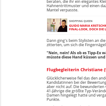
beraten, die ihr ein elegantes Kle
Hahnentrittmuster und einen da
Mantel verpasste.
SHOPPING QUEEN
GUIDO MARIA KRETSCH
FINAL-LOOK, DOCH DIE 
Dann ging's beim Stylisten an die
zitterten, um sich die Fingernäg
"Nein, nein! Als ob es Tipp-Ex 
müsste diese Hand küssen und da
Flugbegleiterin Christiane 
Glücklicherweise fiel das den an
Kandidatinnen bei der Bewertung
aber nicht auf. Die bewunderten 
41-Jährige die größte Typ-Verände
Damen hingelegt hatte und verg
Punkte.