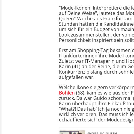
"Mode-Ikonen! Interpretiere die 
auf Deine Weise", lautete das Mo
Queen"-Woche aus Frankfurt am 
Stunden hatten die Kandidatinnen
um sich für ein Budget von maxi
Look zusammenstellen, der von 
Persönlichkeit inspiriert sein sollt
Erst am Shopping-Tag bekamen d
Frankfurterinnen ihre Mode-Ikone
Zuletzt war IT-Managerin und H
Karin (41) an der Reihe, die im G
Konkurrenz bislang durch sehr l
aufgefallen war.
Welche Ikone sie gern verkörpe
Bohlen
(68), kam es wie aus der 
zurück. Da war Guido schon mal 
Karin überhaupt ihre Einkaufstou
"What?! Das hab' ich ja noch nie 
wirklich verloren. Das muss ich le
echauffierte sich der Modedesign
SHOPPING QUEEN