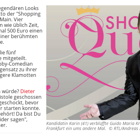
legendären Looks
tto der "Shopping
Main. Vier
 wie üblich Zeit,
mal 500 Euro einen
einer berühmten
e.
ie fünf
 mitgeteilt.
obby-Comedian
egensatz zu ihrer
egere Klamotten
rn würde?
Dieter
Pistole geschossen
geschockt, bevor
r starten konnte.
gehört! Da bist Du
ider sagen",
Kandidatin Karin (41) verblüffte Guido Maria K
er.
Frankfurt ein ums andere Mal. ©
RTL/Andreas 