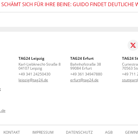
SCHÄMT SICH FÜR IHRE BEINE: GUIDO FINDET DEUTLICHE
TAG24 Leipzig
TAG24 Erfurt
TAG24 St
Karl-Liebknecht-Straße 8
Bahnhofstraße 38
Curiestr
04107 Leipzig
99084 Erfurt
70563 Stu
+49 341 24250430
+49 361 34947880
+49 711 
leipzig@tag24.de
erfurt@tag24.de
stuttgar
g
.de
KONTAKT
IMPRESSUM
DATENSCHUTZ
AGB
GEWIN