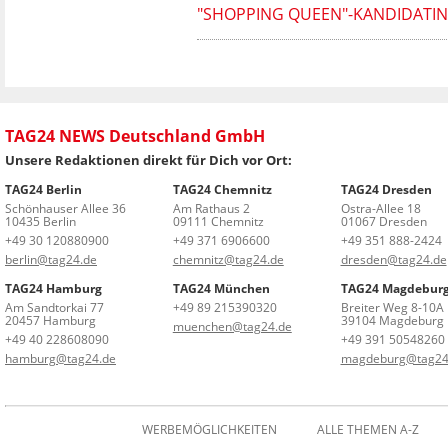
"SHOPPING QUEEN"-KANDIDATIN 
TAG24 NEWS Deutschland GmbH
Unsere Redaktionen direkt für Dich vor Ort:
TAG24 Berlin
TAG24 Chemnitz
TAG24 Dresden
Schönhauser Allee 36
Am Rathaus 2
Ostra-Allee 18
10435 Berlin
09111 Chemnitz
01067 Dresden
+49 30 120880900
+49 371 6906600
+49 351 888-2424
berlin@tag24.de
chemnitz@tag24.de
dresden@tag24.de
TAG24 Hamburg
TAG24 München
TAG24 Magdebur
Am Sandtorkai 77
+49 89 215390320
Breiter Weg 8-10A
20457 Hamburg
39104 Magdeburg
muenchen@tag24.de
+49 40 228608090
+49 391 50548260
hamburg@tag24.de
magdeburg@tag24
WERBEMÖGLICHKEITEN
ALLE THEMEN A-Z