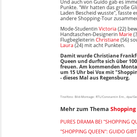
Und auch von Guido gab es imme
Punkte. "Wir hatten das große Gl
Laden Bescheid wusste", fasste e
andere Shopping-Tour zusamme
Mode-Studentin
Victoria
(22) bewe
Handtaschen-Designerin
Marie
(3
Flugbegleiterin
Christiane
(56) so
Laura
(24) mit acht Punkten.
Damit wurde Christiane Frankf
Queen und durfte sich über 100
freuen. Am kommenden Montag
um 15 Uhr bei Vox mit "Shoppi
- dieses Mal aus Regensburg.
Titelfoto: Bild-Montage: RTL/Constantin Ent., dpa/
Mehr zum Thema
Shopping
PURES DRAMA BEI "SHOPPING QU
"SHOPPING QUEEN": GUIDO GIBT