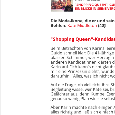
"SHOPPING QUEEN": GUI
EINBLICKE IN SEINE VE
Die Mode-Ikone, die er und sei
Bohlen:
Kate Middleton
(40)!
"Shopping Queen"-Kandidati
Beim Betrachten von Karins leer
Guido schnell klar: Die 41-Jährige
blassen Schimmer, wer Herzogin K
anderen Kandidatinnen klärten d
Karin auf. "Ich kann's nicht glaub
mir eine Prinzessin sieht", wunder
daraufhin. "Alles, was ich nicht wo
Auf die Frage, ob vielleicht ihre 
Begleitung wisse, wer Kate sei, br
Gelächter aus, denn Kumpel Eser 
genauso wenig Plan wie sie selbst
Aber Karin machte nach einigen
alles richtig und ließ sich einfach