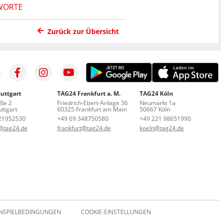
 WORTE
Zurück zur Übersicht
uttgart
TAG24 Frankfurt a. M.
TAG24 Köln
aße 2
Friedrich-Ebert-Anlage 36
Neumarkt 1a
ttgart
60325 Frankfurt am Main
50667 Köln
21952530
+49 69 348750580
+49 221 98651990
t@tag24.de
frankfurt@tag24.de
koeln@tag24.de
NSPIELBEDINGUNGEN
COOKIE-EINSTELLUNGEN