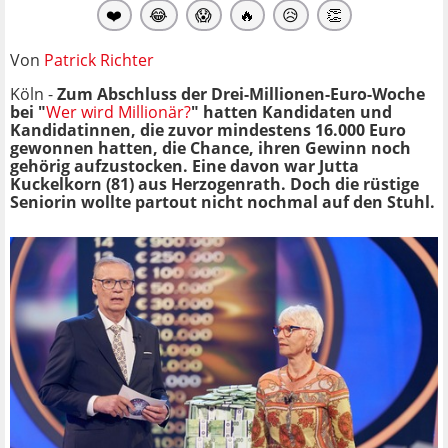
❤️
😂
😱
🔥
😥
👏
Von
Patrick Richter
Köln -
Zum Abschluss der Drei-Millionen-Euro-Woche
bei "
Wer wird Millionär?
" hatten Kandidaten und
Kandidatinnen, die zuvor mindestens 16.000 Euro
gewonnen hatten, die Chance, ihren Gewinn noch
gehörig aufzustocken. Eine davon war Jutta
Kuckelkorn (81) aus Herzogenrath. Doch die rüstige
Seniorin wollte partout nicht nochmal auf den Stuhl.