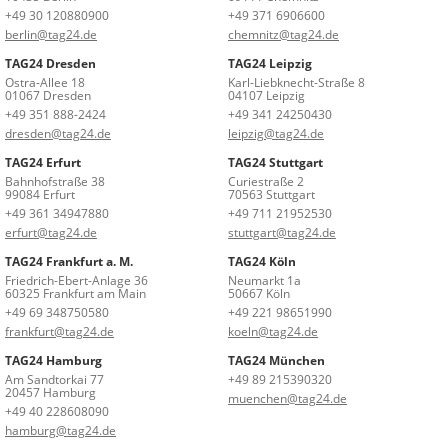
+49 30 120880900
+49 371 6906600
berlin@tag24.de
chemnitz@tag24.de
TAG24 Dresden
TAG24 Leipzig
Ostra-Allee 18
Karl-Liebknecht-Straße 8
01067 Dresden
04107 Leipzig
+49 351 888-2424
+49 341 24250430
dresden@tag24.de
leipzig@tag24.de
TAG24 Erfurt
TAG24 Stuttgart
Bahnhofstraße 38
Curiestraße 2
99084 Erfurt
70563 Stuttgart
+49 361 34947880
+49 711 21952530
erfurt@tag24.de
stuttgart@tag24.de
TAG24 Frankfurt a. M.
TAG24 Köln
Friedrich-Ebert-Anlage 36
Neumarkt 1a
60325 Frankfurt am Main
50667 Köln
+49 69 348750580
+49 221 98651990
frankfurt@tag24.de
koeln@tag24.de
TAG24 Hamburg
TAG24 München
Am Sandtorkai 77
+49 89 215390320
20457 Hamburg
muenchen@tag24.de
+49 40 228608090
hamburg@tag24.de