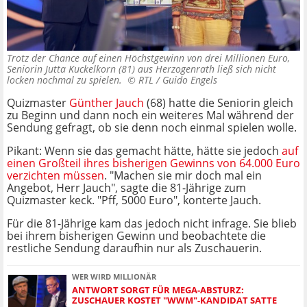
Trotz der Chance auf einen Höchstgewinn von drei Millionen Euro,
Seniorin Jutta Kuckelkorn (81) aus Herzogenrath ließ sich nicht
locken nochmal zu spielen. ©
RTL / Guido Engels
Quizmaster
Günther Jauch
(68) hatte die Seniorin gleich
zu Beginn und dann noch ein weiteres Mal während der
Sendung gefragt, ob sie denn noch einmal spielen wolle.
Pikant: Wenn sie das gemacht hätte, hätte sie jedoch
auf
einen Großteil ihres bisherigen Gewinns von 64.000 Euro
verzichten müssen
. "Machen sie mir doch mal ein
Angebot, Herr Jauch", sagte die 81-Jährige zum
Quizmaster keck. "Pff, 5000 Euro", konterte Jauch.
Für die 81-Jährige kam das jedoch nicht infrage. Sie blieb
bei ihrem bisherigen Gewinn und beobachtete die
restliche Sendung daraufhin nur als Zuschauerin.
WER WIRD MILLIONÄR
ANTWORT SORGT FÜR MEGA-ABSTURZ:
ZUSCHAUER KOSTET "WWM"-KANDIDAT SATTE