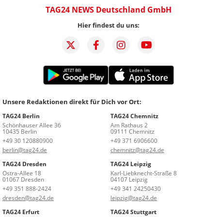
TAG24 NEWS Deutschland GmbH
Hier findest du uns:
Unsere Redaktionen direkt für Dich vor Ort:
TAG24 Berlin
TAG24 Chemnitz
Schönhauser Allee 36
Am Rathaus 2
10435 Berlin
09111 Chemnitz
+49 30 120880900
+49 371 6906600
berlin@tag24.de
chemnitz@tag24.de
TAG24 Dresden
TAG24 Leipzig
Ostra-Allee 18
Karl-Liebknecht-Straße 8
01067 Dresden
04107 Leipzig
+49 351 888-2424
+49 341 24250430
dresden@tag24.de
leipzig@tag24.de
TAG24 Erfurt
TAG24 Stuttgart