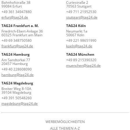
Bahnhofstraße 38
Curiestraße 2
99084 Erfurt
70563 Stuttgart
+49 361 34947880
+49 711 21952530
erfurt@tag24.de
stuttgart@tag24.de
TAG24 Frankfurt a. M.
TAG24 Köln
Friedrich-Ebert-Anlage 36
Neumarkt 1a
60325 Frankfurt am Main
50667 Köln
+49 69 348750580
+49 221 98651990
frankfurt@tag24.de
koeln@tag24.de
TAG24 Hamburg
TAG24 München
Am Sandtorkai 77
+49 89 215390320
20457 Hamburg
muenchen@tag24.de
+49 40 228608090
hamburg@tag24.de
TAG24 Magdeburg
Breiter Weg 8-10A
39104 Magdeburg
+49 391 50548260
magdeburg@tag24.de
WERBEMÖGLICHKEITEN
ALLE THEMEN A-Z