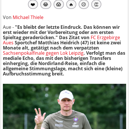
❤️
😂
😱
🔥
😥
👏
Von
Michael Thiele
Aue -
"Es bleibt der letzte Eindruck. Das können wir
erst wieder mit der Vorbereitung oder am ersten
Spieltag geraderücken." Das Zitat von
FC Erzgebirge
Aues
Sportchef Matthias Heidrich (47) ist keine zwei
Monate alt, getätigt nach dem verpatzten
Sachsenpokalfinale gegen Lok Leipzig
. Verfolgt man das
mediale Echo, das mit den bisherigen Transfers
einherging, die Nordirland-Reise, einfach die
allgemeine Stimmungslage, macht sich eine (kleine)
Aufbruchsstimmung breit.