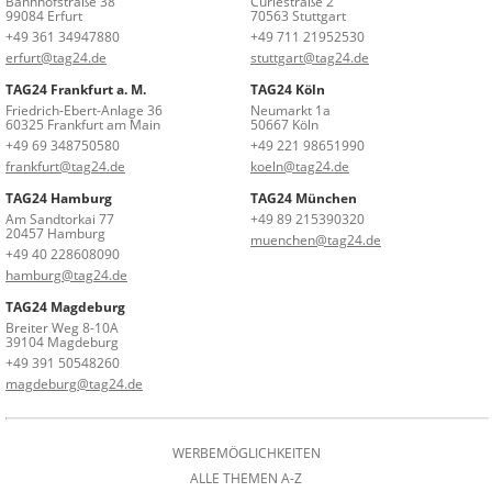
Bahnhofstraße 38
Curiestraße 2
99084 Erfurt
70563 Stuttgart
+49 361 34947880
+49 711 21952530
erfurt@tag24.de
stuttgart@tag24.de
TAG24 Frankfurt a. M.
TAG24 Köln
Friedrich-Ebert-Anlage 36
Neumarkt 1a
60325 Frankfurt am Main
50667 Köln
+49 69 348750580
+49 221 98651990
frankfurt@tag24.de
koeln@tag24.de
TAG24 Hamburg
TAG24 München
Am Sandtorkai 77
+49 89 215390320
20457 Hamburg
muenchen@tag24.de
+49 40 228608090
hamburg@tag24.de
TAG24 Magdeburg
Breiter Weg 8-10A
39104 Magdeburg
+49 391 50548260
magdeburg@tag24.de
WERBEMÖGLICHKEITEN
ALLE THEMEN A-Z