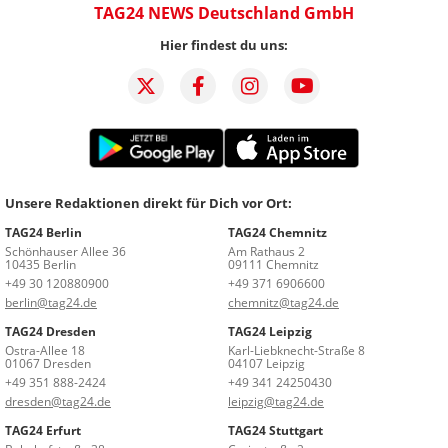
TAG24 NEWS Deutschland GmbH
Hier findest du uns:
Unsere Redaktionen direkt für Dich vor Ort:
TAG24 Berlin
TAG24 Chemnitz
Schönhauser Allee 36
Am Rathaus 2
10435 Berlin
09111 Chemnitz
+49 30 120880900
+49 371 6906600
berlin@tag24.de
chemnitz@tag24.de
TAG24 Dresden
TAG24 Leipzig
Ostra-Allee 18
Karl-Liebknecht-Straße 8
01067 Dresden
04107 Leipzig
+49 351 888-2424
+49 341 24250430
dresden@tag24.de
leipzig@tag24.de
TAG24 Erfurt
TAG24 Stuttgart