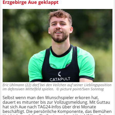
Erzgebirge Aue geklappt
Eric Uhlmann (22) darf bei den Veilchen auf seiner Lieblingsposition
im defensiven Mittelfeld spielen. ©
picture point/Sven Sonntag
Selbst wenn man den Wunschspieler erkoren hat,
dauert es mitunter bis zur Vollzugsmeldung. Mit Guttau
hat sich Aue nach TAG24-Infos über drei Monate
beschäftigt. Die persönliche Komponente, das Bemühen