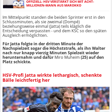
OFFIZIELL: HSV VERSTÄRKT SICH MIT ACHT-
MILLIONEN-MANN AUS MAROKKO
Im Mittelpunkt standen die beiden Sprinter erst in den
Schlussminuten, als sie zweimal (Dompé)
beziehungsweise einmal (Jatta) teils kläglich die
Entscheidung verpassten - und dem KSC so den späten
Ausgleich ermöglichten.
Für Jatta folgte in der dritten Minute der
Nachspielzeit sogar die Höchststrafe, als ihn Walter
nach nur knapp vierzig Minuten Spielzeit wieder
herunternahm und dafür
Miro Muheim
(25) auf den
Platz schickte.
HSV-Profi Jatta wirkte lethargisch, schenkte
Bälle leichtfertig her