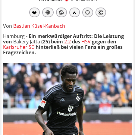
❤️
😂
😱
🔥
😥
👏
Von
Bastian Küsel-Kanbach
Hamburg -
Ein merkwürdiger Auftritt: Die Leistung
von
Bakery Jatta
(25) beim
2:2
des
HSV
gegen den
Karlsruher SC
hinterließ bei vielen Fans ein großes
Fragezeichen.