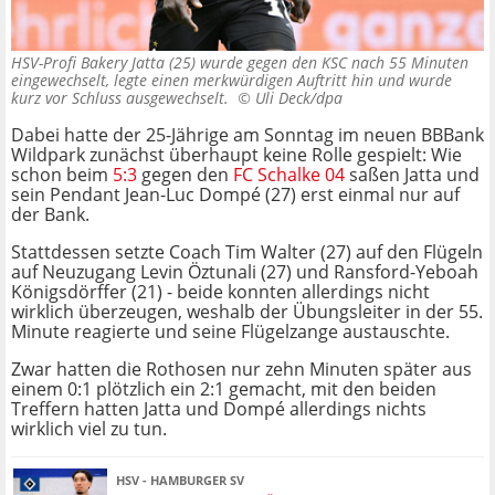
HSV-Profi Bakery Jatta (25) wurde gegen den KSC nach 55 Minuten
eingewechselt, legte einen merkwürdigen Auftritt hin und wurde
kurz vor Schluss ausgewechselt. ©
Uli Deck/dpa
Dabei hatte der 25-Jährige am Sonntag im neuen BBBank
Wildpark zunächst überhaupt keine Rolle gespielt: Wie
schon beim
5:3
gegen den
FC Schalke 04
saßen Jatta und
sein Pendant Jean-Luc Dompé (27) erst einmal nur auf
der Bank.
Stattdessen setzte Coach Tim Walter (27) auf den Flügeln
auf Neuzugang Levin Öztunali (27) und Ransford-Yeboah
Königsdörffer (21) - beide konnten allerdings nicht
wirklich überzeugen, weshalb der Übungsleiter in der 55.
Minute reagierte und seine Flügelzange austauschte.
Zwar hatten die Rothosen nur zehn Minuten später aus
einem 0:1 plötzlich ein 2:1 gemacht, mit den beiden
Treffern hatten Jatta und Dompé allerdings nichts
wirklich viel zu tun.
HSV - HAMBURGER SV