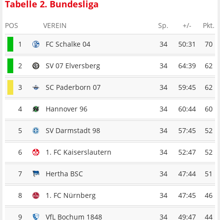
Tabelle 2. Bundesliga
POS
VEREIN
Sp.
+/-
Pkt.
1
FC Schalke 04
34
50:31
70
2
SV 07 Elversberg
34
64:39
62
3
SC Paderborn 07
34
59:45
62
4
Hannover 96
34
60:44
60
5
SV Darmstadt 98
34
57:45
52
6
1. FC Kaiserslautern
34
52:47
52
7
Hertha BSC
34
47:44
51
8
1. FC Nürnberg
34
47:45
46
9
VfL Bochum 1848
34
49:47
44