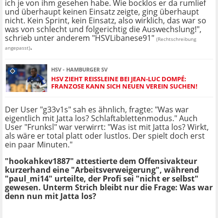
ich je von ihm gesehen habe. Wie bocklos er da rumlief
und überhaupt keinen Einsatz zeigte, ging überhaupt
nicht. Kein Sprint, kein Einsatz, also wirklich, das war so
was von schlecht und folgerichtig die Auswechslung!",
schrieb unter anderem "HSVLibanese91"
(Rechtschreibung
.
angepasst)
HSV - HAMBURGER SV
HSV ZIEHT REISSLEINE BEI JEAN-LUC DOMPÉ: F
RANZOSE KANN SICH NEUEN VEREIN SUCHEN!
Der User "g33v1s" sah es ähnlich, fragte: "Was war
eigentlich mit Jatta los? Schlaftablettenmodus." Auch
User "Frunksl" war verwirrt: "Was ist mit Jatta los? Wirkt,
als wäre er total platt oder lustlos. Der spielt doch erst
ein paar Minuten."
"hookahkev1887" attestierte dem Offensivakteur
kurzerhand eine "Arbeitsverweigerung", während
"paul_mi14" urteilte, der Profi sei "nicht er selbst"
gewesen. Unterm Strich bleibt nur die Frage: Was war
denn nun mit Jatta los?