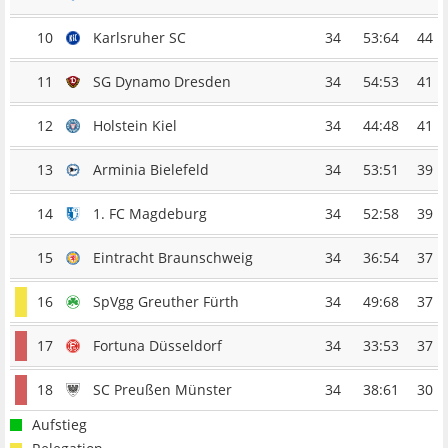
10
Karlsruher SC
34
53:64
44
11
SG Dynamo Dresden
34
54:53
41
12
Holstein Kiel
34
44:48
41
13
Arminia Bielefeld
34
53:51
39
14
1. FC Magdeburg
34
52:58
39
15
Eintracht Braunschweig
34
36:54
37
16
SpVgg Greuther Fürth
34
49:68
37
17
Fortuna Düsseldorf
34
33:53
37
18
SC Preußen Münster
34
38:61
30
Aufstieg