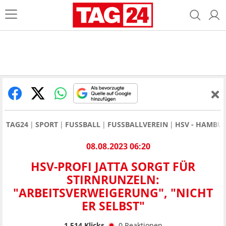
TAG24
SPORT
FUSSBALL
FUSSBALLVEREIN
HSV - HAMBU
08.08.2023 06:20
HSV-PROFI JATTA SORGT FÜR
STIRNRUNZELN:
"ARBEITSVERWEIGERUNG", "NICHT
ER SELBST"
1.514
Klicks
0
Reaktionen