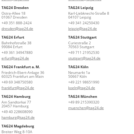
TAG24 Dresden
TAG24 Leipzig
Ostra-Allee 18
Karl-Liebknecht-Straße 8
01067 Dresden
04107 Leipzig
+49 351 888-2424
+49 341 24250430
dresden@tag24.de
leipzig@tag24.de
TAG24 Erfurt
TAG24 Stuttgart
Bahnhofstraße 38
Curiestraße 2
99084 Erfurt
70563 Stuttgart
+49 361 34947880
+49 711 21952530
erfurt@tag24.de
stuttgart@tag24.de
TAG24 Frankfurt a. M.
TAG24 Köln
Friedrich-Ebert-Anlage 36
Neumarkt 1a
60325 Frankfurt am Main
50667 Köln
+49 69 348750580
+49 221 98651990
frankfurt@tag24.de
koeln@tag24.de
TAG24 Hamburg
TAG24 München
Am Sandtorkai 77
+49 89 215390320
20457 Hamburg
muenchen@tag24.de
+49 40 228608090
hamburg@tag24.de
TAG24 Magdeburg
Breiter Weg 8-10A