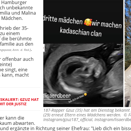
er Hamburger
och unbekannte
milia und Malina
n Mädchen.
hrieb der 35-
zu einem
uf die berühmte
familie aus den
.
ngepasst, Anm. d. Red.]
r offenbar auch
einte)
ne singt, eine
ts kann, macht
SKALIERT: GZUZ HAT
IT DER JUSTIZ
187-Rapper Gzuz (35) hat am Dienstag bekannt 
(29) erneut Eltern eines Mädchens werden. ©
F
er kann die
Instagram/gzuz187_official, Instagram/lisaerdb
 kaum abwarten.
 und ergänzte in Richtung seiner Ehefrau: "Lieb dich ein biss