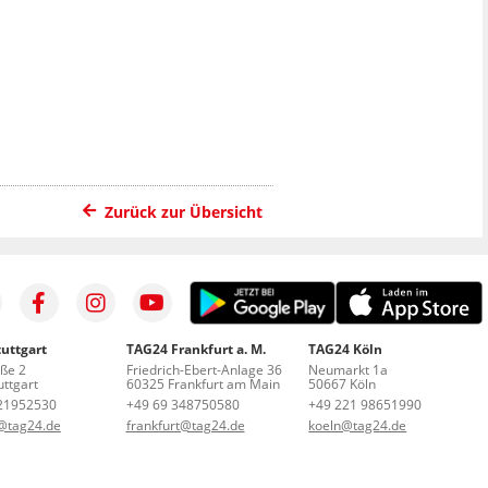
Zurück zur Übersicht
uttgart
TAG24 Frankfurt a. M.
TAG24 Köln
aße 2
Friedrich-Ebert-Anlage 36
Neumarkt 1a
ttgart
60325 Frankfurt am Main
50667 Köln
21952530
+49 69 348750580
+49 221 98651990
t@tag24.de
frankfurt@tag24.de
koeln@tag24.de