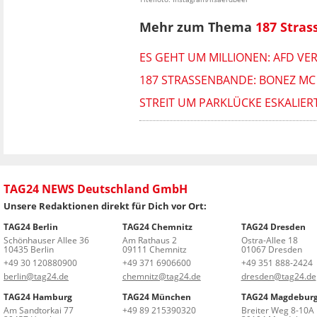
Mehr zum Thema
187 Stra
ES GEHT UM MILLIONEN: AFD V
187 STRASSENBANDE: BONEZ M
STREIT UM PARKLÜCKE ESKALIERT
TAG24 NEWS Deutschland GmbH
Unsere Redaktionen direkt für Dich vor Ort:
TAG24 Berlin
TAG24 Chemnitz
TAG24 Dresden
Schönhauser Allee 36
Am Rathaus 2
Ostra-Allee 18
10435 Berlin
09111 Chemnitz
01067 Dresden
+49 30 120880900
+49 371 6906600
+49 351 888-2424
berlin@tag24.de
chemnitz@tag24.de
dresden@tag24.de
TAG24 Hamburg
TAG24 München
TAG24 Magdebur
Am Sandtorkai 77
+49 89 215390320
Breiter Weg 8-10A