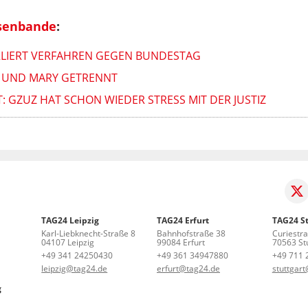
ssenbande
:
ERLIERT VERFAHREN GEGEN BUNDESTAG
C UND MARY GETRENNT
: GZUZ HAT SCHON WIEDER STRESS MIT DER JUSTIZ
TAG24 Leipzig
TAG24 Erfurt
TAG24 St
Karl-Liebknecht-Straße 8
Bahnhofstraße 38
Curiestr
04107 Leipzig
99084 Erfurt
70563 Stu
+49 341 24250430
+49 361 34947880
+49 711 
leipzig@tag24.de
erfurt@tag24.de
stuttgar
g