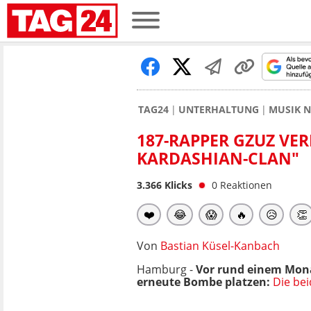
TAG24
UNTERHALTUNG
MUSIK 
187-RAPPER GZUZ VE
KARDASHIAN-CLAN"
3.366
Klicks
0
Reaktionen
❤️
😂
😱
🔥
😥
👏
Von
Bastian Küsel-Kanbach
Hamburg -
Vor rund einem Mon
erneute Bombe platzen:
Die bei