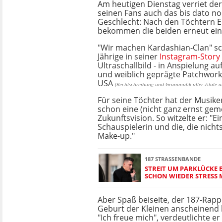
Am heutigen Dienstag verriet d
seinen Fans auch das bis dato n
Geschlecht: Nach den Töchtern E
bekommen die beiden erneut ei
"Wir machen Kardashian-Clan" sc
Jährige in seiner
Instagram-Story
Ultraschallbild - in Anspielung a
und weiblich geprägte Patchwork
USA
[Rechtschreibung und Grammatik aller Zitate a
Für seine Töchter hat der Musike
schon eine (nicht ganz ernst gem
Zukunftsvision. So witzelte er: "Ei
Schauspielerin und die, die nich
Make-up."
187 STRASSENBANDE
STREIT UM PARKLÜCKE E
SCHON WIEDER STRESS M
Aber Spaß beiseite, der 187-Rapp
Geburt der Kleinen anscheinend
"Ich freue mich", verdeutlichte er