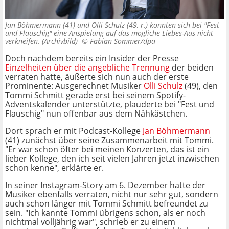
Jan Böhmermann (41) und Olli Schulz (49, r.) konnten sich bei "Fest
und Flauschig" eine Anspielung auf das mögliche Liebes-Aus nicht
verkneifen. (Archivbild) ©
Fabian Sommer/dpa
Doch nachdem bereits ein Insider der Presse
Einzelheiten über die angebliche Trennung
der beiden
verraten hatte, äußerte sich nun auch der erste
Prominente: Ausgerechnet Musiker
Olli Schulz
(49), den
Tommi Schmitt gerade erst bei seinem Spotify-
Adventskalender unterstützte, plauderte bei "Fest und
Flauschig" nun offenbar aus dem Nähkästchen.
Dort sprach er mit Podcast-Kollege
Jan Böhmermann
(41) zunächst über seine Zusammenarbeit mit Tommi.
"Er war schon öfter bei meinen Konzerten, das ist ein
lieber Kollege, den ich seit vielen Jahren jetzt inzwischen
schon kenne", erklärte er.
In seiner Instagram-Story am 6. Dezember hatte der
Musiker ebenfalls verraten, nicht nur sehr gut, sondern
auch schon länger mit Tommi Schmitt befreundet zu
sein. "Ich kannte Tommi übrigens schon, als er noch
nichtmal volljährig war", schrieb er zu einem