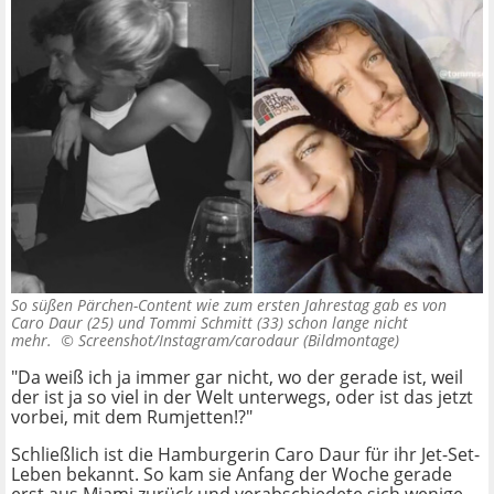
So süßen Pärchen-Content wie zum ersten Jahrestag gab es von
Caro Daur (25) und Tommi Schmitt (33) schon lange nicht
mehr. ©
Screenshot/Instagram/carodaur (Bildmontage)
"Da weiß ich ja immer gar nicht, wo der gerade ist, weil
der ist ja so viel in der Welt unterwegs, oder ist das jetzt
vorbei, mit dem Rumjetten!?"
Schließlich ist die Hamburgerin Caro Daur für ihr Jet-Set-
Leben bekannt. So kam sie Anfang der Woche gerade