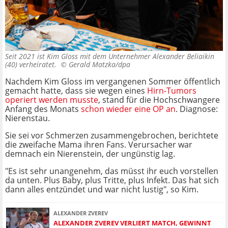
Seit 2021 ist Kim Gloss mit dem Unternehmer Alexander Beliaikin
(40) verheiratet. ©
Gerald Matzka/dpa
Nachdem Kim Gloss im vergangenen Sommer öffentlich
gemacht hatte, dass sie wegen eines
Hirn-Tumors
operiert werden musste
, stand für die Hochschwangere
Anfang des Monats
schon wieder eine OP an
. Diagnose:
Nierenstau.
Sie sei vor Schmerzen zusammengebrochen, berichtete
die zweifache Mama ihren Fans. Verursacher war
demnach ein Nierenstein, der ungünstig lag.
"Es ist sehr unangenehm, das müsst ihr euch vorstellen
da unten. Plus Baby, plus Tritte, plus Infekt. Das hat sich
dann alles entzündet und war nicht lustig", so Kim.
ALEXANDER ZVEREV
ALEXANDER ZVEREV VERLIERT MATCH, GEWINNT