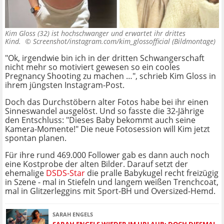
Kim Gloss (32) ist hochschwanger und erwartet ihr drittes
Kind. ©
Screenshot/instagram.com/kim_glossofficial (Bildmontage)
"Ok, irgendwie bin ich in der dritten Schwangerschaft
nicht mehr so motiviert gewesen so ein cooles
Pregnancy Shooting zu machen …", schrieb Kim Gloss in
ihrem jüngsten Instagram-Post.
Doch das Durchstöbern alter Fotos habe bei ihr einen
Sinneswandel ausgelöst. Und so fasste die 32-Jährige
den Entschluss: "Dieses Baby bekommt auch seine
Kamera-Momente!" Die neue Fotosession will Kim jetzt
spontan planen.
Für ihre rund 469.000 Follower gab es dann auch noch
eine Kostprobe der alten Bilder. Darauf setzt der
ehemalige
DSDS-Star
die pralle Babykugel recht freizügig
in Szene - mal in Stiefeln und langem weißen Trenchcoat,
mal in Glitzerleggins mit Sport-BH und Oversized-Hemd.
SARAH ENGELS
SARAH ENGELS WIEDER IM URLAUB: DOCH DIESMAL