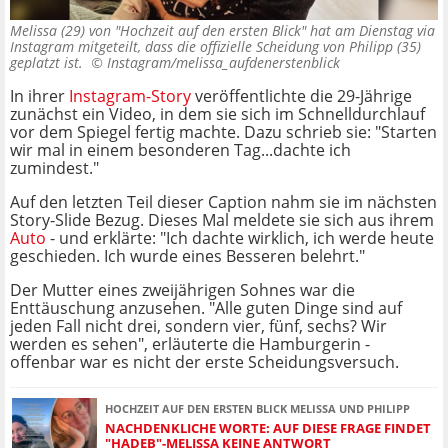
Melissa (29) von "Hochzeit auf den ersten Blick" hat am Dienstag via
Instagram mitgeteilt, dass die offizielle Scheidung von Philipp (35)
geplatzt ist. ©
Instagram/melissa_aufdenerstenblick
In ihrer
Instagram-Story
veröffentlichte die 29-Jährige
zunächst ein Video, in dem sie sich im Schnelldurchlauf
vor dem Spiegel fertig machte. Dazu schrieb sie: "Starten
wir mal in einem besonderen Tag...dachte ich
zumindest."
Auf den letzten Teil dieser Caption nahm sie im nächsten
Story-Slide Bezug. Dieses Mal meldete sie sich aus ihrem
Auto
- und erklärte: "Ich dachte wirklich, ich werde heute
geschieden. Ich wurde eines Besseren belehrt."
Der Mutter eines zweijährigen Sohnes war die
Enttäuschung anzusehen. "Alle guten Dinge sind auf
jeden Fall nicht drei, sondern vier, fünf, sechs? Wir
werden es sehen", erläuterte die Hamburgerin -
offenbar war es nicht der erste Scheidungsversuch.
HOCHZEIT AUF DEN ERSTEN BLICK MELISSA UND PHILIPP
NACHDENKLICHE WORTE: AUF DIESE FRAGE FINDET
"HADEB"-MELISSA KEINE ANTWORT