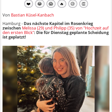
❤️
😂
😱
🔥
😥
👏
Von
Bastian Küsel-Kanbach
Hamburg -
Das nächste Kapitel im Rosenkrieg
zwischen
Melissa (29) und Philipp (35) von "Hochzeit auf
den ersten Blick"
: Die für Dienstag geplante Scheidung
ist geplatzt!