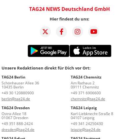
TAG24 NEWS Deutschland GmbH
Hier findest du uns:
Unsere Redaktionen direkt für Dich vor Ort:
TAG24 Berlin
TAG24 Chemnitz
Schönhauser Allee 36
Am Rathaus 2
10435 Berlin
09111 Chemnitz
+49 30 120880900
+49 371 6906600
berlin@tag24.de
chemnitz@tag24.de
TAG24 Dresden
TAG24 Leipzig
Ostra-Allee 18
Karl-Liebknecht-Straße 8
01067 Dresden
04107 Leipzig
+49 351 888-2424
+49 341 24250430
dresden@tag24.de
leipzig@tag24.de
TAG24 Erfurt
TAG24 Stuttgart