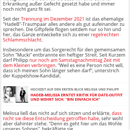
Erkrankung außer Gefecht gesetzt habe und immer
noch nicht ganz fit sei.
Seit der
Trennung im Dezember 2021
ist das ehemalige
"HadeB"-Traumpaar alles andere als gut aufeinander zu
sprechen. Die Giftpfeile flogen seitdem nur so hin und
her, das Ganze entwickelte sich zu einer
regelrechten
Schlammschlacht
.
Insbesondere um das Sorgerecht für den gemeinsamen
Sohn "Mucki" entbrannte ein heftiger Streit. Seit Kurzem
darf Philipp
nur noch am Samstagnachmittag Zeit mit
dem Kleinen verbringen
. "Weil es eine Person nicht will,
dass ich meinen Sohn länger sehen darf", unterstrich
der Kuppelshow-Kandidat.
HOCHZEIT AUF DEN ERSTEN BLICK MELISSA UND PHILIPP
HADEB-MELISSA ERNTET KRITIK FÜR DATE-OUTFIT
UND WEHRT SICH: "BIN EINFACH ICH"
Melissa ließ das nicht auf sich sitzen und erklärte,
dass
nicht sie diese Entscheidung getroffen habe
, sehr wohl
aber dahinter stehe. "Denn es geht hier um das Wohle
unseres Sohnes", bekräftigte sie.