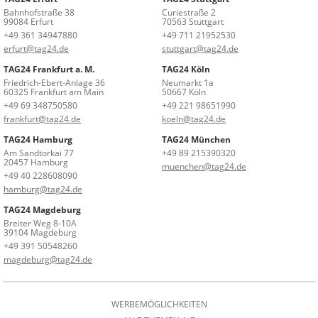
Bahnhofstraße 38
Curiestraße 2
99084 Erfurt
70563 Stuttgart
+49 361 34947880
+49 711 21952530
erfurt@tag24.de
stuttgart@tag24.de
TAG24 Frankfurt a. M.
TAG24 Köln
Friedrich-Ebert-Anlage 36
Neumarkt 1a
60325 Frankfurt am Main
50667 Köln
+49 69 348750580
+49 221 98651990
frankfurt@tag24.de
koeln@tag24.de
TAG24 Hamburg
TAG24 München
Am Sandtorkai 77
+49 89 215390320
20457 Hamburg
muenchen@tag24.de
+49 40 228608090
hamburg@tag24.de
TAG24 Magdeburg
Breiter Weg 8-10A
39104 Magdeburg
+49 391 50548260
magdeburg@tag24.de
WERBEMÖGLICHKEITEN