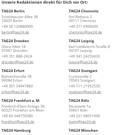
Unsere Redaktionen direkt für Dich vor Ort:
TAG24 Berlin
TAG24 Chemnitz
Schönhauser Allee 36
Am Rathaus 2
10435 Berlin
09111 Chemnitz
+49 30 120880900
+49 371 6906600
berlin@tag24.de
chemnitz@tag24.de
TAG24 Dresden
TAG24 Leipzig
Ostra-Allee 18
Karl-Liebknecht-Straße 8
01067 Dresden
04107 Leipzig
+49 351 888-2424
+49 341 24250430
dresden@tag24.de
leipzig@tag24.de
TAG24 Erfurt
TAG24 Stuttgart
Bahnhofstraße 38
Curiestraße 2
99084 Erfurt
70563 Stuttgart
+49 361 34947880
+49 711 21952530
erfurt@tag24.de
stuttgart@tag24.de
TAG24 Frankfurt a. M.
TAG24 Köln
Friedrich-Ebert-Anlage 36
Neumarkt 1a
60325 Frankfurt am Main
50667 Köln
+49 69 348750580
+49 221 98651990
frankfurt@tag24.de
koeln@tag24.de
TAG24 Hamburg
TAG24 München