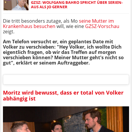
GZSZ: WOLFGANG BAHRO SPRICHT ÜBER SERIEN-
AUS ALS JO GERNER
Die tritt besonders zutage, als Mo
seine Mutter im
Krankenhaus besuchen
will, wie eine
GZSZ-Vorschau
zeigt.
Am Telefon versucht er, ein geplantes Date mit
Volker zu verschieben: "Hey Volker, ich wollte Dich
eigentlich fragen, ob wir das Treffen auf morgen
verschieben können? Meiner Mutter geht's nicht so
gut", erklärt er seinem Auftraggeber.
Moritz wird bewusst, dass er total von Volker
abhängig ist