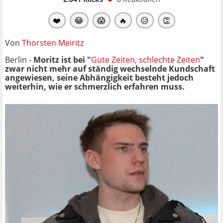
❤️
😂
😱
🔥
😥
👏
Von
Thorsten Meiritz
Berlin -
Moritz ist bei "
Gute Zeiten, schlechte Zeiten
"
zwar nicht mehr auf ständig wechselnde Kundschaft
angewiesen, seine Abhängigkeit besteht jedoch
weiterhin, wie er schmerzlich erfahren muss.