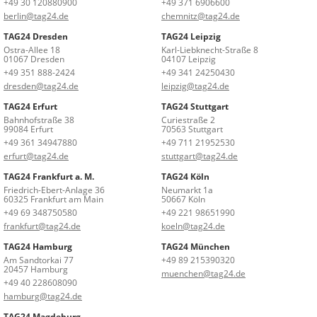
+49 30 120880900
+49 371 6906600
berlin@tag24.de
chemnitz@tag24.de
TAG24 Dresden
TAG24 Leipzig
Ostra-Allee 18
Karl-Liebknecht-Straße 8
01067 Dresden
04107 Leipzig
+49 351 888-2424
+49 341 24250430
dresden@tag24.de
leipzig@tag24.de
TAG24 Erfurt
TAG24 Stuttgart
Bahnhofstraße 38
Curiestraße 2
99084 Erfurt
70563 Stuttgart
+49 361 34947880
+49 711 21952530
erfurt@tag24.de
stuttgart@tag24.de
TAG24 Frankfurt a. M.
TAG24 Köln
Friedrich-Ebert-Anlage 36
Neumarkt 1a
60325 Frankfurt am Main
50667 Köln
+49 69 348750580
+49 221 98651990
frankfurt@tag24.de
koeln@tag24.de
TAG24 Hamburg
TAG24 München
Am Sandtorkai 77
+49 89 215390320
20457 Hamburg
muenchen@tag24.de
+49 40 228608090
hamburg@tag24.de
TAG24 Magdeburg