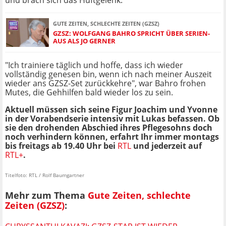
und brach sich das Hüftgelenk.
GUTE ZEITEN, SCHLECHTE ZEITEN (GZSZ)
GZSZ: WOLFGANG BAHRO SPRICHT ÜBER SERIEN-
AUS ALS JO GERNER
"Ich trainiere täglich und hoffe, dass ich wieder
vollständig genesen bin, wenn ich nach meiner Auszeit
wieder ans GZSZ-Set zurückkehre", war Bahro frohen
Mutes, die Gehhilfen bald wieder los zu sein.
Aktuell müssen sich seine Figur Joachim und Yvonne
in der Vorabendserie intensiv mit Lukas befassen. Ob
sie den drohenden Abschied ihres Pflegesohns doch
noch verhindern können, erfahrt Ihr immer montags
bis freitags ab 19.40 Uhr bei
RTL
und jederzeit auf
RTL+
.
Titelfoto: RTL / Rolf Baumgartner
Mehr zum Thema
Gute Zeiten, schlechte
Zeiten (GZSZ)
: