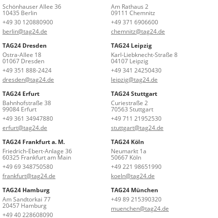
Schönhauser Allee 36
Am Rathaus 2
10435 Berlin
09111 Chemnitz
+49 30 120880900
+49 371 6906600
berlin@tag24.de
chemnitz@tag24.de
TAG24 Dresden
TAG24 Leipzig
Ostra-Allee 18
Karl-Liebknecht-Straße 8
01067 Dresden
04107 Leipzig
+49 351 888-2424
+49 341 24250430
dresden@tag24.de
leipzig@tag24.de
TAG24 Erfurt
TAG24 Stuttgart
Bahnhofstraße 38
Curiestraße 2
99084 Erfurt
70563 Stuttgart
+49 361 34947880
+49 711 21952530
erfurt@tag24.de
stuttgart@tag24.de
TAG24 Frankfurt a. M.
TAG24 Köln
Friedrich-Ebert-Anlage 36
Neumarkt 1a
60325 Frankfurt am Main
50667 Köln
+49 69 348750580
+49 221 98651990
frankfurt@tag24.de
koeln@tag24.de
TAG24 Hamburg
TAG24 München
Am Sandtorkai 77
+49 89 215390320
20457 Hamburg
muenchen@tag24.de
+49 40 228608090