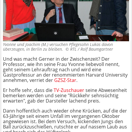
Yvonne und Joachim (M.) versuchen Pflegesohn Lukas davon
überzeugen, in Berlin zu bleiben. ©
RTL / Rolf Baumgartner
Und was macht Gerner in der Zwischenzeit? Der
Professor, wie ihn seine Frau Yvonne liebevoll nennt,
geht seinem Lehrauftrag nach und wird eine
Gastprofessur an der renommierten Harvard University
annehmen, verriet der
GZSZ-Star
.
Er hoffe sehr, dass die
TV-Zuschauer
seine Abwesenheit
bemerken werden und seine "Rückkehr sehnsüchtig
erwarten", gab der Darsteller lachend preis.
Dann hoffentlich auch wieder ohne Krücken, auf die der
63-Jährige seit einem Unfall im vergangenen Oktober
angewiesen ist. Bei dem Versuch, kickenden Jungs den
Ball zurückzuschießen, rutschte er auf nassem Laub aus