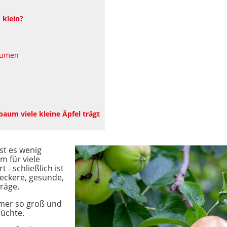
 klein?
äumen
aum viele kleine Äpfel trägt
st es wenig
m für viele
 - schließlich ist
 leckere, gesunde,
träge.
immer so groß und
rüchte.