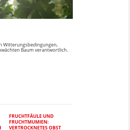
en Witterungsbedingungen,
chwächten Baum verantwortlich.
FRUCHTFÄULE UND
DER APFELBAUM BLÜ
FRUCHTMUMIEN:
IMMER NOCH NICHT? 
H
VERTROCKNETES OBST
KANNST DU TUN