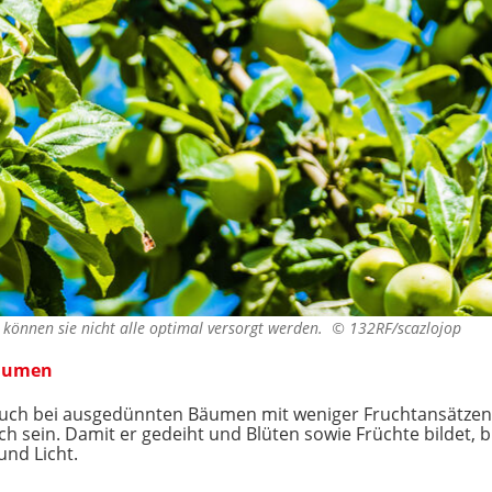
, können sie nicht alle optimal versorgt werden. ©
132RF/scazlojop
bäumen
auch bei ausgedünnten Bäumen mit weniger Fruchtansätzen, 
 sein. Damit er gedeiht und Blüten sowie Früchte bildet, 
und Licht.