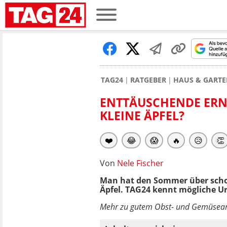
TAG24
RATGEBER
HAUS & GARTE
ENTTÄUSCHENDE ERN
KLEINE ÄPFEL?
❤️
😂
😱
🔥
😥
👏
Von
Nele Fischer
Man hat den Sommer über schon
Äpfel. TAG24 kennt mögliche U
Mehr zu gutem Obst- und Gemüseanb