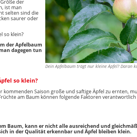
r Größe der
n, ist man
t selten sind die
cken saurer oder
 so klein?
um der Apfelbaum
s man dagegen tun
Dein Apfelbaum trägt nur kleine Äpfel? Daran 
pfel so klein?
der kommenden Saison große und saftige Äpfel zu ernten, 
 Früchte am Baum können folgende Faktoren verantwortlich 
em Baum, kann er nicht alle ausreichend und gleichmäß
ich in der Qualität erkennbar und Äpfel bleiben klein.