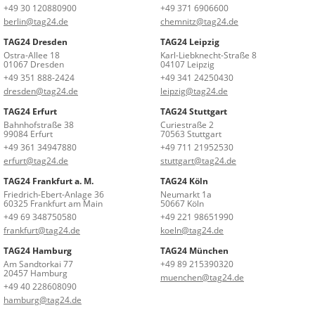
+49 30 120880900
+49 371 6906600
berlin@tag24.de
chemnitz@tag24.de
TAG24 Dresden
TAG24 Leipzig
Ostra-Allee 18
Karl-Liebknecht-Straße 8
01067 Dresden
04107 Leipzig
+49 351 888-2424
+49 341 24250430
dresden@tag24.de
leipzig@tag24.de
TAG24 Erfurt
TAG24 Stuttgart
Bahnhofstraße 38
Curiestraße 2
99084 Erfurt
70563 Stuttgart
+49 361 34947880
+49 711 21952530
erfurt@tag24.de
stuttgart@tag24.de
TAG24 Frankfurt a. M.
TAG24 Köln
Friedrich-Ebert-Anlage 36
Neumarkt 1a
60325 Frankfurt am Main
50667 Köln
+49 69 348750580
+49 221 98651990
frankfurt@tag24.de
koeln@tag24.de
TAG24 Hamburg
TAG24 München
Am Sandtorkai 77
+49 89 215390320
20457 Hamburg
muenchen@tag24.de
+49 40 228608090
hamburg@tag24.de