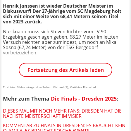
Henrik Janssen ist wieder Deutscher Meister im
Diskuswurf! Der 27-Jährige vom SC Magdeburg holt
sich mit einer Weite von 68,41 Metern seinen Titel
von 2023 zurück.
Nur knapp muss sich Steven Richter vom LV 90
Erzgebirge geschlagen geben, 68,27 Meter im letzten
Versuch reichten aber zumindest, um noch an Mika
Sosna (67,24 Meter) von der TSG Bergedorf
vorbeizuziehen.
Fortsetzung des Artikels laden
Titelfoto: Bildmontage: dpa/Robert Michael (2), Matthias Rietschel
Mehr zum Thema
Die Finals - Dresden 2025
:
DIESES MAL MIT NOCH MEHR FANS: DRESDEN HAT DIE
NÄCHSTE MEISTERSCHAFT IM VISIER
KOMMENTAR ZU FINALS IN DRESDEN: ES BRAUCHT KEIN
OLYMPIA, ES BRAUCHT SOLCHE EVENTS!