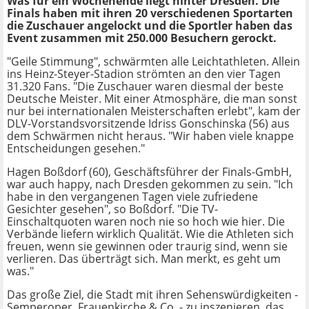
Was für ein Wochenende liegt hinter Dresden. Die
Finals haben mit ihren 20 verschiedenen Sportarten
die Zuschauer angelockt und die Sportler haben das
Event zusammen mit 250.000 Besuchern gerockt.
"Geile Stimmung", schwärmten alle Leichtathleten. Allein
ins Heinz-Steyer-Stadion strömten an den vier Tagen
31.320 Fans. "Die Zuschauer waren diesmal der beste
Deutsche Meister. Mit einer Atmosphäre, die man sonst
nur bei internationalen Meisterschaften erlebt", kam der
DLV-Vorstandsvorsitzende Idriss Gonschinska (56) aus
dem Schwärmen nicht heraus. "Wir haben viele knappe
Entscheidungen gesehen."
Hagen Boßdorf (60), Geschäftsführer der Finals-GmbH,
war auch happy, nach Dresden gekommen zu sein. "Ich
habe in den vergangenen Tagen viele zufriedene
Gesichter gesehen", so Boßdorf. "Die TV-
Einschaltquoten waren noch nie so hoch wie hier. Die
Verbände liefern wirklich Qualität. Wie die Athleten sich
freuen, wenn sie gewinnen oder traurig sind, wenn sie
verlieren. Das überträgt sich. Man merkt, es geht um
was."
Das große Ziel, die Stadt mit ihren Sehenswürdigkeiten -
Semperoper, Frauenkirche & Co. - zu inszenieren, das