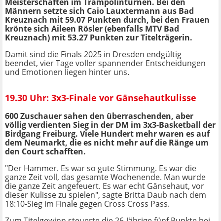
Meisterschaften im Trampolinturnen. Bei den
Männern setzte sich Caio Lauxtermann aus Bad
Kreuznach mit 59.07 Punkten durch, bei den Frauen
krönte sich Aileen Rösler (ebenfalls MTV Bad
Kreuznach) mit 53.27 Punkten zur Titelträgerin.
Damit sind die Finals 2025 in Dresden endgültig
beendet, vier Tage voller spannender Entscheidungen
und Emotionen liegen hinter uns.
19.30 Uhr: 3x3-Finale vor Gänsehautkulisse
600 Zuschauer sahen den überraschenden, aber
völlig verdienten Sieg in der DM im 3x3-Basketball der
Birdgang Freiburg. Viele Hundert mehr waren es auf
dem Neumarkt, die es nicht mehr auf die Ränge um
den Court schafften.
"Der Hammer. Es war so gute Stimmung. Es war die
ganze Zeit voll, das gesamte Wochenende. Man wurde
die ganze Zeit angefeuert. Es war echt Gänsehaut, vor
dieser Kulisse zu spielen", sagte Britta Daub nach dem
18:10-Sieg im Finale gegen Cross Cross Pass.
Zum Titelgewinn steuerte die 26-Jährige fünf Punkte bei,