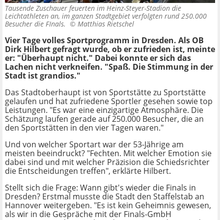
Tausende Zuschauer feuerten im Heinz-Steyer-Stadion die
Leichtathleten an, im ganzen Stadtgebiet verfolgten rund 250.000
Besucher die FInals. ©
Matthias Rietschel
Vier Tage volles Sportprogramm in Dresden. Als OB
Dirk Hilbert gefragt wurde, ob er zufrieden ist, meinte
er: "Überhaupt nicht." Dabei konnte er sich das
Lachen nicht verkneifen. "Spaß. Die Stimmung in der
Stadt ist grandios."
Das Stadtoberhaupt ist von Sportstätte zu Sportstätte
gelaufen und hat zufriedene Sportler gesehen sowie top
Leistungen. "Es war eine einzigartige Atmosphäre. Die
Schätzung laufen gerade auf 250.000 Besucher, die an
den Sportstätten in den vier Tagen waren."
Und von welcher Sportart war der 53-Jährige am
meisten beeindruckt? "Fechten. Mit welcher Emotion sie
dabei sind und mit welcher Präzision die Schiedsrichter
die Entscheidungen treffen", erklärte Hilbert.
Stellt sich die Frage: Wann gibt's wieder die Finals in
Dresden? Erstmal musste die Stadt den Staffelstab an
Hannover weitergeben. "Es ist kein Geheimnis gewesen,
als wir in die Gespräche mit der Finals-GmbH