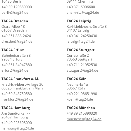
10435 Berlin
09111 Chemnitz
+49 30 120880900
+49 371 6906600
berlin@tag24.de
chemnitz@tag24.de
TAG24 Dresden
TAG24 Leipzig
Ostra-Allee 18
Karl-Liebknecht-Straße 8
01067 Dresden
04107 Leipzig
+49 351 888-2424
+49 341 24250430
dresden@tag24.de
leipzig@tag24.de
TAG24 Erfurt
TAG24 Stuttgart
Bahnhofstraße 38
Curiestraße 2
99084 Erfurt
70563 Stuttgart
+49 361 34947880
+49 711 21952530
erfurt@tag24.de
stuttgart@tag24.de
TAG24 Frankfurt a. M.
TAG24 Köln
Friedrich-Ebert-Anlage 36
Neumarkt 1a
60325 Frankfurt am Main
50667 Köln
+49 69 348750580
+49 221 98651990
frankfurt@tag24.de
koeln@tag24.de
TAG24 Hamburg
TAG24 München
Am Sandtorkai 77
+49 89 215390320
20457 Hamburg
muenchen@tag24.de
+49 40 228608090
hamburg@tag24.de