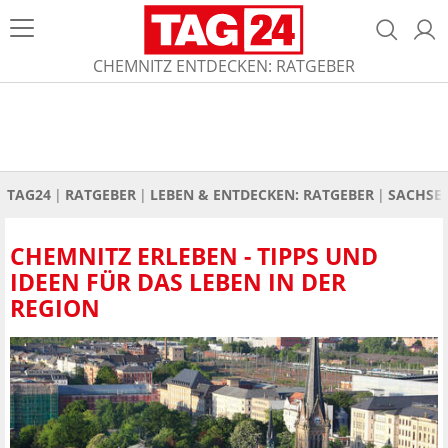
CHEMNITZ ENTDECKEN: RATGEBER
TAG24
RATGEBER
LEBEN & ENTDECKEN: RATGEBER
SACHSEN
CHEMNITZ ERLEBEN - TIPPS UND
IDEEN FÜR DAS LEBEN IN DER
REGION