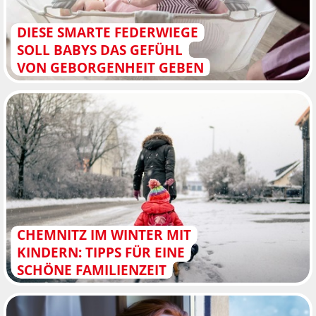
DIESE SMARTE FEDERWIEGE
SOLL BABYS DAS GEFÜHL
VON GEBORGENHEIT GEBEN
CHEMNITZ IM WINTER MIT
KINDERN: TIPPS FÜR EINE
SCHÖNE FAMILIENZEIT