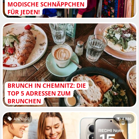
MODISCHE SCHNÄPPCHEN
FÜR JEDEN!
BRUNCH IN CHEMNITZ: DIE
TOP 5 ADRESSEN ZUM
BRUNCHEN
ANZEIGE
4.886