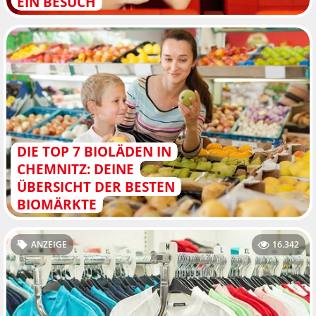
EIN BESUCH
DIE TOP 7 BIOLÄDEN IN
CHEMNITZ: DEINE
ÜBERSICHT DER BESTEN
BIOMÄRKTE
ANZEIGE
16.342