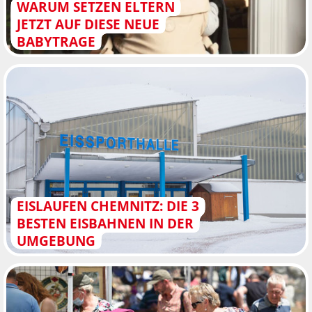
WARUM SETZEN ELTERN
JETZT AUF DIESE NEUE
BABYTRAGE
EISLAUFEN CHEMNITZ: DIE 3
BESTEN EISBAHNEN IN DER
UMGEBUNG