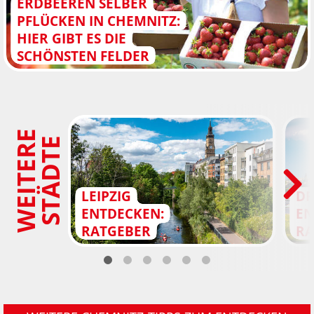
ERDBEEREN SELBER
PFLÜCKEN IN CHEMNITZ:
HIER GIBT ES DIE
SCHÖNSTEN FELDER
W
E
I
T
E
R
E
S
T
Ä
D
T
E
LEIPZIG
DR
ENTDECKEN:
EN
RATGEBER
RA