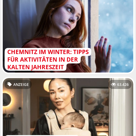
CHEMNITZ IM WINTER: TIPPS
FÜR AKTIVITÄTEN IN DER
KALTEN JAHRESZEIT
ANZEIGE
63.426