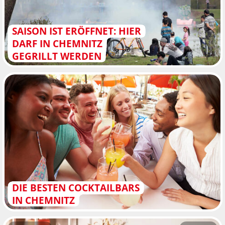
SAISON IST ERÖFFNET: HIER
DARF IN CHEMNITZ
GEGRILLT WERDEN
DIE BESTEN COCKTAILBARS
IN CHEMNITZ