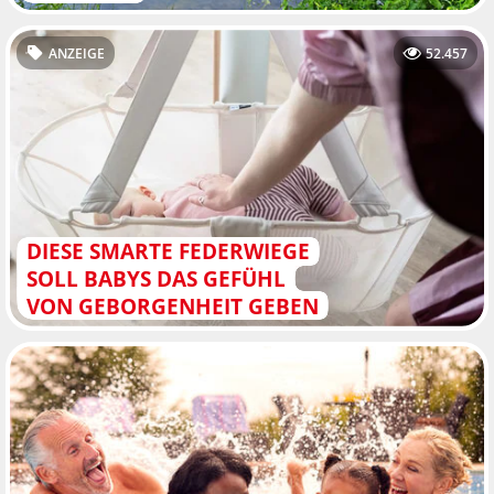
ANZEIGE
52.457
DIESE SMARTE FEDERWIEGE
SOLL BABYS DAS GEFÜHL
VON GEBORGENHEIT GEBEN