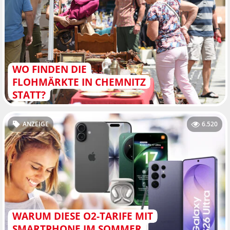
WO FINDEN DIE
FLOHMÄRKTE IN CHEMNITZ
STATT?
ANZEIGE
6.520
WARUM DIESE O2-TARIFE MIT
SMARTPHONE IM SOMMER