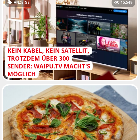
ANZEIGE
15.549
KEIN KABEL, KEIN SATELLIT,
TROTZDEM ÜBER 300
SENDER: WAIPU.TV MACHT'S
MÖGLICH