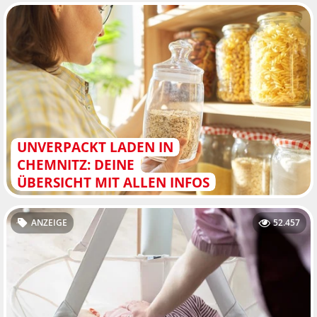
UNVERPACKT LADEN IN
CHEMNITZ: DEINE
ÜBERSICHT MIT ALLEN INFOS
ANZEIGE
52.457