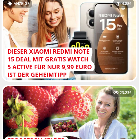
ANZEIGE
4.886
DIESER XIAOMI REDMI NOTE
15 DEAL MIT GRATIS WATCH
5 ACTIVE FÜR NUR 9,99 EURO
IST DER GEHEIMTIPP
23.236