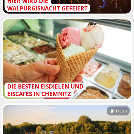
HIER WIRD DIE
WALPURGISNACHT GEFEIERT
DIE BESTEN EISDIELEN UND
EISCAFÉS IN CHEMNITZ
14.013