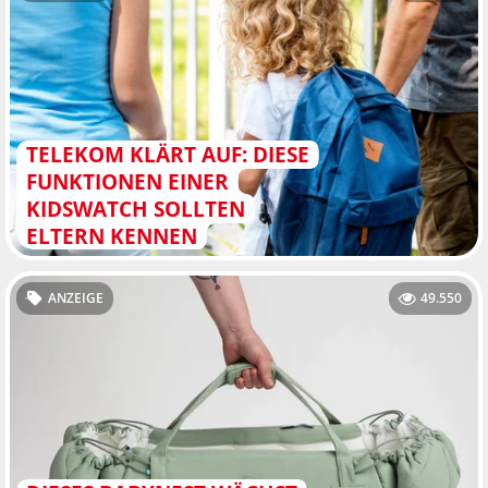
TELEKOM KLÄRT AUF: DIESE
FUNKTIONEN EINER
KIDSWATCH SOLLTEN
ELTERN KENNEN
ANZEIGE
49.550