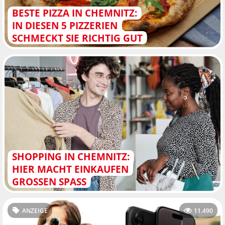
BESTE PIZZA IN CHEMNITZ:
IN DIESEN 5 PIZZERIEN
SCHMECKT SIE RICHTIG GUT
SHOPPING IN CHEMNITZ:
HIER MACHT EINKAUFEN
GROSSEN SPASS
ANZEIGE
11.490