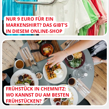
NUR 9 EURO FÜR EIN
MARKENSHIRT? DAS GIBT'S
IN DIESEM ONLINE-SHOP
FRÜHSTÜCK IN CHEMNITZ:
WO KANNST DU AM BESTEN
FRÜHSTÜCKEN?