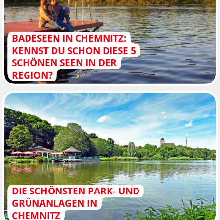
BADESEEN IN CHEMNITZ:
KENNST DU SCHON DIESE 5
SCHÖNEN SEEN IN DER
REGION?
DIE SCHÖNSTEN PARK- UND
GRÜNANLAGEN IN
CHEMNITZ