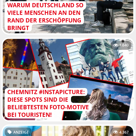
WARUM DEUTSCHLAND SO
VIELE MENSCHEN AN DEN
RAND DER ERSCHÖPFUNG
BRINGT
1.640
CHEMNITZ #INSTAPICTURE:
DIESE SPOTS SIND DIE
BELIEBTESTEN FOTO-MOTIVE
BEI TOURISTEN!
ANZEIGE
4.367