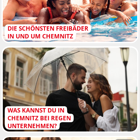
DIE SCHÖNSTEN FREIBÄDER
IN UND UM CHEMNITZ
WAS KANNST DU IN
CHEMNITZ BEI REGEN
UNTERNEHMEN?