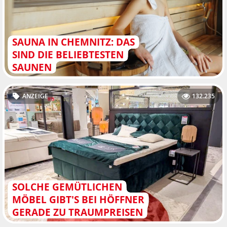
SAUNA IN CHEMNITZ: DAS
SIND DIE BELIEBTESTEN
SAUNEN
ANZEIGE
132.235
SOLCHE GEMÜTLICHEN
MÖBEL GIBT'S BEI HÖFFNER
GERADE ZU TRAUMPREISEN