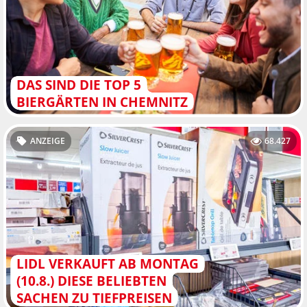
DAS SIND DIE TOP 5
BIERGÄRTEN IN CHEMNITZ
ANZEIGE
68.427
LIDL VERKAUFT AB MONTAG
(10.8.) DIESE BELIEBTEN
SACHEN ZU TIEFPREISEN