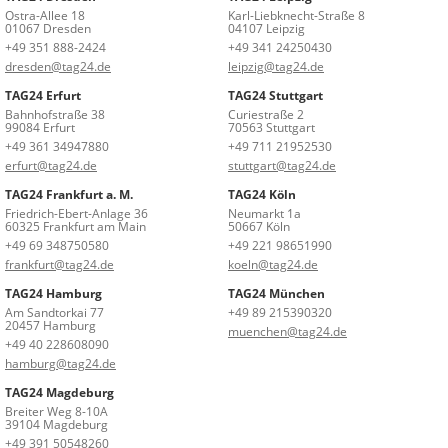
Ostra-Allee 18
Karl-Liebknecht-Straße 8
01067 Dresden
04107 Leipzig
+49 351 888-2424
+49 341 24250430
dresden@tag24.de
leipzig@tag24.de
TAG24 Erfurt
TAG24 Stuttgart
Bahnhofstraße 38
Curiestraße 2
99084 Erfurt
70563 Stuttgart
+49 361 34947880
+49 711 21952530
erfurt@tag24.de
stuttgart@tag24.de
TAG24 Frankfurt a. M.
TAG24 Köln
Friedrich-Ebert-Anlage 36
Neumarkt 1a
60325 Frankfurt am Main
50667 Köln
+49 69 348750580
+49 221 98651990
frankfurt@tag24.de
koeln@tag24.de
TAG24 Hamburg
TAG24 München
Am Sandtorkai 77
+49 89 215390320
20457 Hamburg
muenchen@tag24.de
+49 40 228608090
hamburg@tag24.de
TAG24 Magdeburg
Breiter Weg 8-10A
39104 Magdeburg
+49 391 50548260