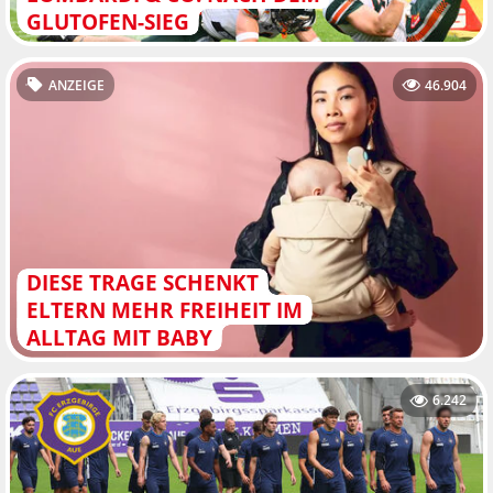
GLUTOFEN-SIEG
ANZEIGE
46.904
DIESE TRAGE SCHENKT
ELTERN MEHR FREIHEIT IM
ALLTAG MIT BABY
6.242