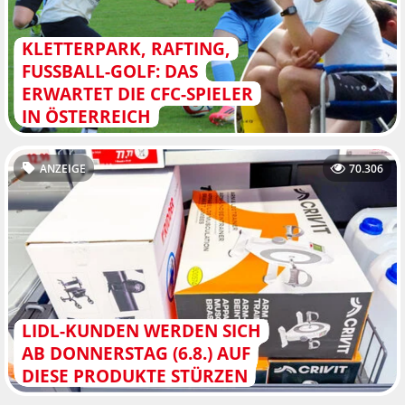
KLETTERPARK, RAFTING,
FUSSBALL-GOLF: DAS E
RWARTET DIE CFC-SPIELER I
N ÖSTERREICH
ANZEIGE
70.306
LIDL-KUNDEN WERDEN SICH
AB DONNERSTAG (6.8.) AUF
DIESE PRODUKTE STÜRZEN