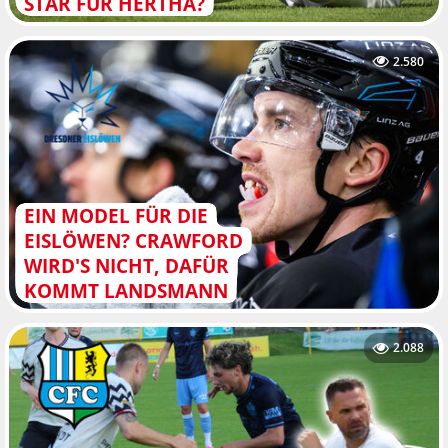
STAR FÜR HERTHA?
2.580
EIN MODEL FÜR DIE
EISLÖWEN? CRAWFORD
WIRD'S NICHT, DAFÜR
KOMMT LANDSMANN
2.088