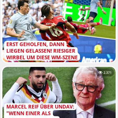
ERST GEHOLFEN, DANN
LIEGEN GELASSEN! RIESIGER
WIRBEL UM DIESE WM-SZENE
2.371
MARCEL REIF ÜBER UNDAV:
"WENN EINER ALS