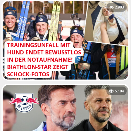
2.903
TRAININGSUNFALL MIT
HUND ENDET BEWUSSTLOS
IN DER NOTAUFNAHME!
BIATHLON-STAR ZEIGT
SCHOCK-FOTOS
5.104