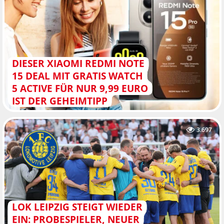
DIESER XIAOMI REDMI NOTE
15 DEAL MIT GRATIS WATCH
5 ACTIVE FÜR NUR 9,99 EURO
IST DER GEHEIMTIPP
3.697
LOK LEIPZIG STEIGT WIEDER
EIN: PROBESPIELER, NEUER