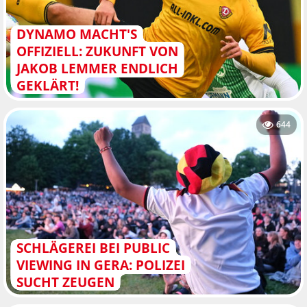
DYNAMO MACHT'S
OFFIZIELL: ZUKUNFT VON
JAKOB LEMMER ENDLICH
GEKLÄRT!
644
SCHLÄGEREI BEI PUBLIC
VIEWING IN GERA: POLIZEI
SUCHT ZEUGEN