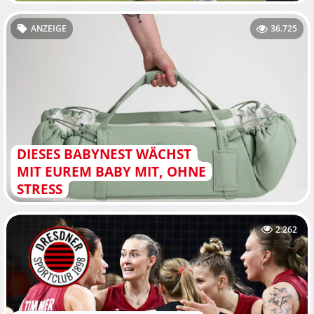
ANZEIGE
36.725
DIESES BABYNEST WÄCHST
MIT EUREM BABY MIT, OHNE
STRESS
2.262