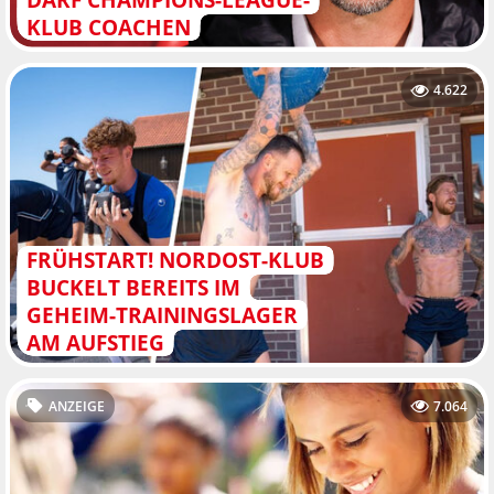
KLUB COACHEN
4.622
FRÜHSTART! NORDOST-KLUB
BUCKELT BEREITS IM
GEHEIM-TRAININGSLAGER
AM AUFSTIEG
ANZEIGE
7.064