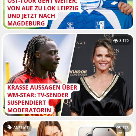
OST-TOUR GEHT WEITER:
VON AUE ZU LOK LEIPZIG
UND JETZT NACH
MAGDEBURG
8.170
KRASSE AUSSAGEN ÜBER
WM-STAR: TV-SENDER
SUSPENDIERT
MODERATORIN
ANZEIGE
578