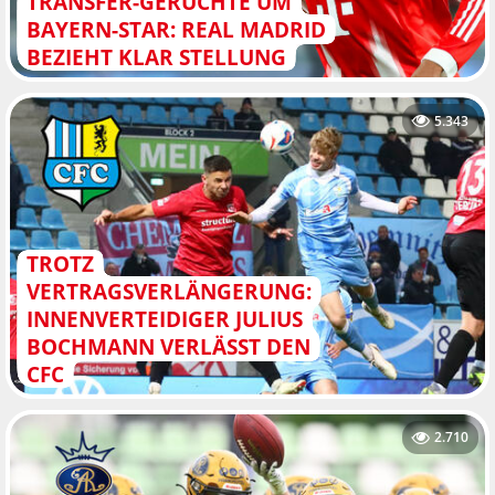
TRANSFER-GERÜCHTE UM
BAYERN-STAR: REAL MADRID
BEZIEHT KLAR STELLUNG
5.343
TROTZ
VERTRAGSVERLÄNGERUNG:
INNENVERTEIDIGER JULIUS
BOCHMANN VERLÄSST DEN
CFC
2.710