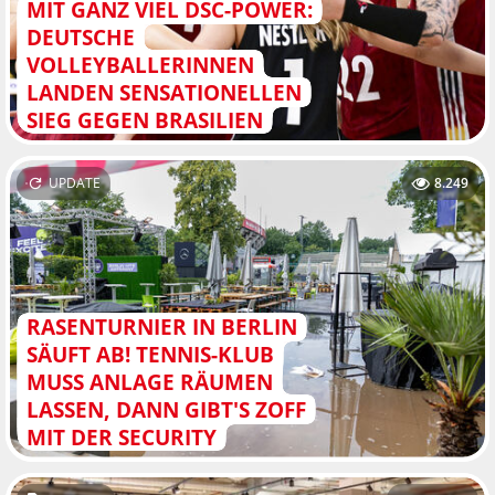
MIT GANZ VIEL DSC-POWER:
DEUTSCHE
VOLLEYBALLERINNEN
LANDEN SENSATIONELLEN
SIEG GEGEN BRASILIEN
UPDATE
8.249
RASENTURNIER IN BERLIN
SÄUFT AB! TENNIS-KLUB
MUSS ANLAGE RÄUMEN
LASSEN, DANN GIBT'S ZOFF
MIT DER SECURITY