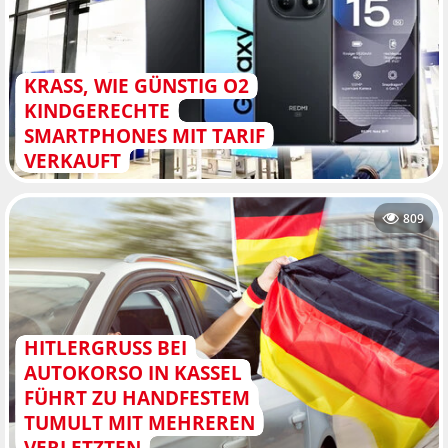
KRASS, WIE GÜNSTIG O2
KINDGERECHTE
SMARTPHONES MIT TARIF
VERKAUFT
809
HITLERGRUSS BEI A
UTOKORSO IN KASSEL F
ÜHRT ZU HANDFESTEM T
UMULT MIT MEHREREN V
ERLETZTEN