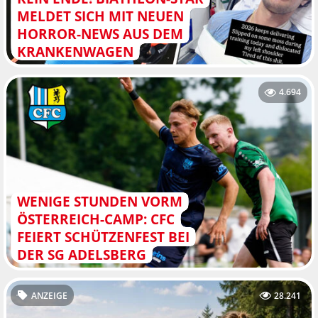
MELDET SICH MIT NEUEN
HORROR-NEWS AUS DEM
KRANKENWAGEN
4.694
WENIGE STUNDEN VORM
ÖSTERREICH-CAMP: CFC
FEIERT SCHÜTZENFEST BEI
DER SG ADELSBERG
ANZEIGE
28.241