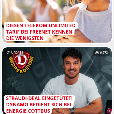
DIESEN TELEKOM UNLIMITED
TARIF BEI FREENET KENNEN
DIE WENIGSTEN
UPDATE
6.973
STRAUDI-DEAL EINGETÜTET!
DYNAMO BEDIENT SICH BEI
ENERGIE COTTBUS