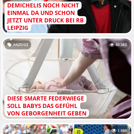
DEMICHELIS NOCH NICHT
EINMAL DA UND SCHON
JETZT UNTER DRUCK BEI RB
LEIPZIG
ANZEIGE
40.383
DIESE SMARTE FEDERWIEGE
SOLL BABYS DAS GEFÜHL
VON GEBORGENHEIT GEBEN
1.989