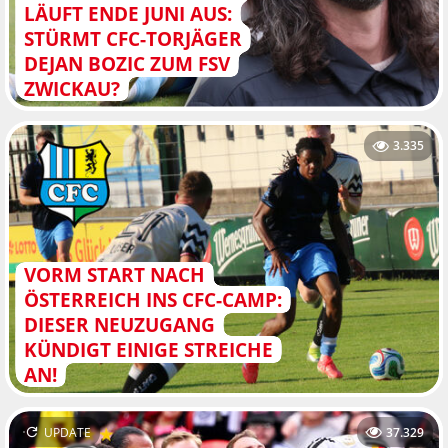
LÄUFT ENDE JUNI AUS:
STÜRMT CFC-TORJÄGER
DEJAN BOZIC ZUM FSV
ZWICKAU?
3.335
VORM START NACH
ÖSTERREICH INS CFC-CAMP:
DIESER NEUZUGANG
KÜNDIGT EINIGE STREICHE
AN!
UPDATE
37.329