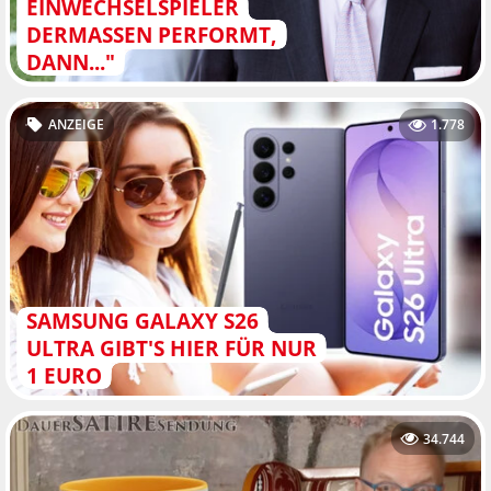
EINWECHSELSPIELER
DERMASSEN PERFORMT, D
ANN..."
ANZEIGE
1.778
SAMSUNG GALAXY S26
ULTRA GIBT'S HIER FÜR NUR
1 EURO
34.744