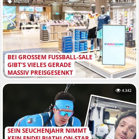
ANZEIGE
170.738
BEI GROSSEM FUSSBALL-SALE GI
BT'S VIELES GERADE MA
SSIV PREISGESENKT
4.342
SEIN SEUCHENJAHR NIMMT
KEIN ENDE! BIATHLON-STAR