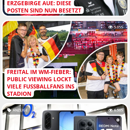
ERZGEBIRGE AUE: DIESE
POSTEN SIND NUN BESETZT
5.055
FREITAL IM WM-FIEBER:
PUBLIC VIEWING LOCKT
VIELE FUSSBALLFANS INS S
TADION
ANZEIGE
6.505