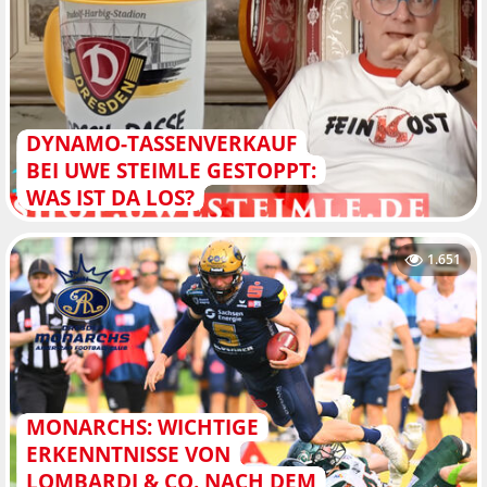
DYNAMO-TASSENVERKAUF
BEI UWE STEIMLE GESTOPPT:
WAS IST DA LOS?
1.651
MONARCHS: WICHTIGE
ERKENNTNISSE VON
LOMBARDI & CO. NACH DEM