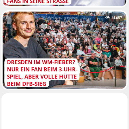
FANS IN SEINE STRASSE
14.057
DRESDEN IM WM-FIEBER?
NUR EIN FAN BEIM 3-UHR-
SPIEL, ABER VOLLE HÜTTE
BEIM DFB-SIEG