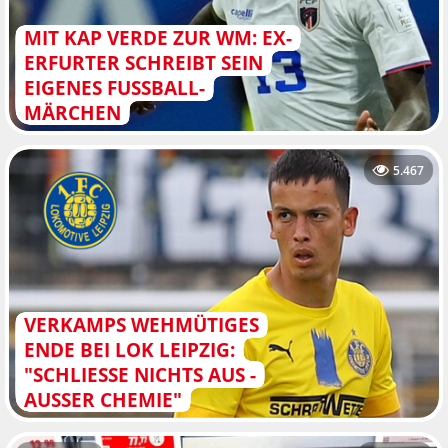
MIT KAP VERDE ZUR WM: EX-
ERFURTER SCHREIBT SEIN
EIGENES FUSSBALL-M
ÄRCHEN
5.467
VERKAMPS WEHMÜTIGES
ENDE BEI LOK LEIPZIG:
"SCHLIESSE NICHTS AUS - A
USSER CHEMIE"