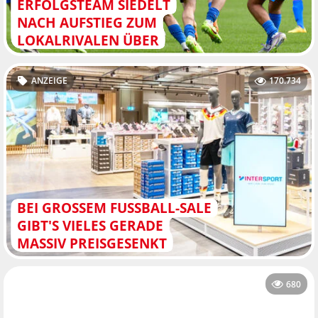
ERFOLGSTEAM SIEDELT
NACH AUFSTIEG ZUM
LOKALRIVALEN ÜBER
ANZEIGE
170.734
BEI GROSSEM FUSSBALL-SALE GI
BT'S VIELES GERADE MA
SSIV PREISGESENKT
680