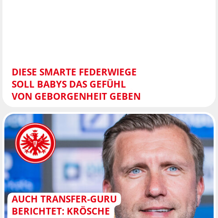
DIESE SMARTE FEDERWIEGE
SOLL BABYS DAS GEFÜHL
VON GEBORGENHEIT GEBEN
AUCH TRANSFER-GURU
BERICHTET: KRÖSCHE