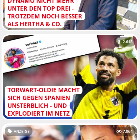
DYNAMO NICHT MEHR
UNTER DEN TOP DREI -
TROTZDEM NOCH BESSER
ALS HERTHA & CO.
2.618
TORWART-OLDIE MACHT
SICH GEGEN SPANIEN
UNSTERBLICH - UND
EXPLODIERT IM NETZ
ANZEIGE
7.064