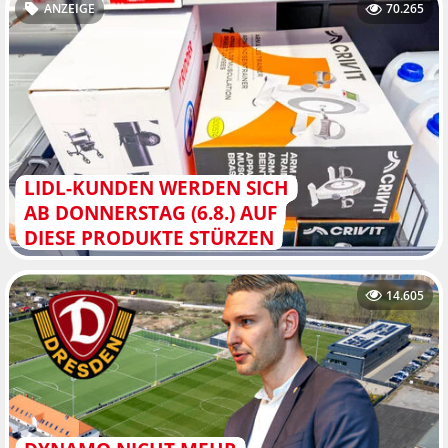
ANZEIGE
70.265
LIDL-KUNDEN WERDEN SICH
AB DONNERSTAG (6.8.) AUF
DIESE PRODUKTE STÜRZEN
14.605