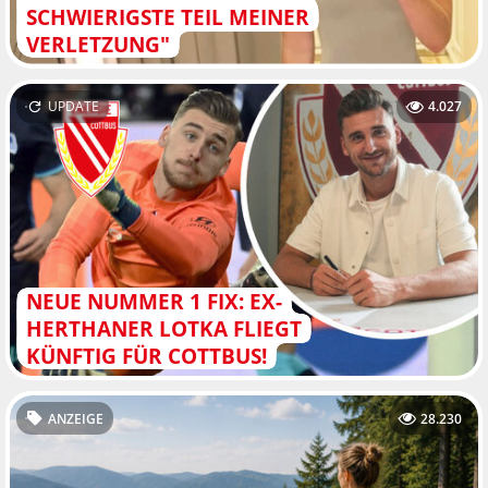
SCHWIERIGSTE TEIL MEINER
VERLETZUNG"
UPDATE
4.027
NEUE NUMMER 1 FIX: EX-
HERTHANER LOTKA FLIEGT
KÜNFTIG FÜR COTTBUS!
ANZEIGE
28.230