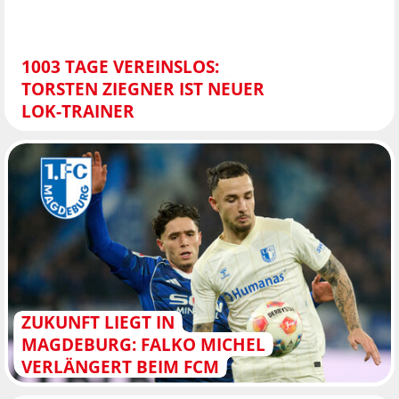
1003 TAGE VEREINSLOS:
TORSTEN ZIEGNER IST NEUER
LOK-TRAINER
ZUKUNFT LIEGT IN
MAGDEBURG: FALKO MICHEL
VERLÄNGERT BEIM FCM