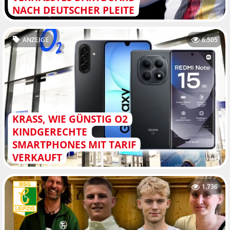
NACH DEUTSCHER PLEITE
ANZEIGE
6.505
KRASS, WIE GÜNSTIG O2
KINDGERECHTE
SMARTPHONES MIT TARIF
VERKAUFT
1.736