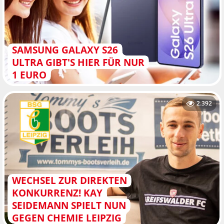
SAMSUNG GALAXY S26
ULTRA GIBT'S HIER FÜR NUR
1 EURO
2.392
WECHSEL ZUR DIREKTEN
KONKURRENZ! KAY
SEIDEMANN SPIELT NUN
GEGEN CHEMIE LEIPZIG