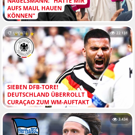
NAGELSMANN: "HÄTTE MIR
AUFS MAUL HAUEN
KÖNNEN"
UPDATE
22.131
SIEBEN DFB-TORE!
DEUTSCHLAND ÜBERROLLT
CURAÇAO ZUM WM-AUFTAKT
3.434