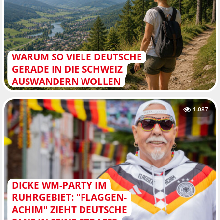
WARUM SO VIELE DEUTSCHE
GERADE IN DIE SCHWEIZ
AUSWANDERN WOLLEN
1.087
DICKE WM-PARTY IM
RUHRGEBIET: "FLAGGEN-
ACHIM" ZIEHT DEUTSCHE