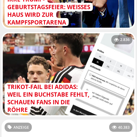
GEBURTSTAGSFEIER: WEISSES H
AUS WIRD ZUR K
AMPFSPORTARENA
2.836
TRIKOT-FAIL BEI ADIDAS:
WEIL EIN BUCHSTABE FEHLT,
SCHAUEN FANS IN DIE
RÖHRE
ANZEIGE
40.383