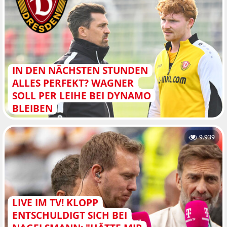
IN DEN NÄCHSTEN STUNDEN
ALLES PERFEKT? WAGNER
SOLL PER LEIHE BEI DYNAMO
BLEIBEN
9.939
LIVE IM TV! KLOPP
ENTSCHULDIGT SICH BEI