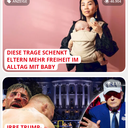
ANZEIGE
46.904
DIESE TRAGE SCHENKT
ELTERN MEHR FREIHEIT IM
ALLTAG MIT BABY
2.373
IRRE TRUMP-