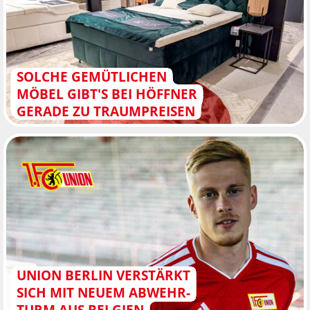
SOLCHE GEMÜTLICHEN
MÖBEL GIBT'S BEI HÖFFNER
GERADE ZU TRAUMPREISEN
UNION BERLIN VERSTÄRKT
SICH MIT NEUEM ABWEHR-
TURM AUS BELGIEN