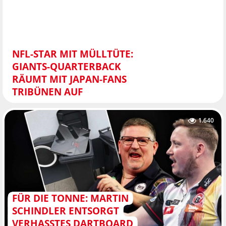
NFL-STAR MIT MÜLLTÜTE:
GIANTS-QUARTERBACK
RÄUMT MIT JAPAN-FANS
TRIBÜNEN AUF
1.640
FÜR DIE TONNE: MARTIN
SCHINDLER ENTSORGT
VERHASSTES DARTBOARD