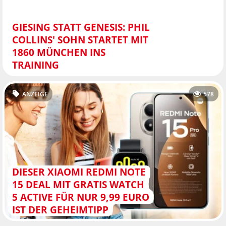
GIESING STATT GENESIS: PHIL
COLLINS' SOHN STARTET MIT
1860 MÜNCHEN INS
TRAINING
ANZEIGE
578
DIESER XIAOMI REDMI NOTE
15 DEAL MIT GRATIS WATCH
5 ACTIVE FÜR NUR 9,99 EURO
IST DER GEHEIMTIPP