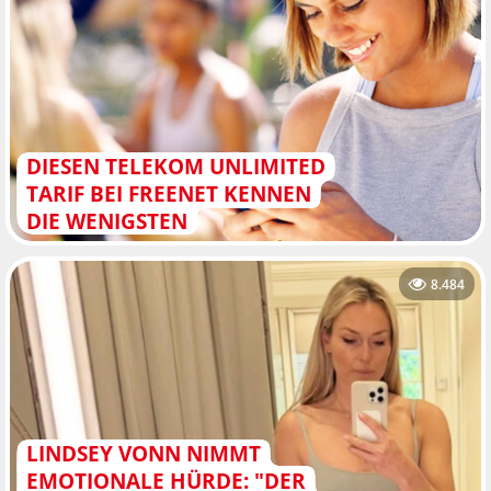
DIESEN TELEKOM UNLIMITED
TARIF BEI FREENET KENNEN
DIE WENIGSTEN
8.484
LINDSEY VONN NIMMT
EMOTIONALE HÜRDE: "DER