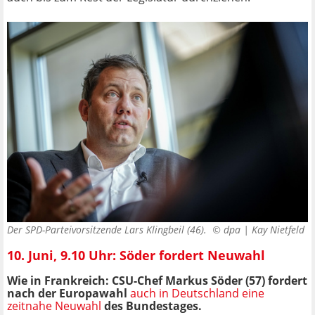
Der SPD-Parteivorsitzende Lars Klingbeil (46). ©
dpa | Kay Nietfeld
10. Juni, 9.10 Uhr: Söder fordert Neuwahl
Wie in Frankreich: CSU-Chef Markus Söder (57)
fordert
nach der Europawahl
auch in Deutschland eine
zeitnahe Neuwahl
des Bundestages.