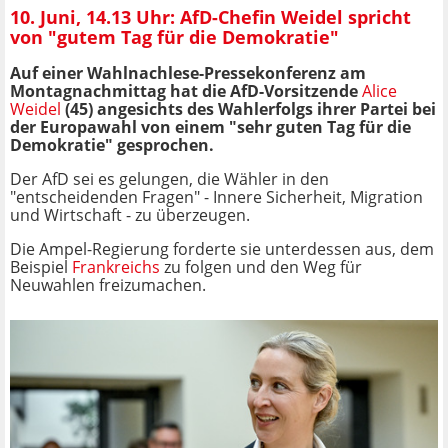
10. Juni, 14.13 Uhr: AfD-Chefin Weidel spricht
von "gutem Tag für die Demokratie"
Auf einer Wahlnachlese-Pressekonferenz am
Montagnachmittag hat die AfD-Vorsitzende
Alice
Weidel
(45) angesichts des Wahlerfolgs ihrer Partei bei
der Europawahl von einem "sehr guten Tag für die
Demokratie" gesprochen.
Der AfD sei es gelungen, die Wähler in den
"entscheidenden Fragen" - Innere Sicherheit, Migration
und Wirtschaft - zu überzeugen.
Die Ampel-Regierung forderte sie unterdessen aus, dem
Beispiel
Frankreichs
zu folgen und den Weg für
Neuwahlen freizumachen.