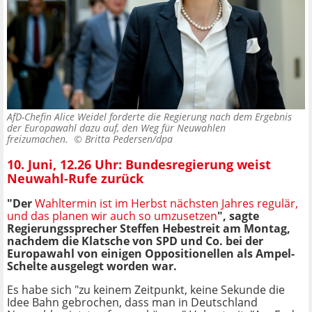
AfD-Chefin Alice Weidel forderte die Regierung nach dem Ergebnis
der Europawahl dazu auf, den Weg für Neuwahlen
freizumachen. ©
Britta Pedersen/dpa
10. Juni, 12.26 Uhr: Bundesregierung weist
Neuwahl-Rufe zurück
"Der
Wahltermin ist im Herbst nächsten Jahres regulär,
und das planen wir auch so umzusetzen
", sagte
Regierungssprecher Steffen Hebestreit am Montag,
nachdem die Klatsche von SPD und Co. bei der
Europawahl von einigen Oppositionellen als Ampel-
Schelte ausgelegt worden war.
Es habe sich "zu keinem Zeitpunkt, keine Sekunde die
Idee Bahn gebrochen, dass man in Deutschland