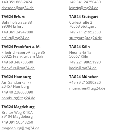
+49 351 888-2424
+49 341 24250430
dresden@tag24.de
leipzig@tag24.de
TAG24 Erfurt
TAG24 Stuttgart
Bahnhofstraße 38
Curiestraße 2
99084 Erfurt
70563 Stuttgart
+49 361 34947880
+49 711 21952530
erfurt@tag24.de
stuttgart@tag24.de
TAG24 Frankfurt a. M.
TAG24 Köln
Friedrich-Ebert-Anlage 36
Neumarkt 1a
60325 Frankfurt am Main
50667 Köln
+49 69 348750580
+49 221 98651990
frankfurt@tag24.de
koeln@tag24.de
TAG24 Hamburg
TAG24 München
Am Sandtorkai 77
+49 89 215390320
20457 Hamburg
muenchen@tag24.de
+49 40 228608090
hamburg@tag24.de
TAG24 Magdeburg
Breiter Weg 8-10A
39104 Magdeburg
+49 391 50548260
magdeburg@tag24.de