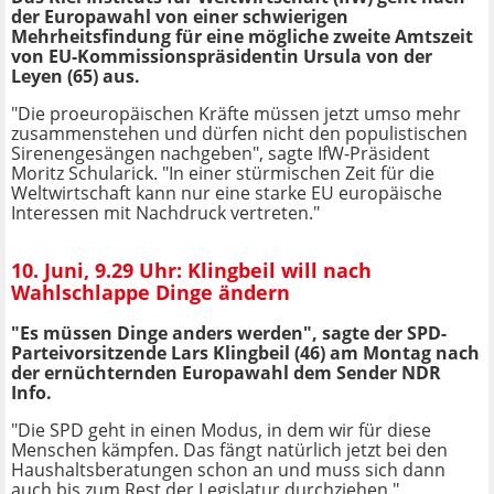
der Europawahl von einer schwierigen
Mehrheitsfindung für eine mögliche zweite Amtszeit
von EU-Kommissionspräsidentin Ursula von der
Leyen (65) aus.
"Die proeuropäischen Kräfte müssen jetzt umso mehr
zusammenstehen und dürfen nicht den populistischen
Sirenengesängen nachgeben", sagte IfW-Präsident
Moritz Schularick. "In einer stürmischen Zeit für die
Weltwirtschaft kann nur eine starke EU europäische
Interessen mit Nachdruck vertreten."
10. Juni, 9.29 Uhr: Klingbeil will nach
Wahlschlappe Dinge ändern
"Es müssen Dinge anders werden", sagte der SPD-
Parteivorsitzende Lars Klingbeil (46) am Montag nach
der ernüchternden Europawahl dem Sender NDR
Info.
"Die SPD geht in einen Modus, in dem wir für diese
Menschen kämpfen. Das fängt natürlich jetzt bei den
Haushaltsberatungen schon an und muss sich dann
auch bis zum Rest der Legislatur durchziehen."