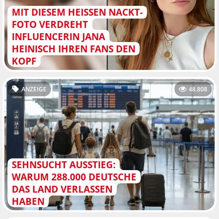
MIT DIESEM HEISSEN NACKT-F
OTO VERDREHT I
NFLUENCERIN JANA H
EINISCH IHREN FANS DEN K
OPF
ANZEIGE
48.808
SEHNSUCHT AUSSTIEG:
WARUM 288.000 DEUTSCHE
DAS LAND VERLASSEN
HABEN