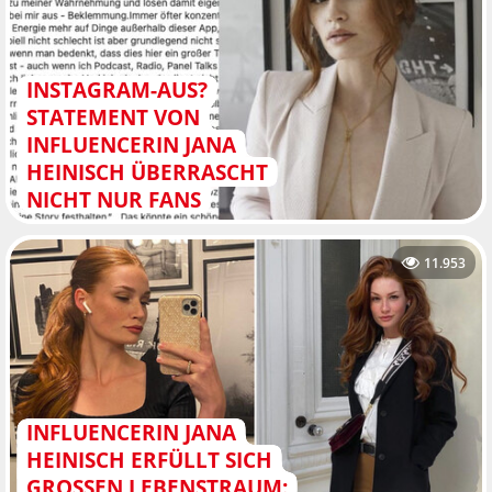
INSTAGRAM-AUS?
STATEMENT VON
INFLUENCERIN JANA
HEINISCH ÜBERRASCHT
NICHT NUR FANS
11.953
INFLUENCERIN JANA
HEINISCH ERFÜLLT SICH
GROSSEN LEBENSTRAUM: "