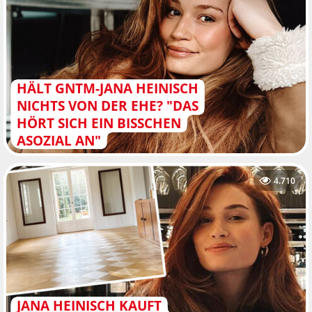
HÄLT GNTM-JANA HEINISCH
NICHTS VON DER EHE? "DAS
HÖRT SICH EIN BISSCHEN
ASOZIAL AN"
4.710
JANA HEINISCH KAUFT