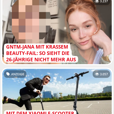
3.237
GNTM-JANA MIT KRASSEM
BEAUTY-FAIL: SO SIEHT DIE
26-JÄHRIGE NICHT MEHR AUS
ANZEIGE
3.057
MIT DEM XIAOMI E-SCOOTER