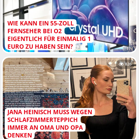
WIE KANN EIN 55-ZOLL
FERNSEHER BEI O2
EIGENTLICH FÜR EINMALIG 1
EURO ZU HABEN SEIN?
826
JANA HEINISCH MUSS WEGEN
SCHLAFZIMMERTEPPICH
IMMER AN OMA UND OPA
DENKEN