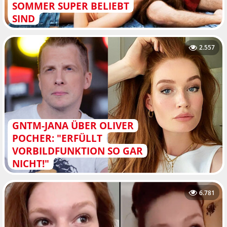
SOMMER SUPER BELIEBT
SIND
2.557
GNTM-JANA ÜBER OLIVER
POCHER: "ERFÜLLT
VORBILDFUNKTION SO GAR
NICHT!"
6.781