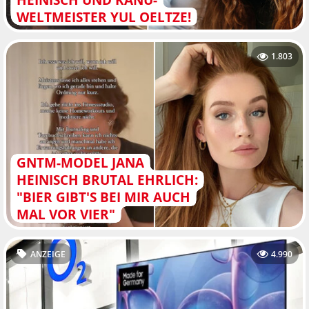
WELTMEISTER YUL OELTZE!
1.803
GNTM-MODEL JANA
HEINISCH BRUTAL EHRLICH:
"BIER GIBT'S BEI MIR AUCH
MAL VOR VIER"
ANZEIGE
4.990