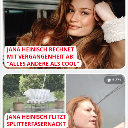
JANA HEINISCH RECHNET
MIT VERGANGENHEIT AB:
"ALLES ANDERE ALS COOL"
5.271
JANA HEINISCH FLITZT
SPLITTERFASERNACKT