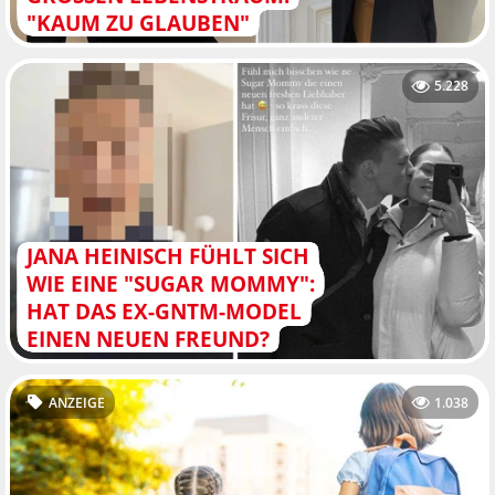
KAUM ZU GLAUBEN"
5.228
JANA HEINISCH FÜHLT SICH
WIE EINE "SUGAR MOMMY":
HAT DAS EX-GNTM-MODEL
EINEN NEUEN FREUND?
ANZEIGE
1.038