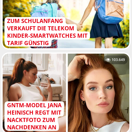
ZUM SCHULANFANG
VERKAUFT DIE TELEKOM
KINDER-SMARTWATCHES MIT
TARIF GÜNSTIG
103.649
GNTM-MODEL JANA
HEINISCH REGT MIT
NACKTFOTO ZUM
NACHDENKEN AN