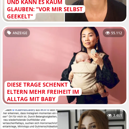
UND KANN ES KAUM
GLAUBEN: "VOR MIR SELBST
GEEKELT"
ANZEIGE
55.112
DIESE TRAGE SCHENKT
ELTERN MEHR FREIHEIT IM
ALLTAG MIT BABY
3.461