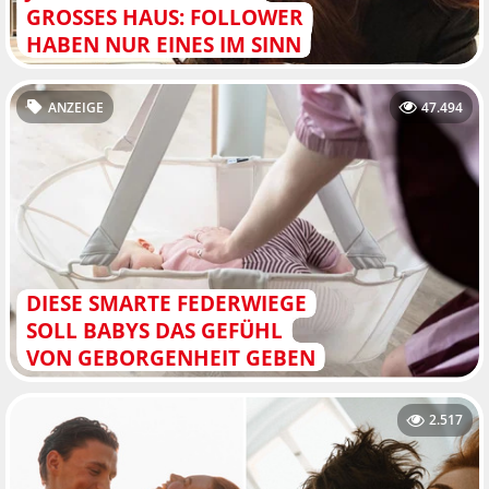
GROSSES HAUS: FOLLOWER H
ABEN NUR EINES IM SINN
ANZEIGE
47.494
DIESE SMARTE FEDERWIEGE
SOLL BABYS DAS GEFÜHL
VON GEBORGENHEIT GEBEN
2.517