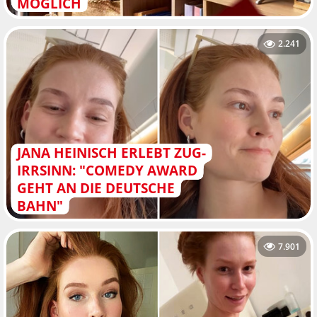
MÖGLICH
2.241
JANA HEINISCH ERLEBT ZUG-
IRRSINN: "COMEDY AWARD
GEHT AN DIE DEUTSCHE
BAHN"
7.901