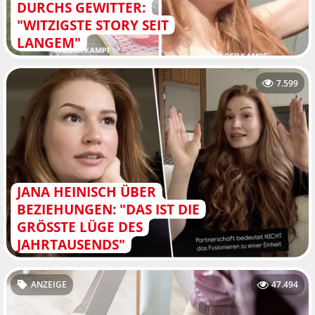
DURCHS GEWITTER:
"WITZIGSTE STORY SEIT
LANGEM"
7.599
JANA HEINISCH ÜBER
BEZIEHUNGEN: "DAS IST DIE
GRÖSSTE LÜGE DES J
AHRTAUSENDS"
ANZEIGE
47.494