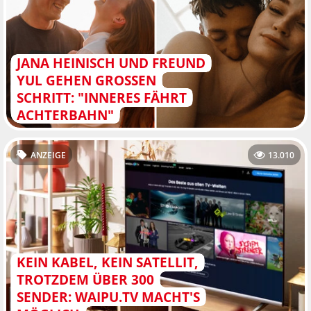
JANA HEINISCH UND FREUND
YUL GEHEN GROSSEN S
CHRITT: "INNERES FÄHRT A
CHTERBAHN"
ANZEIGE
13.010
KEIN KABEL, KEIN SATELLIT,
TROTZDEM ÜBER 300
SENDER: WAIPU.TV MACHT'S