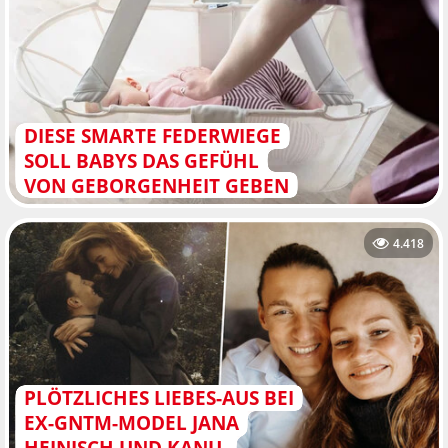
DIESE SMARTE FEDERWIEGE
SOLL BABYS DAS GEFÜHL
VON GEBORGENHEIT GEBEN
4.418
PLÖTZLICHES LIEBES-AUS BEI
EX-GNTM-MODEL JANA
HEINISCH UND KANU-