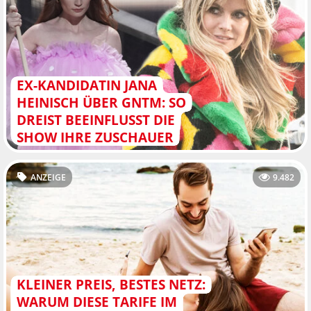
EX-KANDIDATIN JANA
HEINISCH ÜBER GNTM: SO
DREIST BEEINFLUSST DIE
SHOW IHRE ZUSCHAUER
ANZEIGE
9.482
KLEINER PREIS, BESTES NETZ:
WARUM DIESE TARIFE IM