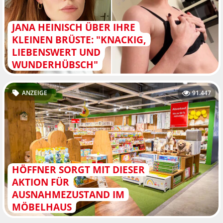
JANA HEINISCH ÜBER IHRE
KLEINEN BRÜSTE: "KNACKIG,
LIEBENSWERT UND
WUNDERHÜBSCH"
ANZEIGE
91.447
HÖFFNER SORGT MIT DIESER
AKTION FÜR
AUSNAHMEZUSTAND IM
MÖBELHAUS