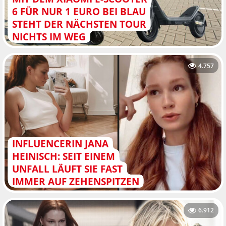
6 FÜR NUR 1 EURO BEI BLAU
STEHT DER NÄCHSTEN TOUR
NICHTS IM WEG
4.757
INFLUENCERIN JANA
HEINISCH: SEIT EINEM
UNFALL LÄUFT SIE FAST
IMMER AUF ZEHENSPITZEN
6.912