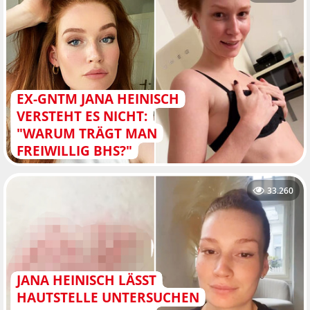
EX-GNTM JANA HEINISCH
VERSTEHT ES NICHT:
"WARUM TRÄGT MAN
FREIWILLIG BHS?"
33.260
JANA HEINISCH LÄSST
HAUTSTELLE UNTERSUCHEN