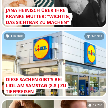
JANA HEINISCH ÜBER IHRE
KRANKE MUTTER: "WICHTIG,
DAS SICHTBAR ZU MACHEN"
ANZEIGE
344.333
DIESE SACHEN GIBT'S BEI
LIDL AM SAMSTAG (8.8.) ZU
TIEFPREISEN
19.730