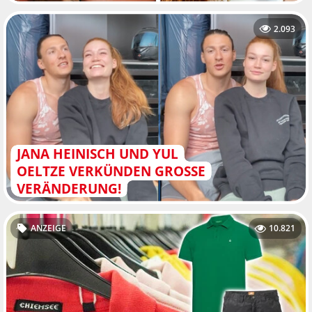
2.093
JANA HEINISCH UND YUL
OELTZE VERKÜNDEN GROSSE V
ERÄNDERUNG!
ANZEIGE
10.821