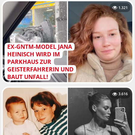
1.321
EX-GNTM-MODEL JANA
HEINISCH WIRD IM
PARKHAUS ZUR
GEISTERFAHRERIN UND
BAUT UNFALL!
3.616