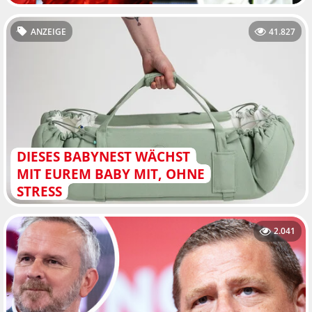
ANZEIGE
41.827
DIESES BABYNEST WÄCHST
MIT EUREM BABY MIT, OHNE
STRESS
2.041