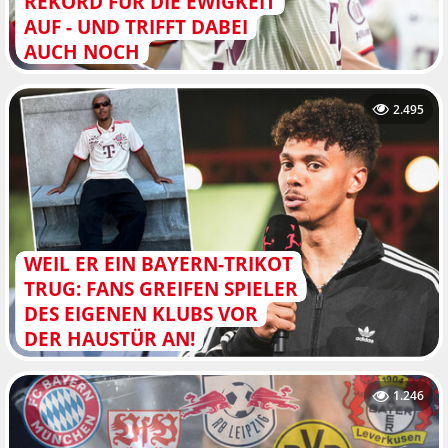
REKORD FÜR DIE EWIGKEIT
AUF - UND TRIFFT DABEI
AUCH NOCH
2.495
WEIL ER EIN BAYERN-TRIKOT
TRUG: FANS GREIFEN SPIELER
DES EIGENEN KLUBS VOR
DER HAUSTÜR AN!
1.246