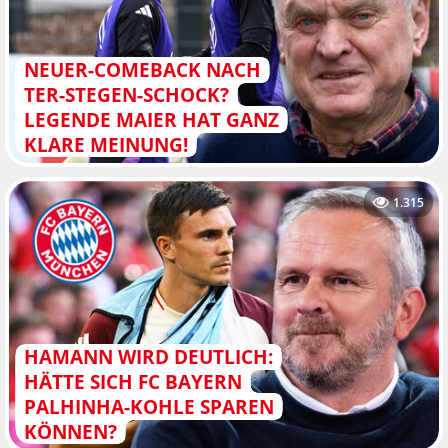
NEUER-COMEBACK NACH
TER-STEGEN-SCHOCK?
LEGENDE MAIER HAT GANZ
KLARE MEINUNG!
1.315
HAMANN WIRD DEUTLICH:
HÄTTE SICH FC BAYERN
PALHINHA-KOHLE SPAREN
KÖNNEN?