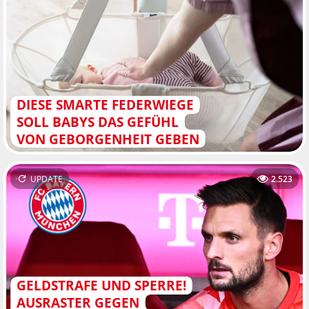
DIESE SMARTE FEDERWIEGE
SOLL BABYS DAS GEFÜHL
VON GEBORGENHEIT GEBEN
UPDATE
2.523
GELDSTRAFE UND SPERRE!
AUSRASTER GEGEN