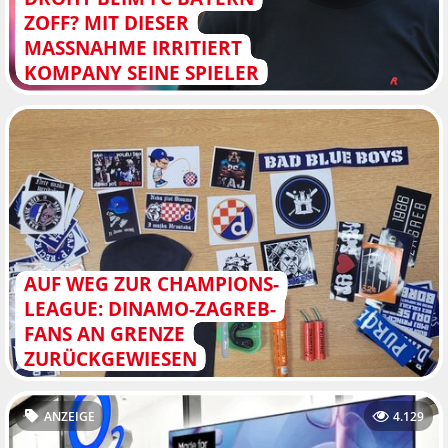
ZOFF? MIT DIESER
MASSNAHME IRRITIERT K
OMPANY SEINE SPIELER
AUF WEG ZUR CHAMPIONS-
LEAGUE: DINAMO-ZAGREB-
FANS AN GRENZE
ZURÜCKGEWIESEN
ANZEIGE
4.129