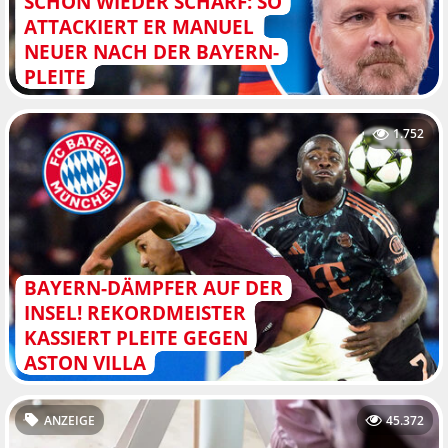
CHON WIEDER SCHARF: SO A
TTACKIERT ER MANUEL N
EUER NACH DER BAYERN-P
LEITE
1.752
BAYERN-DÄMPFER AUF DER
INSEL! REKORDMEISTER
KASSIERT PLEITE GEGEN
ASTON VILLA
ANZEIGE
45.372