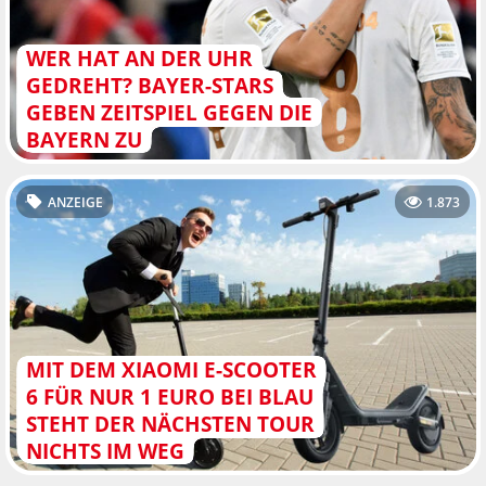
WER HAT AN DER UHR
GEDREHT? BAYER-STARS
GEBEN ZEITSPIEL GEGEN DIE
BAYERN ZU
ANZEIGE
1.873
MIT DEM XIAOMI E-SCOOTER
6 FÜR NUR 1 EURO BEI BLAU
STEHT DER NÄCHSTEN TOUR
NICHTS IM WEG