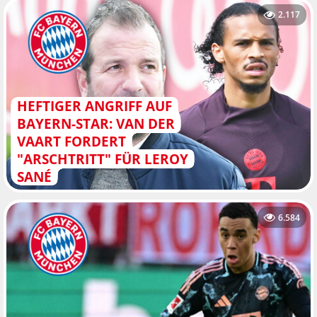
2.117
HEFTIGER ANGRIFF AUF
BAYERN-STAR: VAN DER
VAART FORDERT
"ARSCHTRITT" FÜR LEROY
SANÉ
6.584