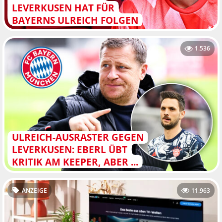
LEVERKUSEN HAT FÜR
BAYERNS ULREICH FOLGEN
1.536
ULREICH-AUSRASTER GEGEN
LEVERKUSEN: EBERL ÜBT
KRITIK AM KEEPER, ABER ...
ANZEIGE
11.963