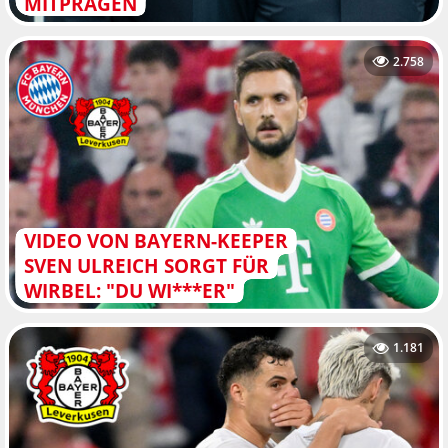
MITPRÄGEN
2.758
VIDEO VON BAYERN-KEEPER
SVEN ULREICH SORGT FÜR
WIRBEL: "DU WI***ER"
1.181