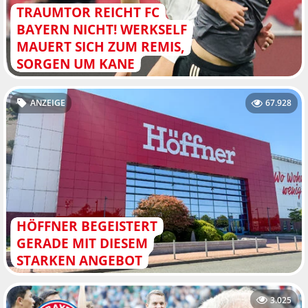
TRAUMTOR REICHT FC
BAYERN NICHT! WERKSELF
MAUERT SICH ZUM REMIS,
SORGEN UM KANE
ANZEIGE
67.928
HÖFFNER BEGEISTERT
GERADE MIT DIESEM
STARKEN ANGEBOT
3.025