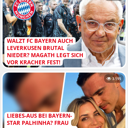
WALZT FC BAYERN AUCH
LEVERKUSEN BRUTAL
NIEDER? MAGATH LEGT SICH
VOR KRACHER FEST!
3.595
LIEBES-AUS BEI BAYERN-
STAR PALHINHA? FRAU