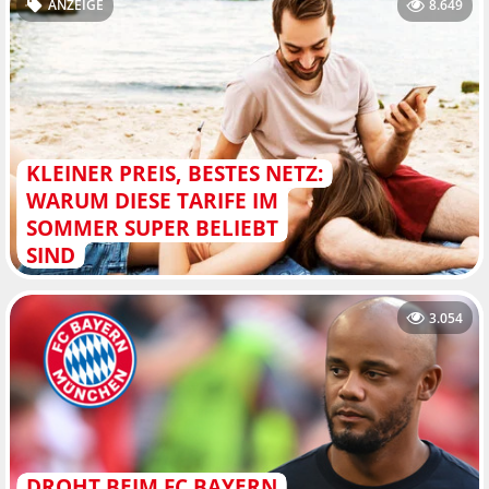
ANZEIGE
8.649
KLEINER PREIS, BESTES NETZ:
WARUM DIESE TARIFE IM
SOMMER SUPER BELIEBT
SIND
3.054
DROHT BEIM FC BAYERN