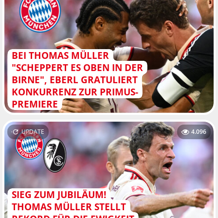
BEI THOMAS MÜLLER
"SCHEPPERT ES OBEN IN DER
BIRNE", EBERL GRATULIERT
KONKURRENZ ZUR PRIMUS-
PREMIERE
UPDATE
4.096
SIEG ZUM JUBILÄUM!
THOMAS MÜLLER STELLT