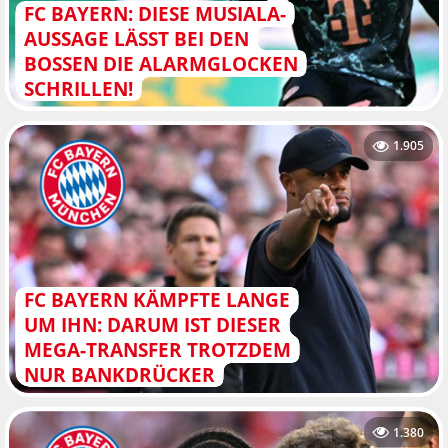
FC BAYERN: DIESE MUSIALA-
AUSSAGE LÄSST BEI DEN
BOSSEN DIE ALARMGLOCKEN
SCHRILLEN!
1.905
FC BAYERN KÄMPFTE LANGE
UM IHN: DARUM IST DIESER
MEGA-TRANSFER TROTZDEM
NUR BANKDRÜCKER
1.380