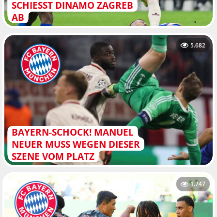
SCHIESST DINAMO ZAGREB A
B
5.682
BAYERN-SCHOCK! MANUEL
NEUER MUSS WEGEN DIESER
SZENE VOM PLATZ
1.747