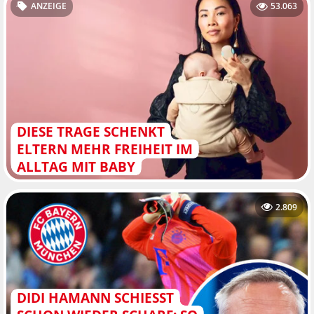
ANZEIGE
53.063
DIESE TRAGE SCHENKT
ELTERN MEHR FREIHEIT IM
ALLTAG MIT BABY
2.809
DIDI HAMANN SCHIESST S