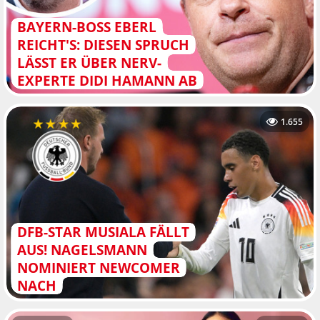
BAYERN-BOSS EBERL
REICHT'S: DIESEN SPRUCH
LÄSST ER ÜBER NERV-
EXPERTE DIDI HAMANN AB
1.655
DFB-STAR MUSIALA FÄLLT
AUS! NAGELSMANN
NOMINIERT NEWCOMER
NACH