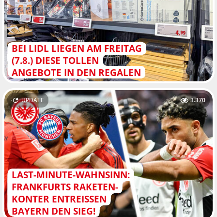
BEI LIDL LIEGEN AM FREITAG
(7.8.) DIESE TOLLEN
ANGEBOTE IN DEN REGALEN
UPDATE
3.370
LAST-MINUTE-WAHNSINN:
FRANKFURTS RAKETEN-
KONTER ENTREISSEN B
AYERN DEN SIEG!