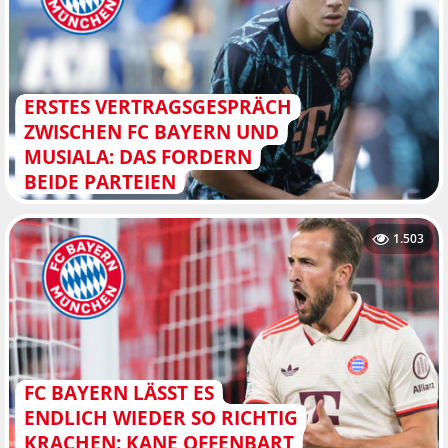
ERSTES VERTRAGSGESPRÄCH
ZWISCHEN FC BAYERN UND
MUSIALA: DAS FORDERN
BEIDE PARTEIEN
1.503
FC BAYERN LÄSST ES
ENDLICH WIEDER SO RICHTIG
KRACHEN: KANE OFFENBART