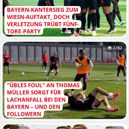
BAYERN-KANTERSIEG ZUM
WIESN-AUFTAKT, DOCH
VERLETZUNG TRÜBT FÜNF-
TORE-PARTY
2.562
"ÜBLES FOUL" AN THOMAS
MÜLLER SORGT FÜR
LACHANFALL BEI DEN
BAYERN – UND DEN
FOLLOWERN