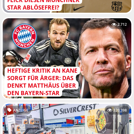
STAR ABLÖSEFREI?
2.712
HEFTIGE KRITIK AN KANE
SORGT FÜR ÄRGER: DAS
DENKT MATTHÄUS ÜBER
DEN BAYERN-STAR
ANZEIGE
320.398