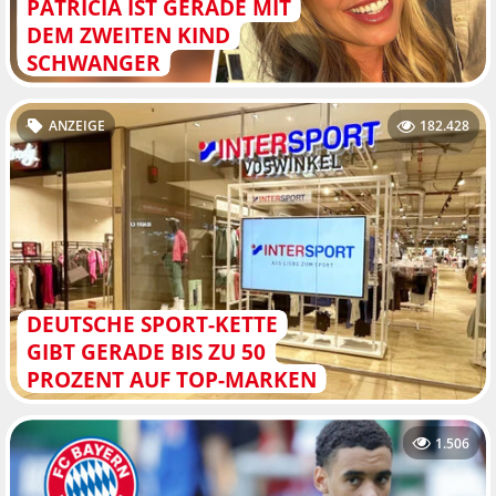
PATRICIA IST GERADE MIT
DEM ZWEITEN KIND
SCHWANGER
ANZEIGE
182.428
DEUTSCHE SPORT-KETTE
GIBT GERADE BIS ZU 50
PROZENT AUF TOP-MARKEN
1.506