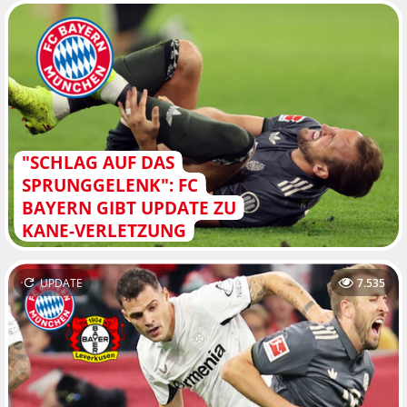
"SCHLAG AUF DAS
SPRUNGGELENK": FC
BAYERN GIBT UPDATE ZU
KANE-VERLETZUNG
UPDATE
7.535