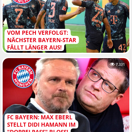
VOM PECH VERFOLGT:
NÄCHSTER BAYERN-STAR
FÄLLT LÄNGER AUS!
7.331
FC BAYERN: MAX EBERL
STELLT DIDI HAMANN IM
"DOPPELPASS" BLOSS!