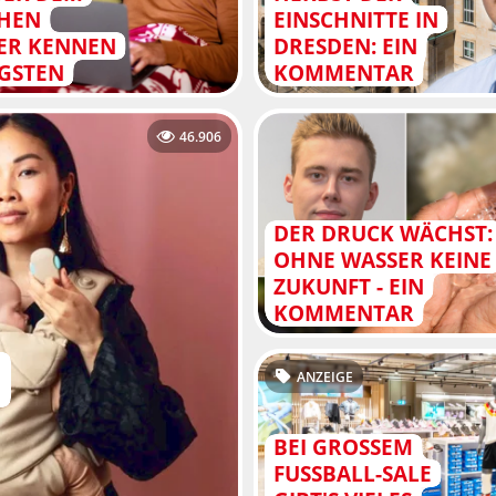
CHEN
EINSCHNITTE IN
ER KENNEN
DRESDEN: EIN
IGSTEN
KOMMENTAR
46.906
DER DRUCK WÄCHST:
OHNE WASSER KEINE
ZUKUNFT - EIN
KOMMENTAR
ANZEIGE
BEI GROSSEM F
USSBALL-SALE GI