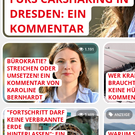
DRESDEN: EIN
KOMMENTAR
1.191
BÜROKRATIE?
STREICHEN ODER
UMSETZEN! EIN
WER KRAN
KOMMENTAR VON
BRAUCHT
KAROLINE
KEINE HÜ
BERNHARDT
KOMMEN
"FORTSCHRITT DARF
5.469
ANZEIGE
KEINE VERBRANNTE
ERDE
HINTERLASSEN": EIN
WARUM S