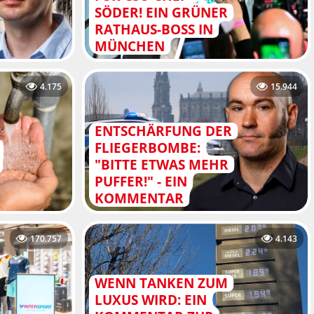
SÖDER! EIN GRÜNER
RATHAUS-BOSS IN
MÜNCHEN
4.175
15.944
ENTSCHÄRFUNG DER
FLIEGERBOMBE:
"BITTE ETWAS MEHR
PUFFER!" - EIN
KOMMENTAR
170.757
4.143
WENN TANKEN ZUM
LUXUS WIRD: EIN