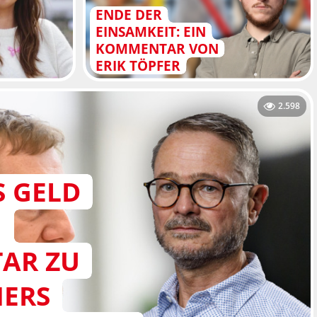
ENDE DER
EINSAMKEIT: EIN
KOMMENTAR VON
ERIK TÖPFER
2.598
 GELD
N
AR ZU
ERS