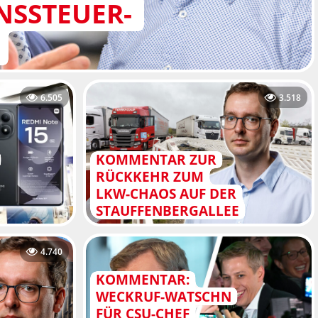
SSTEUER-
6.505
3.518
KOMMENTAR ZUR
RÜCKKEHR ZUM
LKW-CHAOS AUF DER
STAUFFENBERGALLEE
4.740
KOMMENTAR:
WECKRUF-WATSCHN
FÜR CSU-CHEF