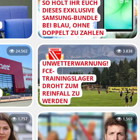
SO HOLT IHR EUCH
DIESES EXKLUSIVE
SAMSUNG-BUNDLE
BEI BLAU, OHNE
DOPPELT ZU ZAHLEN
24.562
3.838
UNWETTERWARNUNG!
FCE-
TRAININGSLAGER
DROHT ZUM
N
REINFALL ZU
WERDEN
1.757
1.569