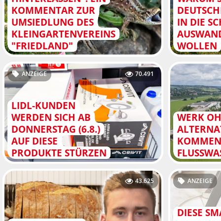
KOMMENTAR ZUR
DEUTSCH
UMSIEDLUNG DES
IN DIE S
KLEINGARTENVEREINS
AUSWAN
"FRIEDLAND"
WOLLEN
ANZEIGE
70.491
LIDL-KUNDEN
WERDEN SICH AB
WERK O
DONNERSTAG (6.8.)
ALTERNAT
AUF DIESE
KOMMEN
PRODUKTE STÜRZEN
FLUSSWA
43.625
ANZEIGE
DIESE S