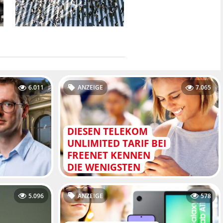
6.011
ANZEIGE
7.065
DIESEN TELEKOM
UNLIMITED TARIF BEI
FREENET KENNEN
DIE WENIGSTEN
5.096
ANZEIGE
578