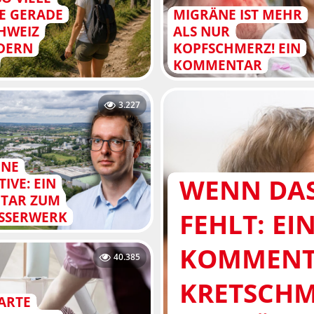
E GERADE
MIGRÄNE IST MEHR
CHWEIZ
ALS NUR
DERN
KOPFSCHMERZ! EIN
KOMMENTAR
3.227
HNE
WENN DAS
IVE: EIN
TAR ZUM
FEHLT: EI
SSERWERK
KOMMENT
40.385
KRETSCHM
MARTE