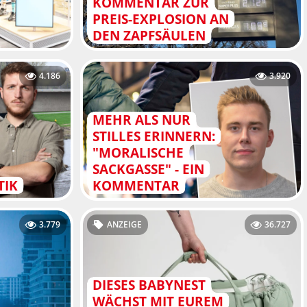
KOMMENTAR ZUR
PREIS-EXPLOSION AN
DEN ZAPFSÄULEN
4.186
3.920
MEHR ALS NUR
STILLES ERINNERN:
"MORALISCHE
SACKGASSE" - EIN
TIK
KOMMENTAR
3.779
ANZEIGE
36.727
DIESES BABYNEST
WÄCHST MIT EUREM