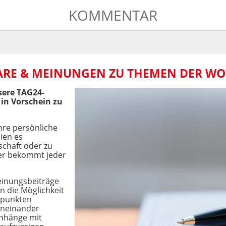
KOMMENTAR
RE & MEINUNGEN ZU THEMEN DER W
sere TAG24-
 in Vorschein zu
hre persönliche
ien es
schaft oder zu
ier bekommt jeder
inungsbeiträge
n die Möglichkeit
dpunkten
eneinander
nhänge mit