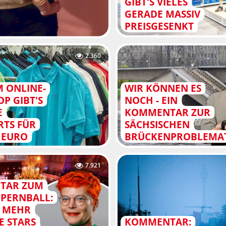
BT'S VIELES GE
RADE MASSIV PR
EISGESENKT
2.360
M ONLINE-
WIR KÖNNEN ES
P GIBT'S
NOCH - EIN
E
KOMMENTAR ZUR
RTS FÜR
SÄCHSISCHEN
9 EURO
BRÜCKENPROBLEMA
7.921
TAR ZUM
PERNBALL:
R MEHR
E STARS
KOMMENTAR: