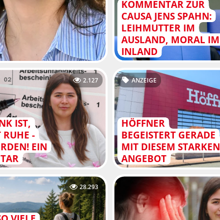
KOMMENTAR ZUR
CAUSA JENS SPAHN:
LEIHMUTTER IM
AUSLAND, MORAL IM
INLAND
2.127
ANZEIGE
K IST,
HÖFFNER
 RUHE -
BEGEISTERT GERADE
RDEN! EIN
MIT DIESEM STARKE
TAR
ANGEBOT
28.293
O VIELE