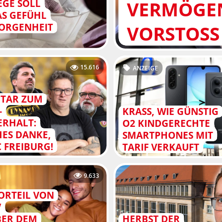
VERMÖGEN
EGE SOLL
AS GEFÜHL
ORGENHEIT
VORSTOSS
15.616
ANZEIGE
TAR ZUM
-
KRASS, WIE GÜNSTIG
ERHALT:
O2 KINDGERECHTE
HES DANKE,
SMARTPHONES MIT
C FREIBURG!
TARIF VERKAUFT
9.633
ORTEIL VON
V
ER DEM
HERBST DER