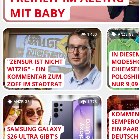
MIT BABY
1.450
ANZEIGE
IN DIESE
"ZENSUR IST NICHT
MODESHO
WITZIG" - EIN
CHIEMSE
KOMMENTAR ZUM
POLOSHI
ZOFF IM STADTRAT
NUR 9,0
ANZEIGE
1.778
KOMMEN
SEMPERO
SAMSUNG GALAXY
EIN PAA
S26 ULTRA GIBT'S
DEUTSCH