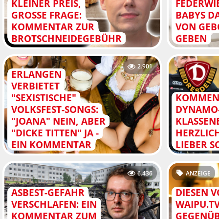
KLEINER PREIS,
FEDERWI
GROSSE FRAGE: K
BABYS D
OMMENTAR ZUR B
VON GEB
ROTSCHNEIDEGEBÜHR
GEBEN
2.901
ERLANGEN
VERBIETET
"SEXISTISCHE"
KOMMEN
VOLKSFEST-SONGS:
DYNAMO
"JOANA" NEIN, ABER
KLASSEN
"DICKE TITTEN" JA -
HERZLIC
EIN KOMMENTAR
LIEBER S
6.436
ANZEIGE
ASBEST-GEFAHR
DIESEN V
VERSCHLAFEN: EIN
WAIPU.T
KOMMENTAR ZUM
GEGENÜB