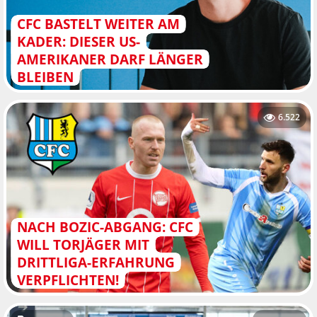
CFC BASTELT WEITER AM
KADER: DIESER US-
AMERIKANER DARF LÄNGER
BLEIBEN
6.522
NACH BOZIC-ABGANG: CFC
WILL TORJÄGER MIT
DRITTLIGA-ERFAHRUNG
VERPFLICHTEN!