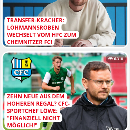
TRANSFER-KRACHER:
LÖHMANNSRÖBEN
WECHSELT VOM HFC ZUM
CHEMNITZER FC!
6.318
ZEHN NEUE AUS DEM
HÖHEREN REGAL? CFC-
SPORTCHEF LÖWE:
"FINANZIELL NICHT
MÖGLICH!"