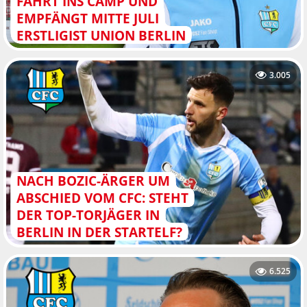
ÄHRT INS CAMP UND E
MPFÄNGT MITTE JULI E
RSTLIGIST UNION BERLIN
3.005
NACH BOZIC-ÄRGER UM
ABSCHIED VOM CFC: STEHT
DER TOP-TORJÄGER IN
BERLIN IN DER STARTELF?
6.525