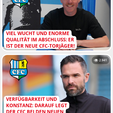
VIEL WUCHT UND ENORME
QUALITÄT IM ABSCHLUSS: ER
IST DER NEUE CFC-TORJÄGER!
2.941
VERFÜGBARKEIT UND
KONSTANZ: DARAUF LEGT
DER CFC BEI DEN NEUEN