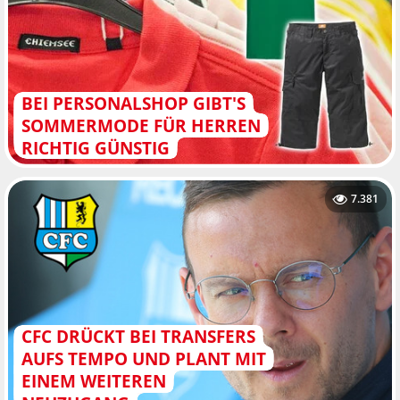
BEI PERSONALSHOP GIBT'S
SOMMERMODE FÜR HERREN
RICHTIG GÜNSTIG
7.381
CFC DRÜCKT BEI TRANSFERS
AUFS TEMPO UND PLANT MIT
EINEM WEITEREN