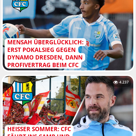
MENSAH ÜBERGLÜCKLICH:
ERST POKALSIEG GEGEN
DYNAMO DRESDEN, DANN
PROFIVERTRAG BEIM CFC
4.237
HEISSER SOMMER: CFC F