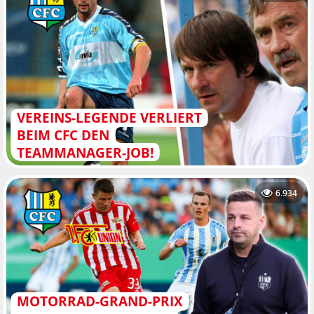
VEREINS-LEGENDE VERLIERT
BEIM CFC DEN
TEAMMANAGER-JOB!
6.934
MOTORRAD-GRAND-PRIX