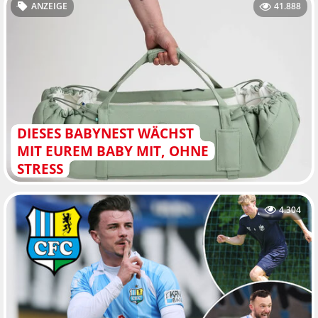
ANZEIGE
41.888
DIESES BABYNEST WÄCHST
MIT EUREM BABY MIT, OHNE
STRESS
4.304