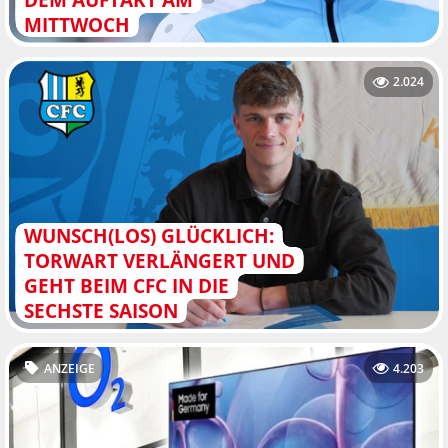
MITTWOCH
2.024
WUNSCH(LOS) GLÜCKLICH:
TORWART VERLÄNGERT UND
GEHT BEIM CFC IN DIE
SECHSTE SAISON
ANZEIGE
4.203