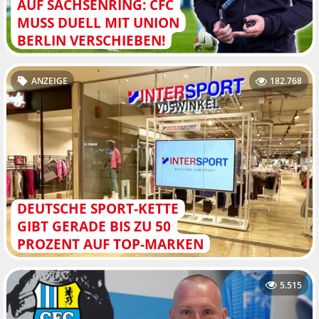
AUF SACHSENRING: CFC
MUSS DUELL MIT UNION
BERLIN VERSCHIEBEN!
ANZEIGE
182.768
DEUTSCHE SPORT-KETTE
GIBT GERADE BIS ZU 50
PROZENT AUF TOP-MARKEN
5.515