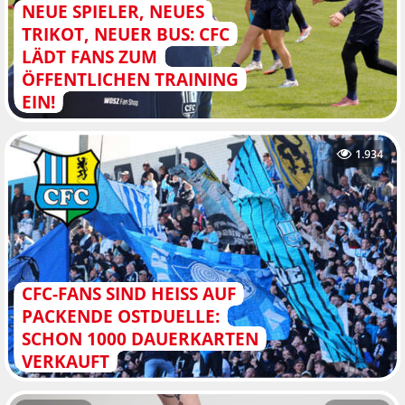
NEUE SPIELER, NEUES
TRIKOT, NEUER BUS: CFC
LÄDT FANS ZUM
ÖFFENTLICHEN TRAINING
EIN!
1.934
CFC-FANS SIND HEISS AUF P
ACKENDE OSTDUELLE: S
CHON 1000 DAUERKARTEN V
ERKAUFT