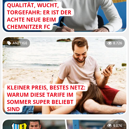
QUALITÄT, WUCHT,
TORGEFAHR: ER IST DER
ACHTE NEUE BEIM
CHEMNITZER FC
ANZEIGE
8.726
KLEINER PREIS, BESTES NETZ:
WARUM DIESE TARIFE IM
SOMMER SUPER BELIEBT
SIND
9.076