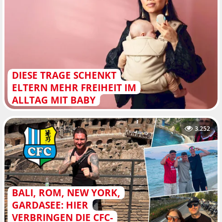
DIESE TRAGE SCHENKT
ELTERN MEHR FREIHEIT IM
ALLTAG MIT BABY
3.252
BALI, ROM, NEW YORK,
GARDASEE: HIER
VERBRINGEN DIE CFC-