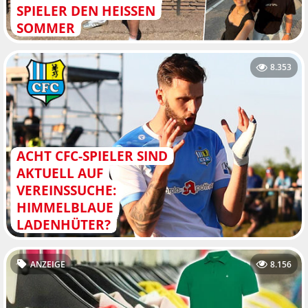
SPIELER DEN HEISSEN S
OMMER
8.353
ACHT CFC-SPIELER SIND
AKTUELL AUF
VEREINSSUCHE:
HIMMELBLAUE
LADENHÜTER?
ANZEIGE
8.156