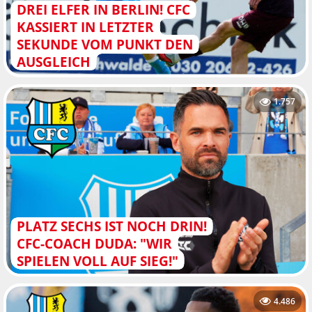
DREI ELFER IN BERLIN! CFC
KASSIERT IN LETZTER
SEKUNDE VOM PUNKT DEN
AUSGLEICH
1.757
PLATZ SECHS IST NOCH DRIN!
CFC-COACH DUDA: "WIR
SPIELEN VOLL AUF SIEG!"
4.486