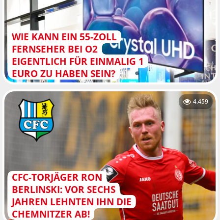
WIE KANN EIN 55-ZOLL
FERNSEHER BEI O2
EIGENTLICH FÜR EINMALIG 1
EURO ZU HABEN SEIN?
4.459
CFC-TORJÄGER RON
BERLINSKI: VOR SECHS
JAHREN LEHNTEN IHN DIE
CHEMNITZER AB!