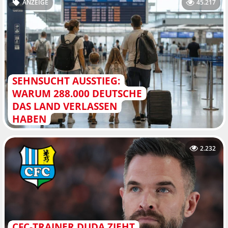
ANZEIGE
45.217
SEHNSUCHT AUSSTIEG:
WARUM 288.000 DEUTSCHE
DAS LAND VERLASSEN
HABEN
2.232
CFC-TRAINER DUDA ZIEHT