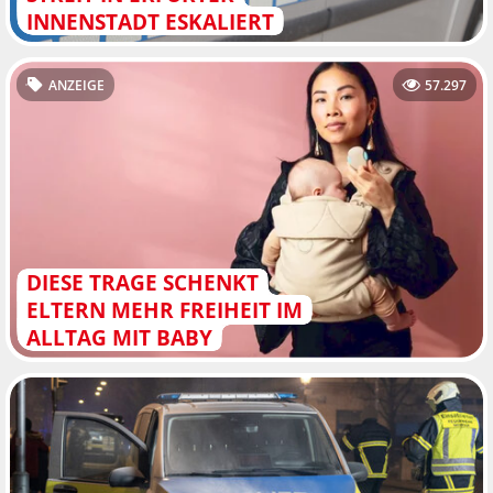
INNENSTADT ESKALIERT
ANZEIGE
57.297
DIESE TRAGE SCHENKT
ELTERN MEHR FREIHEIT IM
ALLTAG MIT BABY