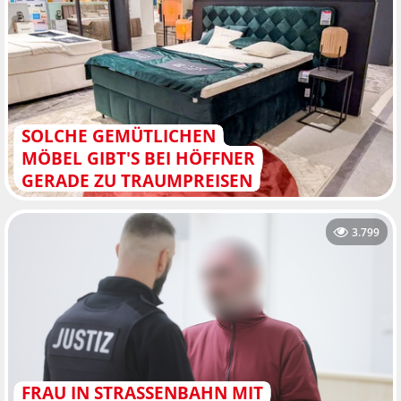
SOLCHE GEMÜTLICHEN
MÖBEL GIBT'S BEI HÖFFNER
GERADE ZU TRAUMPREISEN
3.799
FRAU IN STRASSENBAHN MIT B