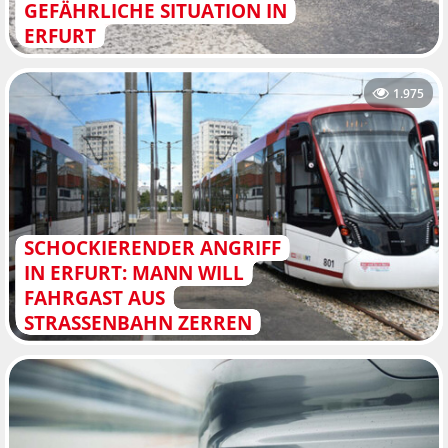
GEFÄHRLICHE SITUATION IN
ERFURT
1.975
SCHOCKIERENDER ANGRIFF
IN ERFURT: MANN WILL
FAHRGAST AUS
STRASSENBAHN ZERREN