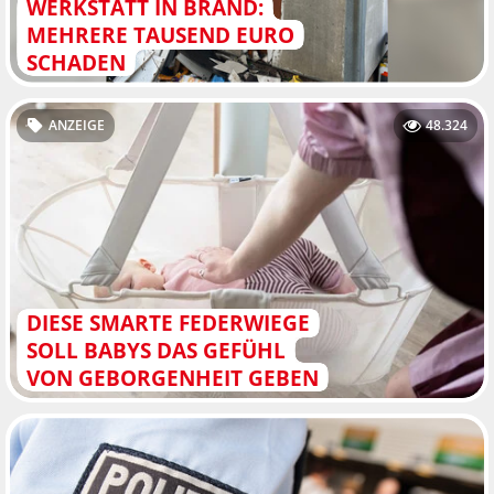
WERKSTATT IN BRAND:
MEHRERE TAUSEND EURO
SCHADEN
ANZEIGE
48.324
DIESE SMARTE FEDERWIEGE
SOLL BABYS DAS GEFÜHL
VON GEBORGENHEIT GEBEN