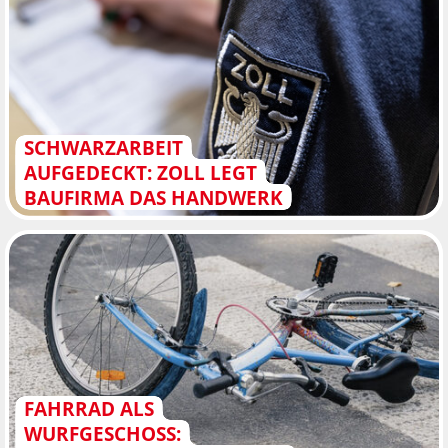
SCHWARZARBEIT
AUFGEDECKT: ZOLL LEGT
BAUFIRMA DAS HANDWERK
FAHRRAD ALS
WURFGESCHOSS: