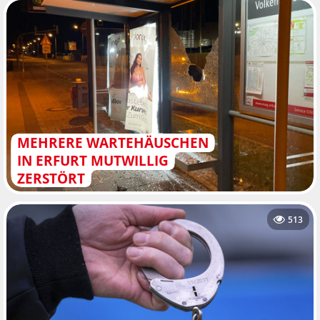
MEHRERE WARTEHÄUSCHEN
IN ERFURT MUTWILLIG
ZERSTÖRT
513