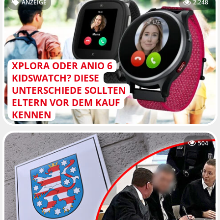
ANZEIGE
2.248
XPLORA ODER ANIO 6
KIDSWATCH? DIESE
UNTERSCHIEDE SOLLTEN
ELTERN VOR DEM KAUF
KENNEN
504