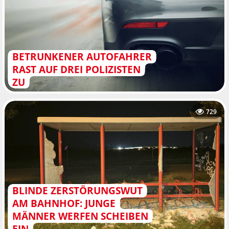
BETRUNKENER AUTOFAHRER
RAST AUF DREI POLIZISTEN
ZU
729
BLINDE ZERSTÖRUNGSWUT
AM BAHNHOF: JUNGE
MÄNNER WERFEN SCHEIBEN
EIN