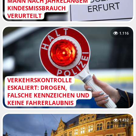
MANN NACH JAHRELANGEM
KINDESMISSBRAUCH
VERURTEILT
1.116
VERKEHRSKONTROLLE
ESKALIERT: DROGEN,
FALSCHE KENNZEICHEN UND
KEINE FAHRERLAUBNIS
1.432