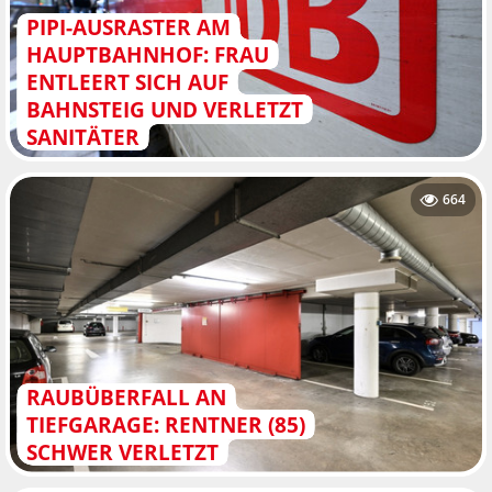
PIPI-AUSRASTER AM
HAUPTBAHNHOF: FRAU
ENTLEERT SICH AUF
BAHNSTEIG UND VERLETZT
SANITÄTER
664
RAUBÜBERFALL AN
TIEFGARAGE: RENTNER (85)
SCHWER VERLETZT