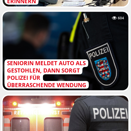
ERINNERN
604
SENIORIN MELDET AUTO ALS
GESTOHLEN, DANN SORGT
POLIZEI FÜR
ÜBERRASCHENDE WENDUNG