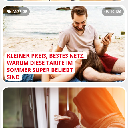
ANZEIGE
10.186
KLEINER PREIS, BESTES NETZ:
WARUM DIESE TARIFE IM
SOMMER SUPER BELIEBT
SIND