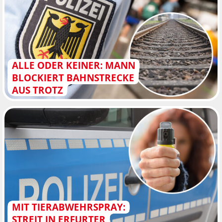
ALLE ODER KEINER: MANN
BLOCKIERT BAHNSTRECKE
AUS TROTZ
MIT TIERABWEHRSPRAY:
STREIT IN ERFURTER