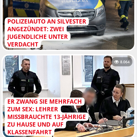
POLIZEIAUTO AN SILVESTER
ANGEZÜNDET: ZWEI
JUGENDLICHE UNTER
VERDACHT
8.064
ER ZWANG SIE MEHRFACH
ZUM SEX: LEHRER
MISSBRAUCHTE 13-JÄHRIGE
ZU HAUSE UND AUF
KLASSENFAHRT