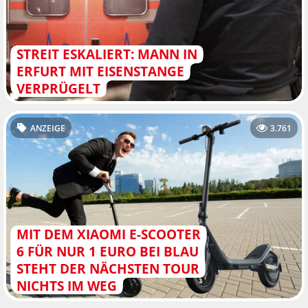
STREIT ESKALIERT: MANN IN
ERFURT MIT EISENSTANGE
VERPRÜGELT
ANZEIGE
3.761
MIT DEM XIAOMI E-SCOOTER
6 FÜR NUR 1 EURO BEI BLAU
STEHT DER NÄCHSTEN TOUR
NICHTS IM WEG