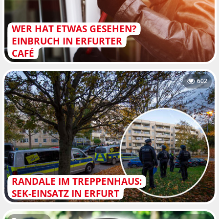
WER HAT ETWAS GESEHEN?
EINBRUCH IN ERFURTER
CAFÉ
602
RANDALE IM TREPPENHAUS:
SEK-EINSATZ IN ERFURT