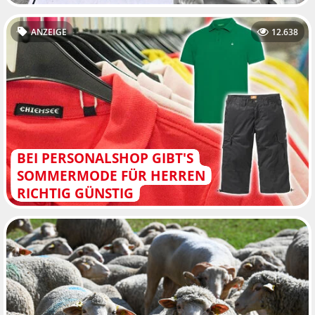
ANZEIGE
12.638
BEI PERSONALSHOP GIBT'S
SOMMERMODE FÜR HERREN
RICHTIG GÜNSTIG