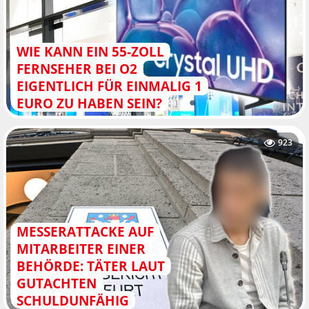
WIE KANN EIN 55-ZOLL
FERNSEHER BEI O2
EIGENTLICH FÜR EINMALIG 1
EURO ZU HABEN SEIN?
923
MESSERATTACKE AUF
MITARBEITER EINER
BEHÖRDE: TÄTER LAUT
GUTACHTEN
SCHULDUNFÄHIG