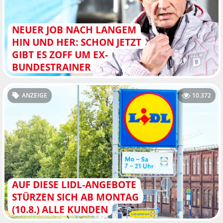
NEUER JOB NACH LANGEM
HIN UND HER: SCHON JETZT
GIBT ES ZOFF UM EX-
BUNDESTRAINER
ANZEIGE
10.372
AUF DIESE LIDL-ANGEBOTE
STÜRZEN SICH AB MONTAG
(10.8.) ALLE KUNDEN