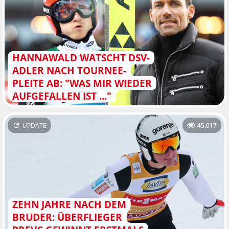
HANNAWALD WATSCHT DSV-
ADLER NACH TOURNEE-
PLEITE AB: "WAS MIR WIEDER
AUFGEFALLEN IST ..."
UPDATE
45.017
ZEHN JAHRE NACH DEM
BRUDER: ÜBERFLIEGER