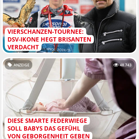
VIERSCHANZEN-TOURNEE:
DSV-IKONE HEGT BRISANTEN
VERDACHT
ANZEIGE
48.743
DIESE SMARTE FEDERWIEGE
SOLL BABYS DAS GEFÜHL
VON GEBORGENHEIT GEBEN