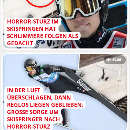
HORROR-STURZ IM
SKISPRINGEN HAT
SCHLIMMERE FOLGEN ALS
GEDACHT
43.661
IN DER LUFT
ÜBERSCHLAGEN, DANN
REGLOS LIEGEN GEBLIEBEN:
GROSSE SORGE UM S
KISPRINGER NACH H
ORROR-STURZ