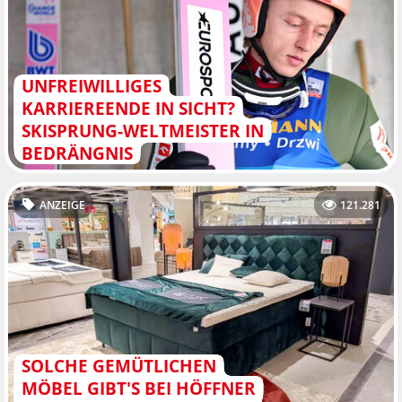
UNFREIWILLIGES
KARRIEREENDE IN SICHT?
SKISPRUNG-WELTMEISTER IN
BEDRÄNGNIS
ANZEIGE
121.281
SOLCHE GEMÜTLICHEN
MÖBEL GIBT'S BEI HÖFFNER