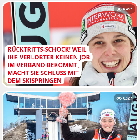
4.495
RÜCKTRITTS-SCHOCK! WEIL
IHR VERLOBTER KEINEN JOB
IM VERBAND BEKOMMT,
MACHT SIE SCHLUSS MIT
DEM SKISPRINGEN
3.205