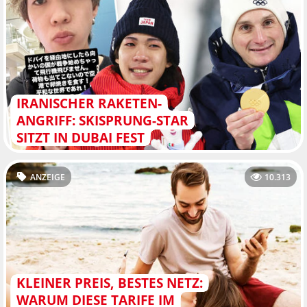
IRANISCHER RAKETEN-
ANGRIFF: SKISPRUNG-STAR
SITZT IN DUBAI FEST
ANZEIGE
10.313
KLEINER PREIS, BESTES NETZ:
WARUM DIESE TARIFE IM