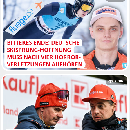
BITTERES ENDE: DEUTSCHE
SKISPRUNG-HOFFNUNG
MUSS NACH VIER HORROR-
VERLETZUNGEN AUFHÖREN
3.706