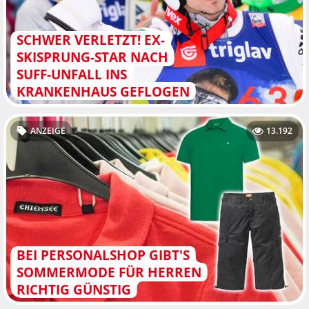
SCHWER VERLETZT! EX-
SKISPRUNG-STAR NACH
SUFF-UNFALL INS
KRANKENHAUS GEFLOGEN
ANZEIGE
13.192
BEI PERSONALSHOP GIBT'S
SOMMERMODE FÜR HERREN
RICHTIG GÜNSTIG