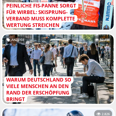
PEINLICHE FIS-PANNE SORGT
FÜR WIRBEL: SKISPRUNG-
VERBAND MUSS KOMPLETTE
WERTUNG STREICHEN
ANZEIGE
52.498
WARUM DEUTSCHLAND SO
VIELE MENSCHEN AN DEN
RAND DER ERSCHÖPFUNG
BRINGT
2.826