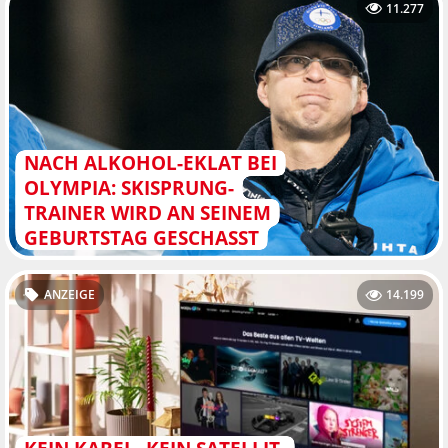
11.277
NACH ALKOHOL-EKLAT BEI
OLYMPIA: SKISPRUNG-
TRAINER WIRD AN SEINEM
GEBURTSTAG GESCHASST
ANZEIGE
14.199