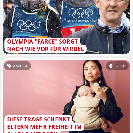
OLYMPIA-"FARCE" SORGT
NACH WIE VOR FÜR WIRBEL
ANZEIGE
57.801
DIESE TRAGE SCHENKT
ELTERN MEHR FREIHEIT IM