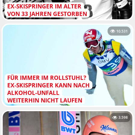
EX-SKISPRINGER IM ALTER
VON 33 JAHREN GESTORBEN
10.531
FÜR IMMER IM ROLLSTUHL?
EX-SKISPRINGER KANN NACH
ALKOHOL-UNFALL
WEITERHIN NICHT LAUFEN
3.598