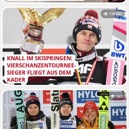
138.401
KNALL IM SKISPRINGEN:
VIERSCHANZENTOURNEE-
SIEGER FLIEGT AUS DEM
KADER
543