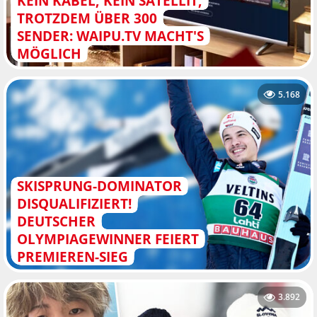
KEIN KABEL, KEIN SATELLIT,
TROTZDEM ÜBER 300
SENDER: WAIPU.TV MACHT'S
MÖGLICH
5.168
SKISPRUNG-DOMINATOR
DISQUALIFIZIERT!
DEUTSCHER
OLYMPIAGEWINNER FEIERT
PREMIEREN-SIEG
3.892