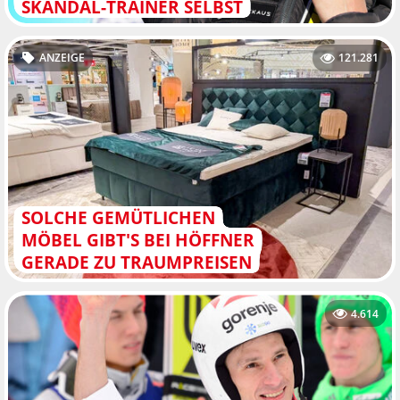
SKANDAL-TRAINER SELBST
ANZEIGE
121.281
SOLCHE GEMÜTLICHEN
MÖBEL GIBT'S BEI HÖFFNER
GERADE ZU TRAUMPREISEN
4.614