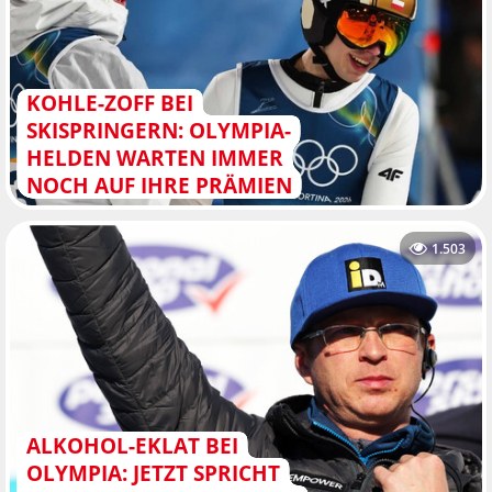
KOHLE-ZOFF BEI
SKISPRINGERN: OLYMPIA-
HELDEN WARTEN IMMER
NOCH AUF IHRE PRÄMIEN
1.503
ALKOHOL-EKLAT BEI
OLYMPIA: JETZT SPRICHT