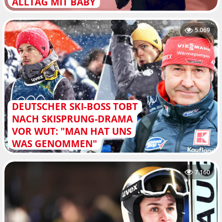
ALLTAG MIT BABY
5.069
DEUTSCHER SKI-BOSS TOBT
NACH SKISPRUNG-DRAMA
VOR WUT: "MAN HAT UNS
WAS GENOMMEN"
7.160