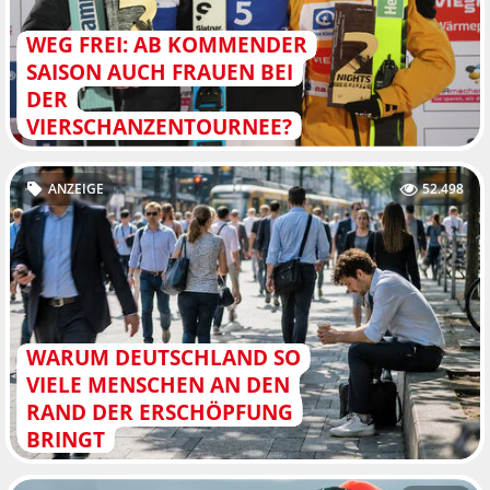
WEG FREI: AB KOMMENDER
SAISON AUCH FRAUEN BEI
DER
VIERSCHANZENTOURNEE?
ANZEIGE
52.498
WARUM DEUTSCHLAND SO
VIELE MENSCHEN AN DEN
RAND DER ERSCHÖPFUNG
BRINGT