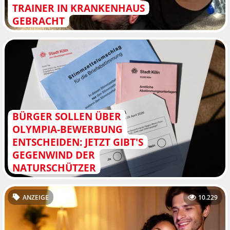
TRAINER IN KRANKENHAUS
GEBRACHT
BÜRGER SOLLEN ÜBER
OLYMPIA-BEWERBUNG
ENTSCHEIDEN: JETZT GIBT'S
GEGENWIND DER
NATURSCHÜTZER
ANZEIGE
10.229