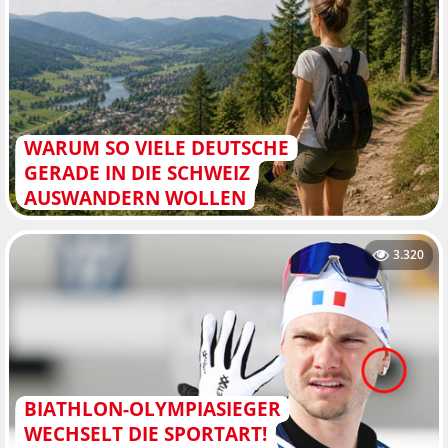
WARUM SO VIELE DEUTSCHE
GERADE IN DIE SCHWEIZ
AUSWANDERN WOLLEN
3.320
BIATHLON-OLYMPIASIEGER
WECHSELT DIE SPORTART!