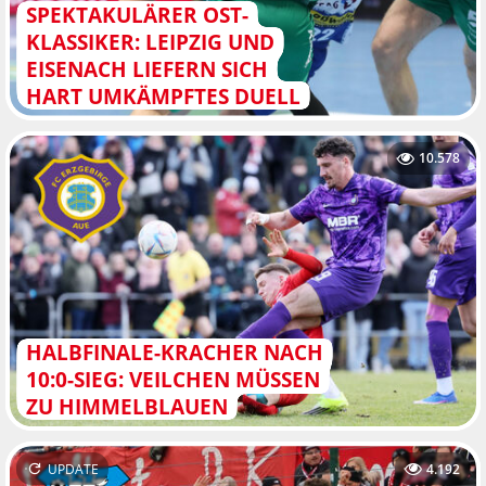
SPEKTAKULÄRER OST-
KLASSIKER: LEIPZIG UND
EISENACH LIEFERN SICH
HART UMKÄMPFTES DUELL
10.578
HALBFINALE-KRACHER NACH
10:0-SIEG: VEILCHEN MÜSSEN
ZU HIMMELBLAUEN
UPDATE
4.192