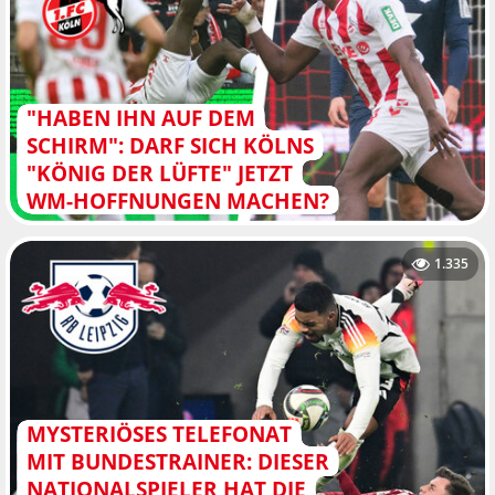
"HABEN IHN AUF DEM
SCHIRM": DARF SICH KÖLNS
"KÖNIG DER LÜFTE" JETZT
WM-HOFFNUNGEN MACHEN?
1.335
MYSTERIÖSES TELEFONAT
MIT BUNDESTRAINER: DIESER
NATIONALSPIELER HAT DIE