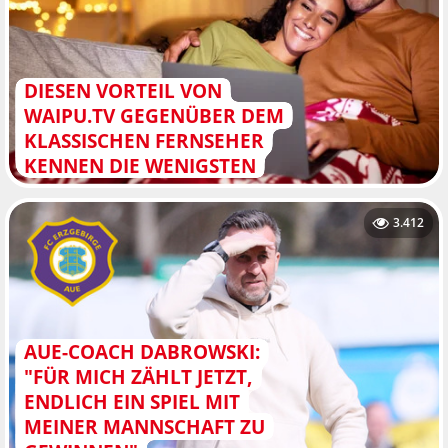
DIESEN VORTEIL VON
WAIPU.TV GEGENÜBER DEM
KLASSISCHEN FERNSEHER
KENNEN DIE WENIGSTEN
3.412
AUE-COACH DABROWSKI:
"FÜR MICH ZÄHLT JETZT,
ENDLICH EIN SPIEL MIT
MEINER MANNSCHAFT ZU