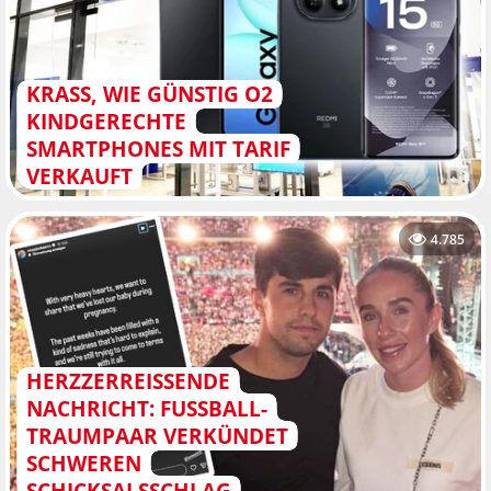
KRASS, WIE GÜNSTIG O2
KINDGERECHTE
SMARTPHONES MIT TARIF
VERKAUFT
4.785
HERZZERREISSENDE N
ACHRICHT: FUSSBALL-TR
AUMPAAR VERKÜNDET SC
HWEREN SC
HICKSALSSCHLAG