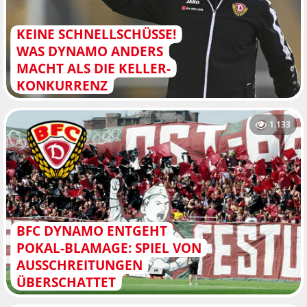
KEINE SCHNELLSCHÜSSE!
WAS DYNAMO ANDERS
MACHT ALS DIE KELLER-
KONKURRENZ
1.133
BFC DYNAMO ENTGEHT
POKAL-BLAMAGE: SPIEL VON
AUSSCHREITUNGEN
ÜBERSCHATTET