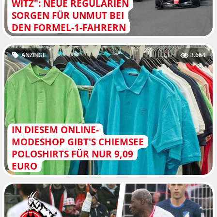
WITZ": NEUE REGULARIEN
SORGEN FÜR UNMUT BEI
DEN FORMEL-1-FAHRERN
ANZEIGE
3.664
IN DIESEM ONLINE-
MODESHOP GIBT'S CHIEMSEE
POLOSHIRTS FÜR NUR 9,09
EURO