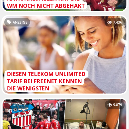
WM NOCH NICHT ABGEHAKT
ANZEIGE
7.436
DIESEN TELEKOM UNLIMITED
TARIF BEI FREENET KENNEN
DIE WENIGSTEN
UPDATE
9.879