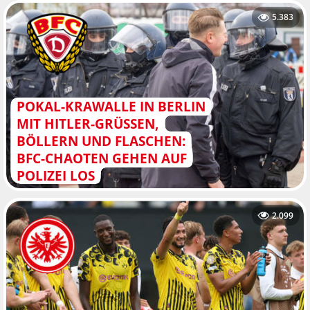
5.383
POKAL-KRAWALLE IN BERLIN
MIT HITLER-GRÜSSEN, B
ÖLLERN UND FLASCHEN: B
FC-CHAOTEN GEHEN AUF P
OLIZEI LOS
2.099