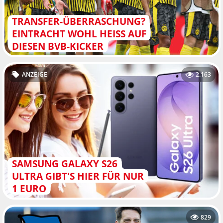
TRANSFER-ÜBERRASCHUNG?
EINTRACHT WOHL HEISS AUF D
IESEN BVB-KICKER
ANZEIGE
2.163
SAMSUNG GALAXY S26
ULTRA GIBT'S HIER FÜR NUR
1 EURO
829