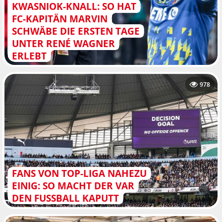
KWASNIOK-KNALL: SO HAT
FC-KAPITÄN MARVIN
SCHWÄBE DIE ERSTEN TAGE
UNTER RENÉ WAGNER
ERLEBT
978
FANS VON TOP-LIGA NAHEZU
EINIG: SO MACHT DER VAR
DEN FUSSBALL KAPUTT