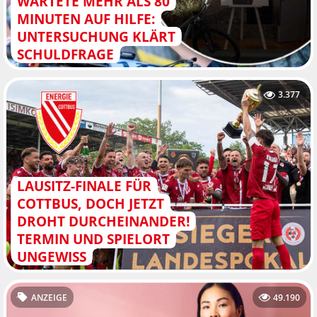
WARTETE MEHR ALS 80
MINUTEN AUF HILFE:
UNTERSUCHUNG KLÄRT
SCHULDFRAGE
3.377
LAUSITZ-FINALE FÜR
COTTBUS, DOCH JETZT
DROHT DURCHEINANDER!
TERMIN UND SPIELORT
UNGEWISS
ANZEIGE
49.190