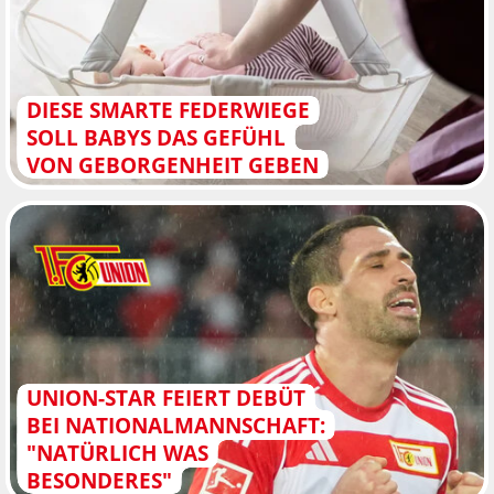
DIESE SMARTE FEDERWIEGE
SOLL BABYS DAS GEFÜHL
VON GEBORGENHEIT GEBEN
UNION-STAR FEIERT DEBÜT
BEI NATIONALMANNSCHAFT:
"NATÜRLICH WAS
BESONDERES"