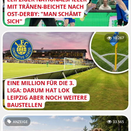
MIT TRÄNEN-BEICHTE NACH
OST-DERBY: "MAN SCHÄMT
SICH"
10.267
EINE MILLION FÜR DIE 3.
LIGA: DARUM HAT LOK
LEIPZIG ABER NOCH WEITERE
BAUSTELLEN
ANZEIGE
33.565