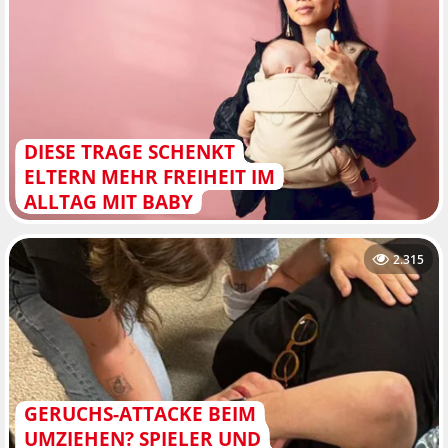
DIESE TRAGE SCHENKT
ELTERN MEHR FREIHEIT IM
ALLTAG MIT BABY
2.315
GERUCHS-ATTACKE BEIM
UMZIEHEN? SPIELER UND