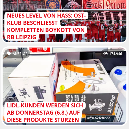
NEUES LEVEL VON HASS: OST-
KLUB BESCHLIESST K
OMPLETTEN BOYKOTT VON R
B LEIPZIG
ANZEIGE
174.946
LIDL-KUNDEN WERDEN SICH
AB DONNERSTAG (6.8.) AUF
DIESE PRODUKTE STÜRZEN