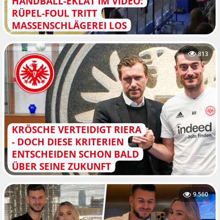
HANDBALL-EKLAT IM VIDEO:
RÜPEL-FOUL TRITT
MASSENSCHLÄGEREI LOS
813
KRÖSCHE VERTEIDIGT RIERA
- DOCH DIESE KRITERIEN
ENTSCHEIDEN SCHON BALD
ÜBER SEINE ZUKUNFT
9.560