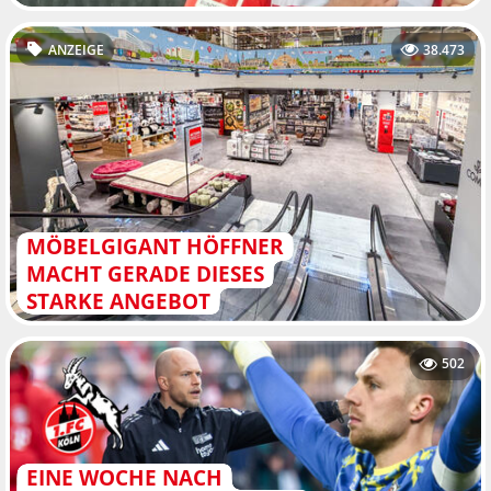
ANZEIGE
38.473
MÖBELGIGANT HÖFFNER
MACHT GERADE DIESES
STARKE ANGEBOT
502
EINE WOCHE NACH