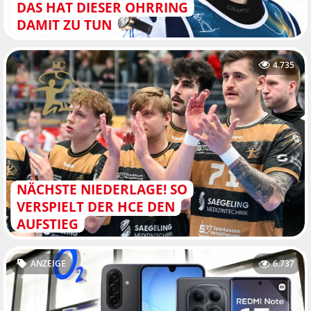
DAS HAT DIESER OHRRING
DAMIT ZU TUN
4.735
NÄCHSTE NIEDERLAGE! SO
VERSPIELT DER HCE DEN
AUFSTIEG
ANZEIGE
6.737