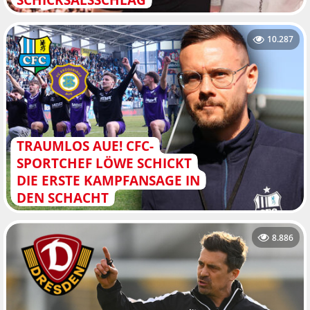
10.287
TRAUMLOS AUE! CFC-
SPORTCHEF LÖWE SCHICKT
DIE ERSTE KAMPFANSAGE IN
DEN SCHACHT
8.886