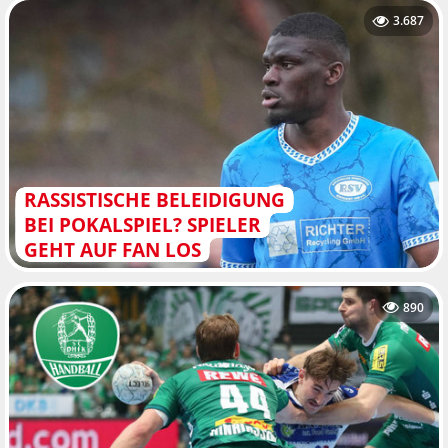
3.687
RASSISTISCHE BELEIDIGUNG
BEI POKALSPIEL? SPIELER
GEHT AUF FAN LOS
890