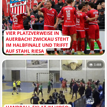
VIER PLATZVERWEISE IN
AUERBACH! ZWICKAU STEHT
IM HALBFINALE UND TRIFFT
AUF STAHL RIESA
3.488