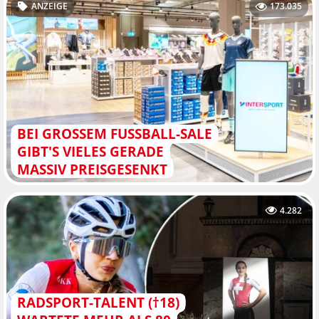
ANZEIGE
173.035
BEI GROSSEM FUSSBALL-SALE GI
BT'S VIELES GERADE MA
SSIV PREISGESENKT
4.282
RADSPORT-TALENT (†18)