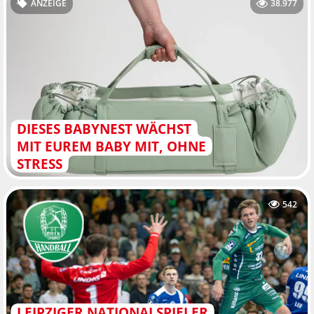
ANZEIGE
38.977
DIESES BABYNEST WÄCHST
MIT EUREM BABY MIT, OHNE
STRESS
542
LEIPZIGER NATIONALSPIELER