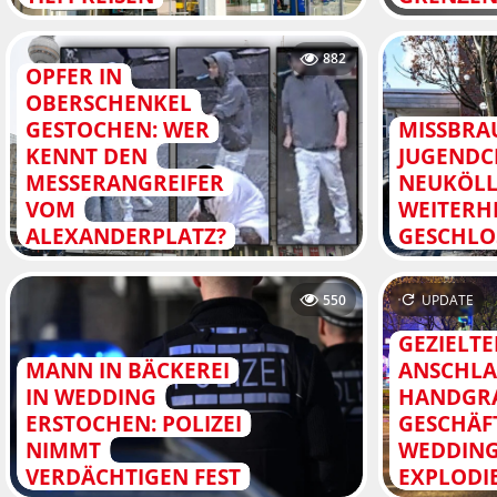
882
OPFER IN
OBERSCHENKEL
GESTOCHEN: WER
MISSBRA
KENNT DEN
JUGENDC
MESSERANGREIFER
NEUKÖLL
VOM
WEITERH
ALEXANDERPLATZ?
GESCHLO
550
UPDATE
GEZIELTE
MANN IN BÄCKEREI
ANSCHLA
IN WEDDING
HANDGR
ERSTOCHEN: POLIZEI
GESCHÄF
NIMMT
WEDDIN
VERDÄCHTIGEN FEST
EXPLODI