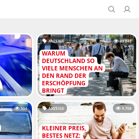
ANZEIGE
49.848
WARUM
DEUTSCHLAND SO
VIELE MENSCHEN AN
DEN RAND DER
ERSCHÖPFUNG
BRINGT
504
ANZEIGE
9.708
KLEINER PREIS,
BESTES NETZ: