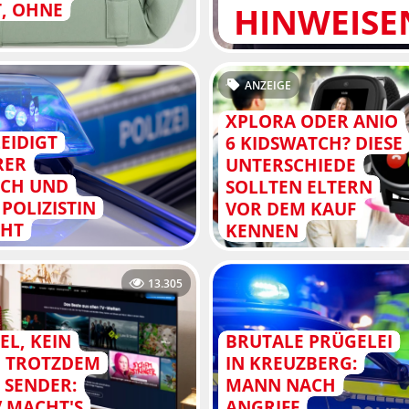
T, OHNE
HINWEISE
ANZEIGE
XPLORA ODER ANIO
EIDIGT
6 KIDSWATCH? DIESE
RER
UNTERSCHIEDE
SCH UND
SOLLTEN ELTERN
POLIZISTIN
VOR DEM KAUF
CHT
KENNEN
13.305
EL, KEIN
BRUTALE PRÜGELEI
, TROTZDEM
IN KREUZBERG:
 SENDER:
MANN NACH
V MACHT'S
ANGRIFF