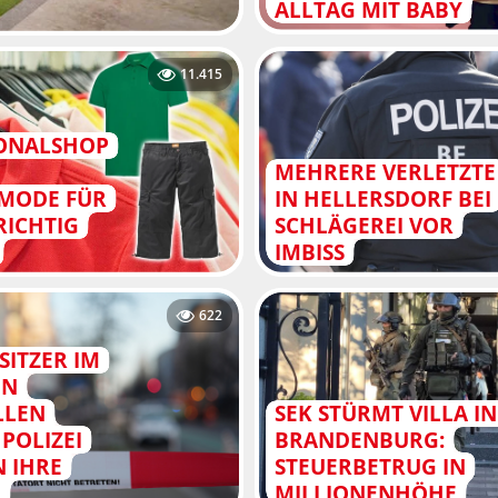
ALLTAG MIT BABY
11.415
SONALSHOP
MEHRERE VERLETZTE
MODE FÜR
IN HELLERSDORF BEI
RICHTIG
SCHLÄGEREI VOR
IMBISS
622
SITZER IM
ON
LLEN
SEK STÜRMT VILLA IN
POLIZEI
BRANDENBURG:
N IHRE
STEUERBETRUG IN
N
MILLIONENHÖHE