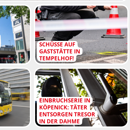
SCHÜSSE AUF
GASTSTÄTTE IN
TEMPELHOF!
EINBRUCHSERIE IN
KÖPENICK: TÄTER
ENTSORGEN TRESOR
IN DER DAHME