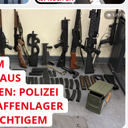
1.212
M
HAUS
N: POLIZEI
AFFENLAGER
ÄCHTIGEM