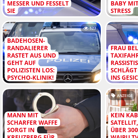
MESSER UND FESSELT
BABY MI
SIE
STRESS
623
BADEHOSEN-
RANDALIERER
FRAU BEL
RASTET AUS UND
TAXIFAH
GEHT AUF
RASSISTI
POLIZISTEN LOS:
SCHLÄGT 
PSYCHO-KLINIK!
INS GESI
ANZEIGE
MANN MIT
KEIN KAB
SCHARFER WAFFE
SATELLIT
SORGT IN
ÜBER 300
KREUZBERG FÜR
WAIPU.T