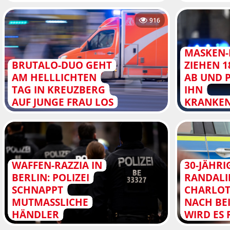
916
MASKEN
BRUTALO-DUO GEHT
ZIEHEN 1
AM HELLLICHTEN
AB UND 
TAG IN KREUZBERG
IHN
AUF JUNGE FRAU LOS
KRANKEN
WAFFEN-RAZZIA IN
30-JÄHRI
BERLIN: POLIZEI
RANDALI
SCHNAPPT
CHARLOT
MUTMASSLICHE H
NACH BEI
ÄNDLER
IRD ES R