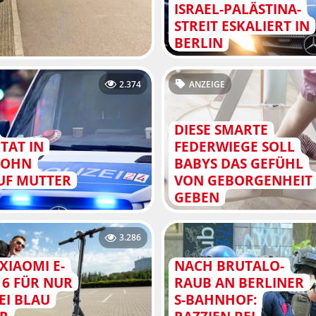
ISRAEL-PALÄSTINA-
STREIT ESKALIERT IN
BERLIN
2.374
ANZEIGE
DIESE SMARTE
TAT IN
FEDERWIEGE SOLL
 SOHN
BABYS DAS GEFÜHL
AUF MUTTER
VON GEBORGENHEIT
GEBEN
3.286
XIAOMI E-
NACH BRUTALO-
 6 FÜR NUR
RAUB AN BERLINER
EI BLAU
S-BAHNHOF: