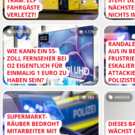
TRAM: ELF
STEHT D
FAHRGÄSTE
NÄCHSTE
VERLETZT!
NICHTS 
ANZEIGE
5.179
RANDALE
WIE KANN EIN 55-
AUS IN B
ZOLL FERNSEHER BEI
FRUSTRIE
O2 EIGENTLICH FÜR
ESKALIE
EINMALIG 1 EURO ZU
ATTACKI
HABEN SEIN?
POLIZIST
984
ANZEIGE
SUPERMARKT-
RÄUBER BEDROHT
DIESES B
MITARBEITER MIT
WÄCHST 