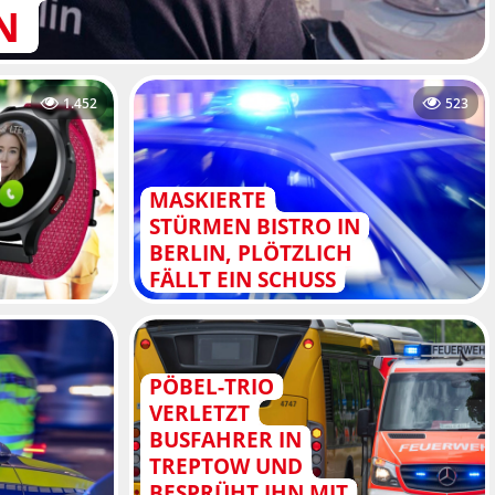
N
1.452
523
MASKIERTE
STÜRMEN BISTRO IN
BERLIN, PLÖTZLICH
FÄLLT EIN SCHUSS
PÖBEL-TRIO
VERLETZT
BUSFAHRER IN
TREPTOW UND
BESPRÜHT IHN MIT