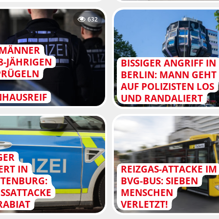
632
-MÄNNER
8-JÄHRIGEN
BISSIGER ANGRIFF IN
PRÜGELN
BERLIN: MANN GEHT
AUF POLIZISTEN LOS
HAUSREIF
UND RANDALIERT
GER
ERT IN
REIZGAS-ATTACKE IM
TENBURG:
BVG-BUS: SIEBEN
SSATTACKE W
MENSCHEN
ABIAT
VERLETZT!