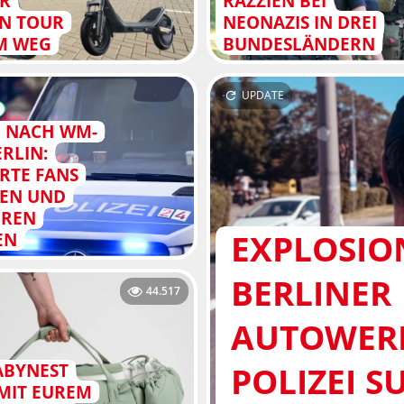
ER
RAZZIEN BEI
N TOUR
NEONAZIS IN DREI
IM WEG
BUNDESLÄNDERN
UPDATE
 NACH WM-
ERLIN:
RTE FANS
REN UND
EREN
EXPLOSIO
EN
BERLINER
44.517
AUTOWERK
POLIZEI 
ABYNEST
MIT EUREM