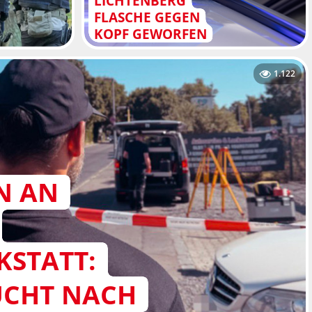
LICHTENBERG
FLASCHE GEGEN
KOPF GEWORFEN
1.122
N AN
STATT:
SUCHT NACH