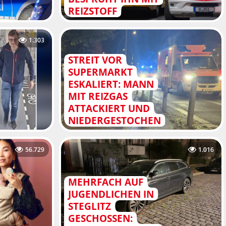
REIZSTOFF
1.303
STREIT VOR
SUPERMARKT
ESKALIERT: MANN
MIT REIZGAS
ATTACKIERT UND
NIEDERGESTOCHEN
56.729
1.016
MEHRFACH AUF
JUGENDLICHEN IN
STEGLITZ
GESCHOSSEN: