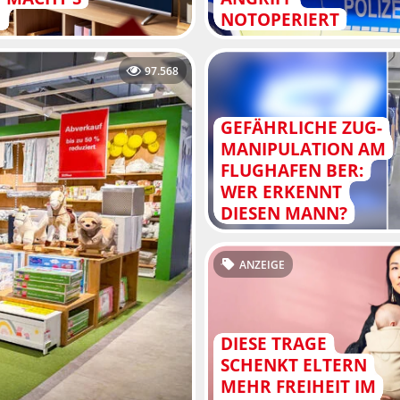
H
NOTOPERIERT
97.568
GEFÄHRLICHE ZUG-
MANIPULATION AM
FLUGHAFEN BER:
WER ERKENNT
DIESEN MANN?
ANZEIGE
DIESE TRAGE
SCHENKT ELTERN
MEHR FREIHEIT IM