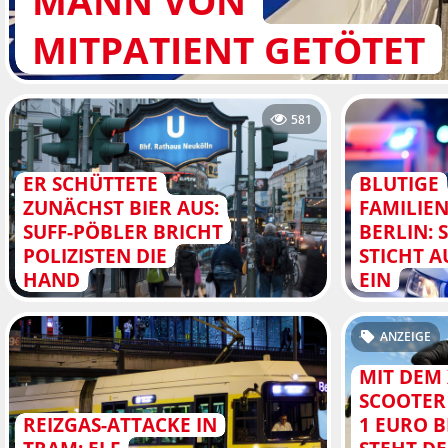
MANN VON
MITPATIENT GETÖTET
581
ER SCHÜTTETE
BLUTIGE
ZUNÄCHST BIER AUS:
FAMILIEN
SUFF-PÖBLER BRICHT
BERLIN:
POLIZISTEN DIE
STICHT 
HAND
EIN
ANZEIGE
MIT DEM 
SCOOTER
REIZGAS-ATTACKE IN
1 EURO B