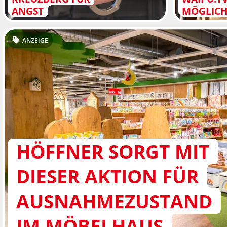
ANGST
MÖGLIC
ANZEIGE
HÖFFNER SORGT MIT
DIESER AKTION FÜR
AUSNAHMEZUSTAND
IM MÖBELHAUS