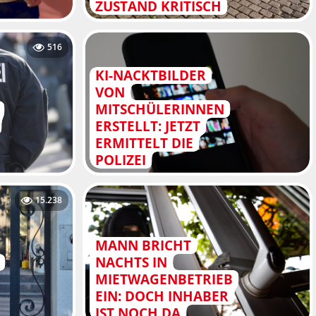
ZUSTAND KRITISCH
516
KI-NACKTBILDER
VON
MITSCHÜLERINNEN
ERSTELLT: JETZT
ERMITTELT DIE
POLIZEI
15.238
MANN BRICHT
NACHTS IN
MIETWAGENBETRIEB
EIN: DOCH INHABER
IST NOCH DA