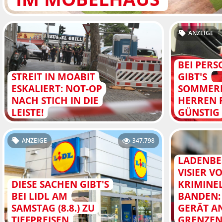
ANZEIGE
BEI PER
STREIT IN MOABIT
GIBT'S
ESKALIERT: NOT-OP
SOMMER
NACH STICH IN DIE
HERREN 
LEISTE!
GÜNSTIG
ANZEIGE
347.798
LADENBE
VISIER V
DIESE SACHEN GIBT'S
KRIMINE
BEI LIDL AM
BANDEN: 
SAMSTAG (8.8.) ZU
GERÄT A
TIEFPREISEN
GRENZE