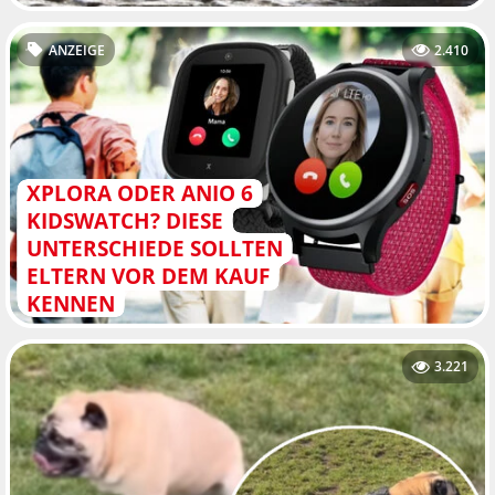
ANZEIGE
2.410
XPLORA ODER ANIO 6
KIDSWATCH? DIESE
UNTERSCHIEDE SOLLTEN
ELTERN VOR DEM KAUF
KENNEN
3.221