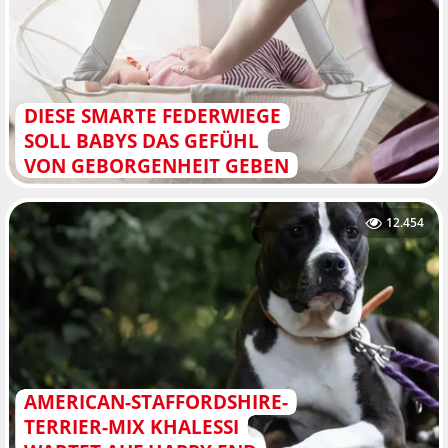
DIESE SMARTE FEDERWIEGE
SOLL BABYS DAS GEFÜHL
VON GEBORGENHEIT GEBEN
12.454
AMERICAN-STAFFORDSHIRE-
TERRIER-MIX KHALESSI