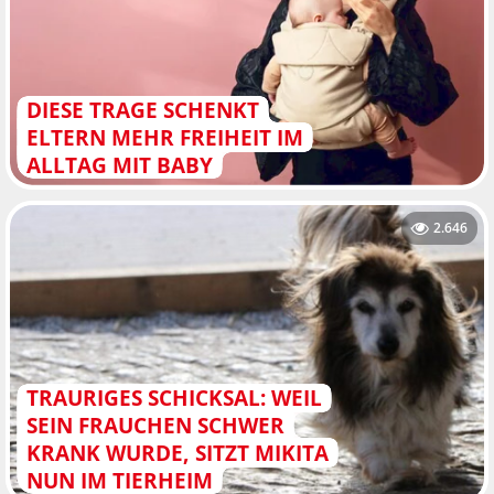
DIESE TRAGE SCHENKT
ELTERN MEHR FREIHEIT IM
ALLTAG MIT BABY
2.646
TRAURIGES SCHICKSAL: WEIL
SEIN FRAUCHEN SCHWER
KRANK WURDE, SITZT MIKITA
NUN IM TIERHEIM