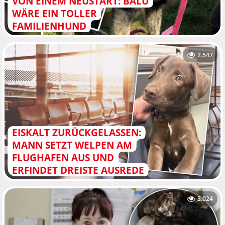
VON EINEM NEUSTART: BALU
WÄRE EIN TOLLER
FAMILIENHUND
2.547
EISKALT ZURÜCKGELASSEN:
MANN SETZT WELPEN AM
FLUGHAFEN AUS UND
ERFINDET DREISTE AUSREDE
3.024