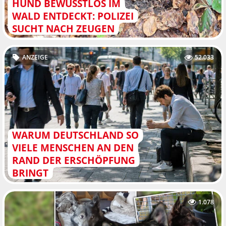
HUND BEWUSSTLOS IM
WALD ENTDECKT: POLIZEI
SUCHT NACH ZEUGEN
ANZEIGE
52.033
WARUM DEUTSCHLAND SO
VIELE MENSCHEN AN DEN
RAND DER ERSCHÖPFUNG
BRINGT
1.078