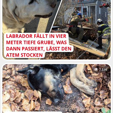
LABRADOR FÄLLT IN VIER
METER TIEFE GRUBE, WAS
DANN PASSIERT, LÄSST DEN
ATEM STOCKEN
7.536