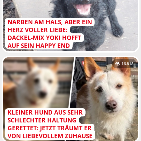
NARBEN AM HALS, ABER EIN
HERZ VOLLER LIEBE:
DACKEL-MIX YOKI HOFFT
AUF SEIN HAPPY END
16.818
KLEINER HUND AUS SEHR
SCHLECHTER HALTUNG
GERETTET: JETZT TRÄUMT ER
VON LIEBEVOLLEM ZUHAUSE