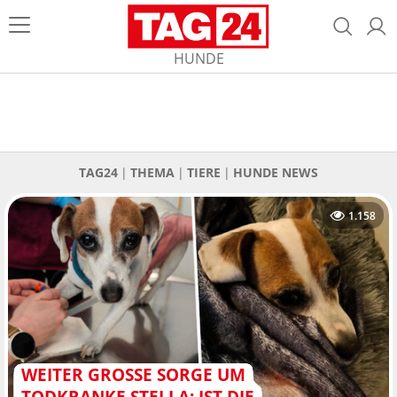
HUNDE
TAG24
THEMA
TIERE
HUNDE NEWS
1.158
WEITER GROSSE SORGE UM T
ODKRANKE STELLA: IST DIE K