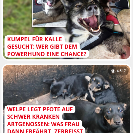
KUMPEL FÜR KALLE
GESUCHT: WER GIBT DEM
POWERHUND EINE CHANCE?
4.517
WELPE LEGT PFOTE AUF
SCHWER KRANKEN
ARTGENOSSEN: WAS FRAU
DANN ERFÄHRT, ZERREISST I