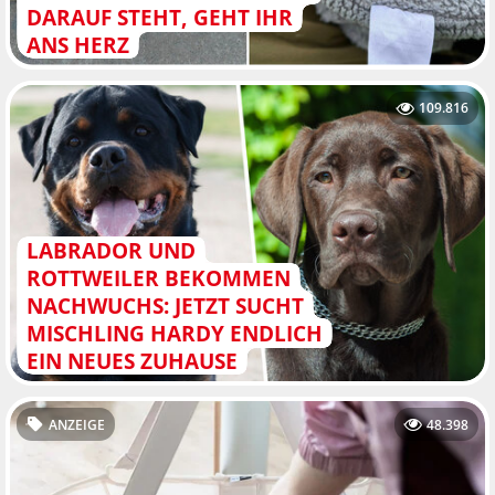
DARAUF STEHT, GEHT IHR
ANS HERZ
109.816
LABRADOR UND
ROTTWEILER BEKOMMEN
NACHWUCHS: JETZT SUCHT
MISCHLING HARDY ENDLICH
EIN NEUES ZUHAUSE
ANZEIGE
48.398