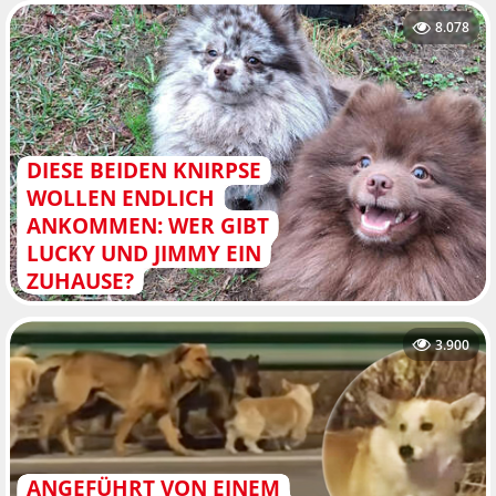
8.078
DIESE BEIDEN KNIRPSE
WOLLEN ENDLICH
ANKOMMEN: WER GIBT
LUCKY UND JIMMY EIN
ZUHAUSE?
3.900
ANGEFÜHRT VON EINEM