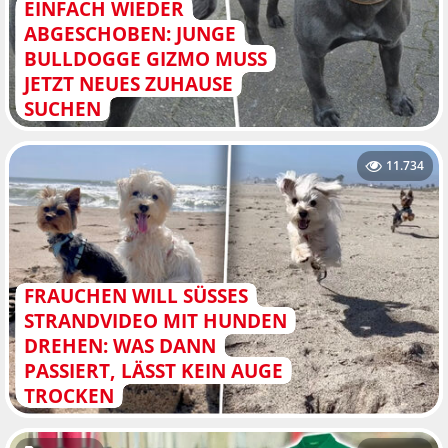
EINFACH WIEDER
ABGESCHOBEN: JUNGE
BULLDOGGE GIZMO MUSS
JETZT NEUES ZUHAUSE
SUCHEN
11.734
FRAUCHEN WILL SÜSSES S
TRANDVIDEO MIT HUNDEN D
REHEN: WAS DANN P
ASSIERT, LÄSST KEIN AUGE T
ROCKEN