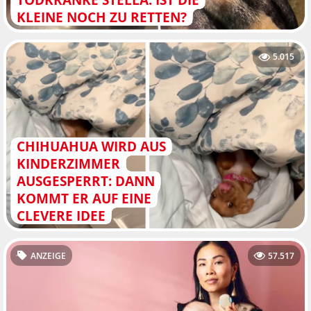
LEINE NOCH ZU RETTEN?
5.015
CHIHUAHUA WIRD AUS
KINDERZIMMER
AUSGESPERRT: DANN
KOMMT ER AUF EINE
CLEVERE IDEE
ANZEIGE
57.517