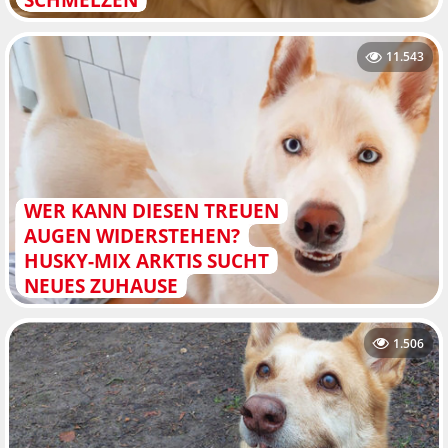
11.543
WER KANN DIESEN TREUEN
AUGEN WIDERSTEHEN?
HUSKY-MIX ARKTIS SUCHT
NEUES ZUHAUSE
1.506