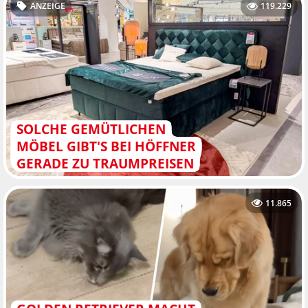
ANZEIGE
119.229
SOLCHE GEMÜTLICHEN
MÖBEL GIBT'S BEI HÖFFNER
GERADE ZU TRAUMPREISEN
11.865