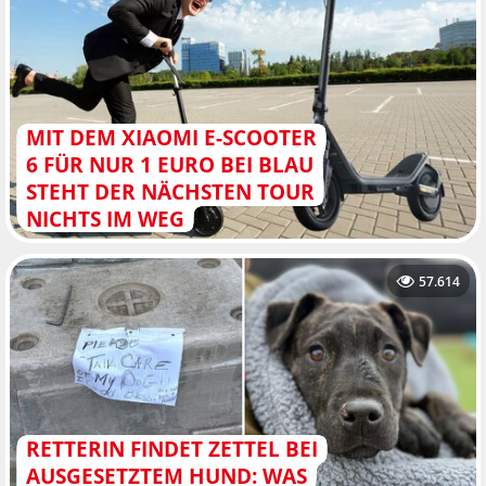
MIT DEM XIAOMI E-SCOOTER
6 FÜR NUR 1 EURO BEI BLAU
STEHT DER NÄCHSTEN TOUR
NICHTS IM WEG
57.614
RETTERIN FINDET ZETTEL BEI
AUSGESETZTEM HUND: WAS