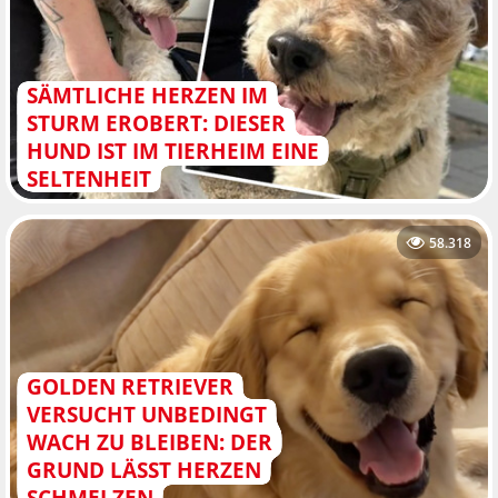
SÄMTLICHE HERZEN IM
STURM EROBERT: DIESER
HUND IST IM TIERHEIM EINE
SELTENHEIT
58.318
GOLDEN RETRIEVER
VERSUCHT UNBEDINGT
WACH ZU BLEIBEN: DER
GRUND LÄSST HERZEN
SCHMELZEN