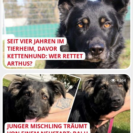
SEIT VIER JAHREN IM
TIERHEIM, DAVOR
KETTENHUND: WER RETTET
ARTHUS?
4.364
JUNGER MISCHLING TRÄUMT