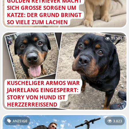
GOLDEN RETRIEVER MACHT
SICH GROSSE SORGEN UM K
ATZE: DER GRUND BRINGT S
O VIELE ZUM LACHEN
19.504
KUSCHELIGER ARMOS WAR
JAHRELANG EINGESPERRT:
STORY VON HUND IST
HERZZERREISSEND
ANZEIGE
3.823