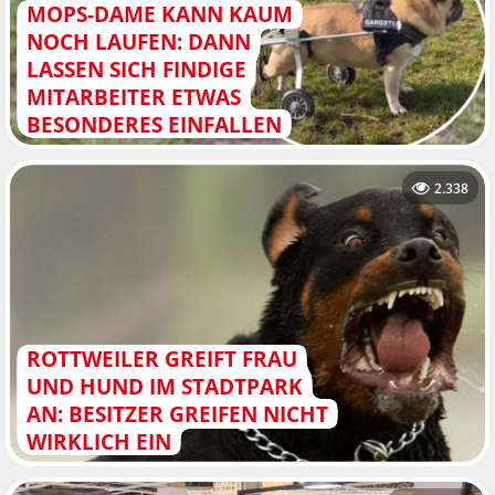
MOPS-DAME KANN KAUM
NOCH LAUFEN: DANN
LASSEN SICH FINDIGE
MITARBEITER ETWAS
BESONDERES EINFALLEN
2.338
ROTTWEILER GREIFT FRAU
UND HUND IM STADTPARK
AN: BESITZER GREIFEN NICHT
WIRKLICH EIN