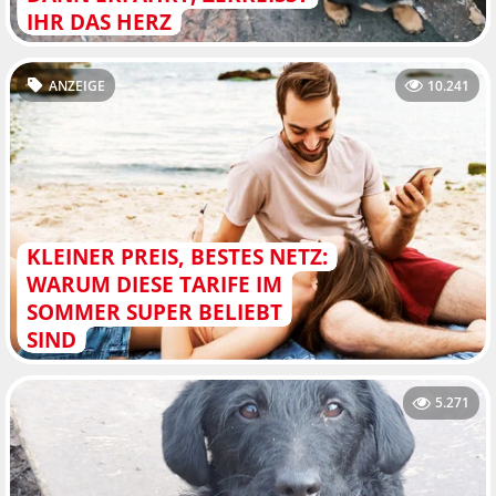
HR DAS HERZ
ANZEIGE
10.241
KLEINER PREIS, BESTES NETZ:
WARUM DIESE TARIFE IM
SOMMER SUPER BELIEBT
SIND
5.271