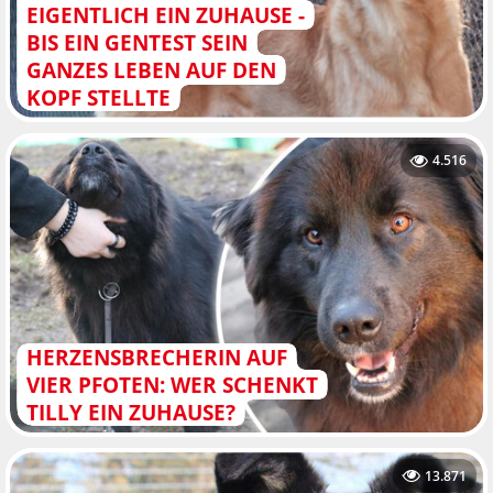
EIGENTLICH EIN ZUHAUSE -
BIS EIN GENTEST SEIN
GANZES LEBEN AUF DEN
KOPF STELLTE
4.516
HERZENSBRECHERIN AUF
VIER PFOTEN: WER SCHENKT
TILLY EIN ZUHAUSE?
13.871