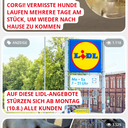
CORGI! VERMISSTE HUNDE
LAUFEN MEHRERE TAGE AM
STÜCK, UM WIEDER NACH
HAUSE ZU KOMMEN
ANZEIGE
1.118
AUF DIESE LIDL-ANGEBOTE
STÜRZEN SICH AB MONTAG
(10.8.) ALLE KUNDEN
3.525