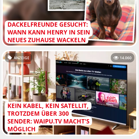
DACKELFREUNDE GESUCHT:
WANN KANN HENRY IN SEIN
NEUES ZUHAUSE WACKELN
ANZEIGE
14.060
KEIN KABEL, KEIN SATELLIT,
TROTZDEM ÜBER 300
SENDER: WAIPU.TV MACHT'S
MÖGLICH