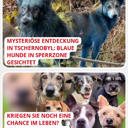
MYSTERIÖSE ENTDECKUNG
IN TSCHERNOBYL: BLAUE
HUNDE IN SPERRZONE
GESICHTET
1.901
KRIEGEN SIE NOCH EINE
CHANCE IM LEBEN?