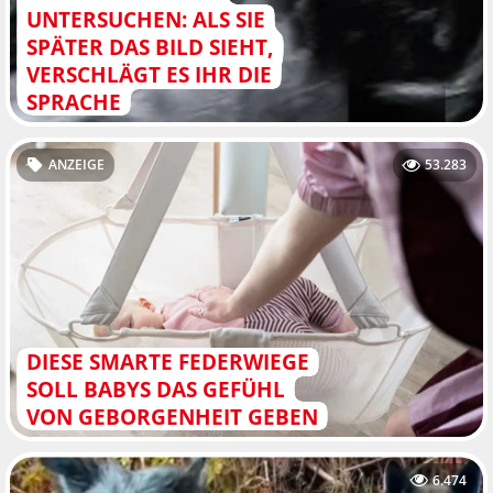
UNTERSUCHEN: ALS SIE
SPÄTER DAS BILD SIEHT,
VERSCHLÄGT ES IHR DIE
SPRACHE
ANZEIGE
53.283
DIESE SMARTE FEDERWIEGE
SOLL BABYS DAS GEFÜHL
VON GEBORGENHEIT GEBEN
6.474