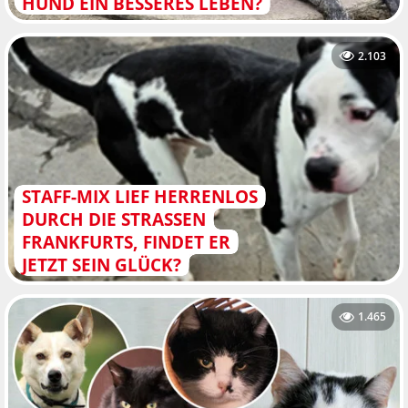
HUND EIN BESSERES LEBEN?
2.103
STAFF-MIX LIEF HERRENLOS
DURCH DIE STRASSEN F
RANKFURTS, FINDET ER J
ETZT SEIN GLÜCK?
1.465