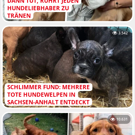
DANN TUT, RÜHRT JEDEN
HUNDELIEBHABER ZU
TRÄNEN
3.542
SCHLIMMER FUND: MEHRERE
TOTE HUNDEWELPEN IN
SACHSEN-ANHALT ENTDECKT
10.631