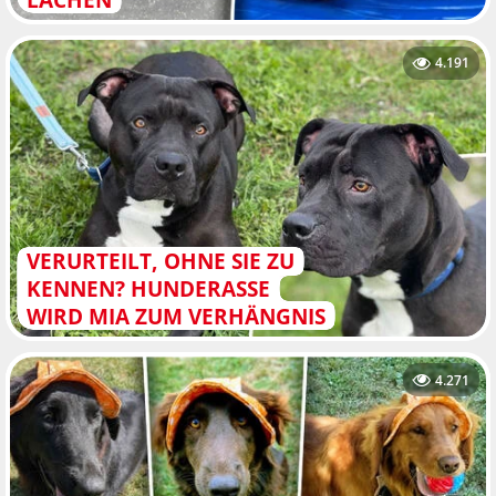
4.191
VERURTEILT, OHNE SIE ZU
KENNEN? HUNDERASSE
WIRD MIA ZUM VERHÄNGNIS
4.271