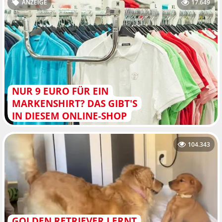
ANZEIGE
17.649
NUR 9 EURO FÜR EIN
MARKENSHIRT? DAS GIBT'S
IN DIESEM ONLINE-SHOP
104.343
GOLDEN RETRIEVER LERNT