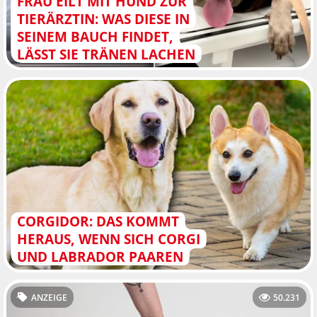
FRAU EILT MIT HUND ZUR
TIERÄRZTIN: WAS DIESE IN
SEINEM BAUCH FINDET,
LÄSST SIE TRÄNEN LACHEN
CORGIDOR: DAS KOMMT
HERAUS, WENN SICH CORGI
UND LABRADOR PAAREN
ANZEIGE
50.231