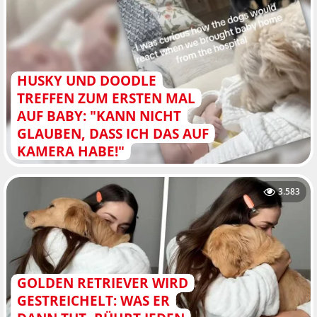
HUSKY UND DOODLE
TREFFEN ZUM ERSTEN MAL
AUF BABY: "KANN NICHT
GLAUBEN, DASS ICH DAS AUF
KAMERA HABE!"
3.583
GOLDEN RETRIEVER WIRD
GESTREICHELT: WAS ER