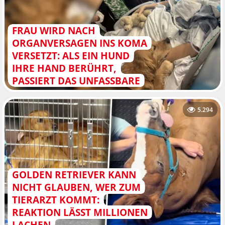
FRAU WIRD NACH
ORGANVERSAGEN INS KOMA
VERSETZT: ALS EIN HUND
IHRE HAND BERÜHRT,
PASSIERT DAS UNFASSBARE
5.294
GOLDEN RETRIEVER KANN
NICHT GLAUBEN, WER ZUM
TIERARZT KOMMT:
REAKTION LÄSST MILLIONEN
LACHEN