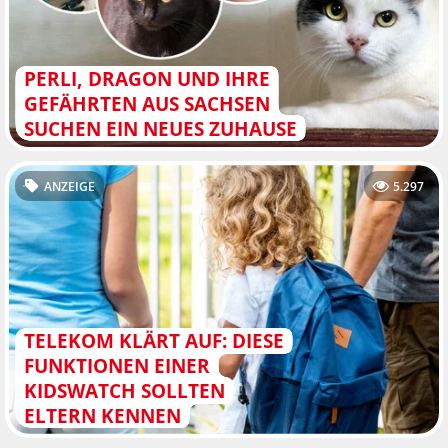
PERLI, DRAGON UND IHRE
GEFÄHRTEN AUS SACHSEN
SUCHEN EIN NEUES ZUHAUSE
ANZEIGE
5.297
TELEKOM KLÄRT AUF: DIESE
FUNKTIONEN EINER
KIDSWATCH SOLLTEN
ELTERN KENNEN