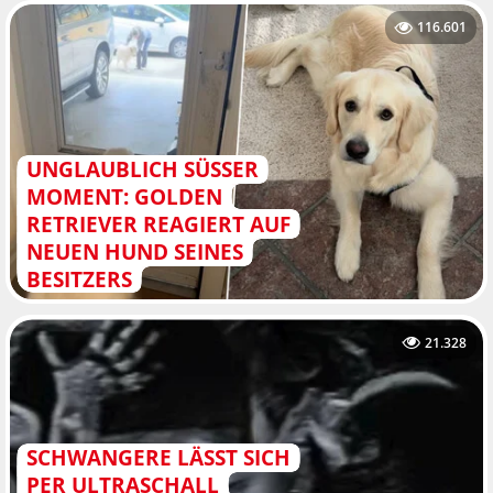
116.601
UNGLAUBLICH SÜSSER M
OMENT: GOLDEN R
ETRIEVER REAGIERT AUF N
EUEN HUND SEINES B
ESITZERS
21.328
SCHWANGERE LÄSST SICH
PER ULTRASCHALL