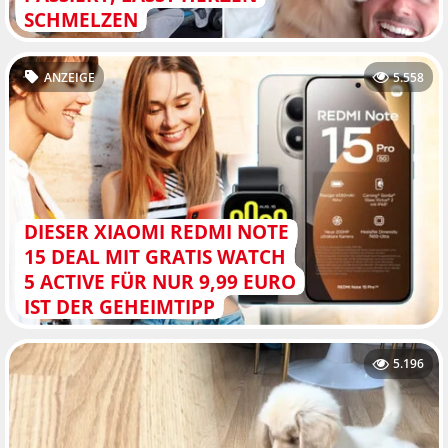
SCHMELZEN
ANZEIGE
5.558
DIESER XIAOMI REDMI NOTE
15 DEAL MIT GRATIS WATCH
5 ACTIVE FÜR NUR 9,99 EURO
IST DER GEHEIMTIPP
5.196