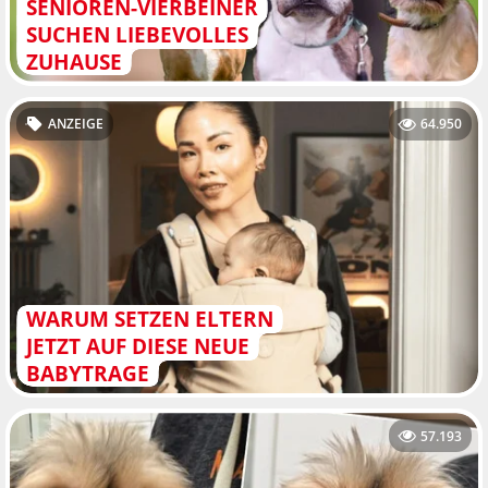
SENIOREN-VIERBEINER
SUCHEN LIEBEVOLLES
ZUHAUSE
ANZEIGE
64.950
WARUM SETZEN ELTERN
JETZT AUF DIESE NEUE
BABYTRAGE
57.193