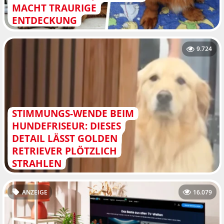
CHT TRAURIGE EN
TDECKUNG
9.724
STIMMUNGS-WENDE BEIM
HUNDEFRISEUR: DIESES
DETAIL LÄSST GOLDEN
RETRIEVER PLÖTZLICH
STRAHLEN
ANZEIGE
16.079