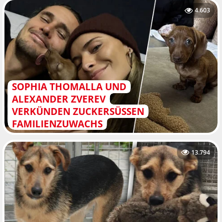
4.603
SOPHIA THOMALLA UND
ALEXANDER ZVEREV
VERKÜNDEN ZUCKERSÜSSEN F
AMILIENZUWACHS
13.794