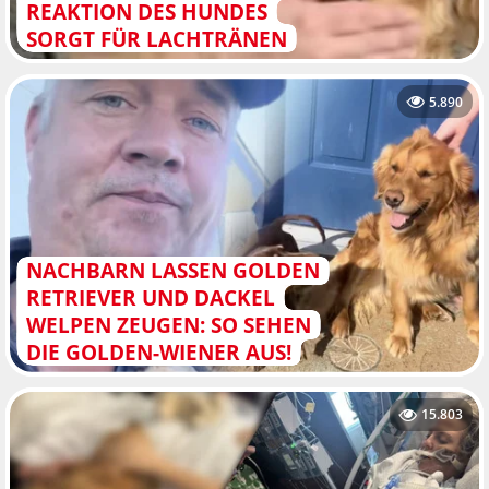
REAKTION DES HUNDES
SORGT FÜR LACHTRÄNEN
5.890
NACHBARN LASSEN GOLDEN
RETRIEVER UND DACKEL
WELPEN ZEUGEN: SO SEHEN
DIE GOLDEN-WIENER AUS!
15.803