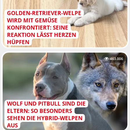
GOLDEN-RETRIEVER-WELPE
WIRD MIT GEMÜSE
KONFRONTIERT: SEINE
REAKTION LÄSST HERZEN
HÜPFEN
463.006
WOLF UND PITBULL SIND DIE
ELTERN: SO BESONDERS
SEHEN DIE HYBRID-WELPEN
AUS