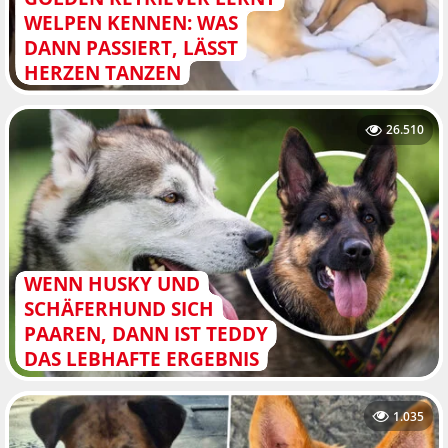
WELPEN KENNEN: WAS
DANN PASSIERT, LÄSST
HERZEN TANZEN
26.510
WENN HUSKY UND
SCHÄFERHUND SICH
PAAREN, DANN IST TEDDY
DAS LEBHAFTE ERGEBNIS
1.035