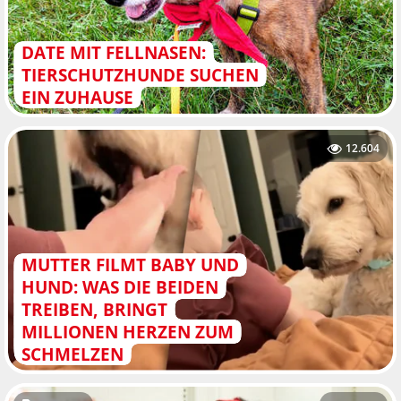
DATE MIT FELLNASEN:
TIERSCHUTZHUNDE SUCHEN
EIN ZUHAUSE
12.604
MUTTER FILMT BABY UND
HUND: WAS DIE BEIDEN
TREIBEN, BRINGT
MILLIONEN HERZEN ZUM
SCHMELZEN