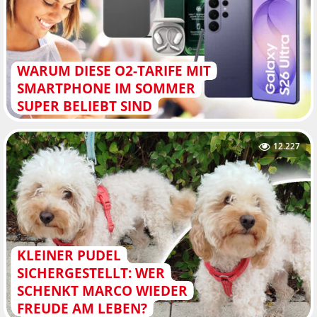
WARUM DIESE O2-TARIFE MIT
SMARTPHONE IM SOMMER
SUPER BELIEBT SIND
12.227
KLEINER PUDEL
SICHERGESTELLT: WER
SCHENKT MARCO WIEDER
FREUDE AM LEBEN?