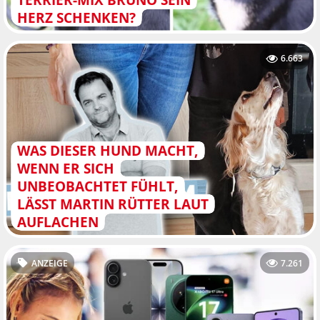
HERZ SCHENKEN?
6.663
WAS DIESER HUND MACHT,
WENN ER SICH
UNBEOBACHTET FÜHLT,
LÄSST MARTIN RÜTTER LAUT
AUFLACHEN
ANZEIGE
7.261