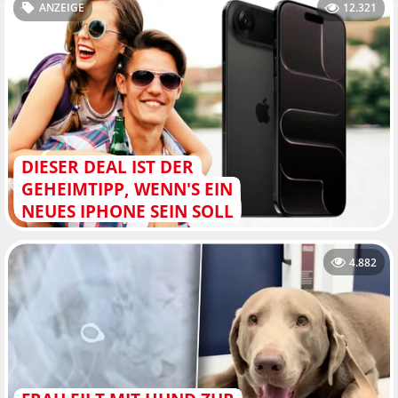
ANZEIGE
12.321
DIESER DEAL IST DER
GEHEIMTIPP, WENN'S EIN
NEUES IPHONE SEIN SOLL
4.882