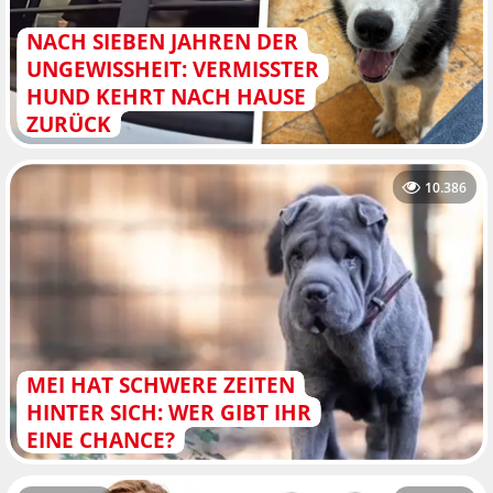
NACH SIEBEN JAHREN DER
UNGEWISSHEIT: VERMISSTER
HUND KEHRT NACH HAUSE
ZURÜCK
10.386
MEI HAT SCHWERE ZEITEN
HINTER SICH: WER GIBT IHR
EINE CHANCE?