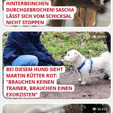
HINTERBEINCHEN
DURCHGEBROCHEN! SASCHA
LÄSST SICH VOM SCHICKSAL
NICHT STOPPEN
24.532
BEI DIESEM HUND SIEHT
MARTIN RÜTTER ROT:
"BRAUCHEN KEINEN
TRAINER, BRAUCHEN EINEN
EXORZISTEN"
56.412